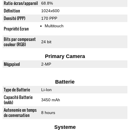
Ratio écran/appareil
68.8%
Définition
1024x600
Densité (PPP)
170 PPP
Multitouch
Propriété Ecran
Bits par composant
24 bit
couleur (RGB)
Primary Camera
Mégapixel
2-MP
Batterie
Type de Batterie
Li-Ion
Capacité Batterie
3450 mAh
(mAh)
Autonomie en temps
8 hours
de conversation
Systeme