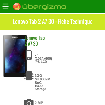
Lenovo Tab 2 A7 30 : Fiche Technique
Lenovo
Tab
2 A7 30
7"
(1024x600)
IPS LCD
1GO
MT8382M
SoC
16GO
Storage
2-MP