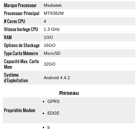
Marque Processeur
Mediatek
Processeur Principal
MT8382M
# Cores CPU
4
Vitesse horloge CPU
1.3 GHz
RAM
1GO
Options de Stockage
16GO
Type Carte Mémoire
MicroSD
Capacité Max. Carte
32GO
Mem
Système
Android 4.4.2
d'Exploitation
Reseau
GPRS
Propriétés Modem
EDGE
b