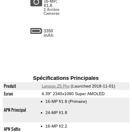
16-MP,
f/1.8
2 Arrière
Cameras
3350
mAh
Spécifications Principales
Produit
Lenovo Z5 Pro
(Launched 2018-11-01)
Ecran
6.39" 2340x1080 Super AMOLED
16-MP f/1.8
(Primaire)
APN Principal
24-MP f/1.8
16-MP f/2.2
APN Selfie