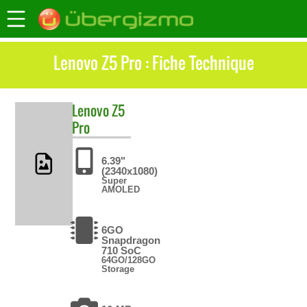
Lenovo Z5 Pro : Fiche Technique
Lenovo
Z5
Pro
6.39"
(2340x1080)
Super
AMOLED
6GO
Snapdragon
710 SoC
64GO/128GO
Storage