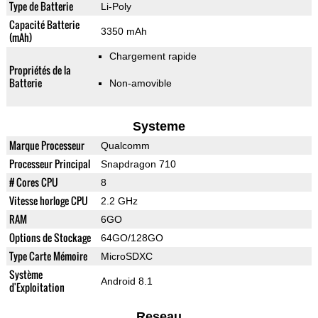
Type de Batterie
Li-Poly
Capacité Batterie
3350 mAh
(mAh)
Chargement rapide
Propriétés de la
Batterie
Non-amovible
Systeme
Marque Processeur
Qualcomm
Processeur Principal
Snapdragon 710
# Cores CPU
8
Vitesse horloge CPU
2.2 GHz
RAM
6GO
Options de Stockage
64GO/128GO
Type Carte Mémoire
MicroSDXC
Système
Android 8.1
d'Exploitation
Reseau