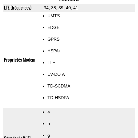
LTE (fréquences)
34, 38, 39, 40, 41
UMTS
EDGE
GPRS
HSPA+
Propriétés Modem
LTE
EV-DO A
TD-SCDMA
TD-HSDPA
a
b
g