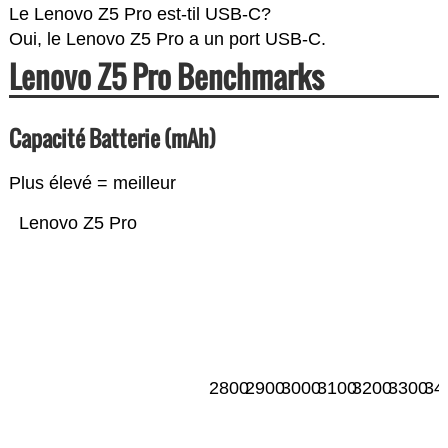
Le Lenovo Z5 Pro est-til USB-C?
Oui, le Lenovo Z5 Pro a un port USB-C.
Lenovo Z5 Pro Benchmarks
Capacité Batterie (mAh)
Plus élevé = meilleur
Lenovo Z5 Pro
2800
2900
3000
3100
3200
3300
34