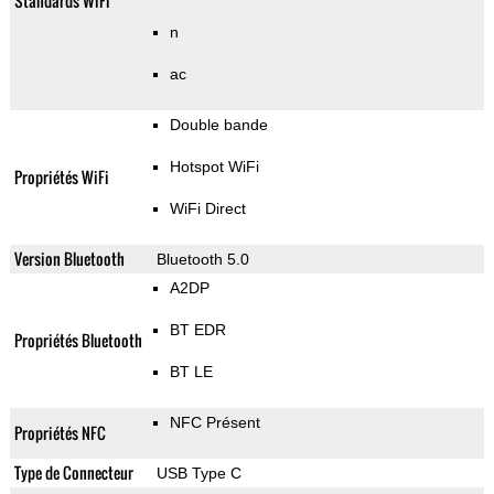
Standards WiFi
n
ac
Double bande
Hotspot WiFi
Propriétés WiFi
WiFi Direct
Version Bluetooth
Bluetooth 5.0
A2DP
BT EDR
Propriétés Bluetooth
BT LE
NFC Présent
Propriétés NFC
Type de Connecteur
USB Type C