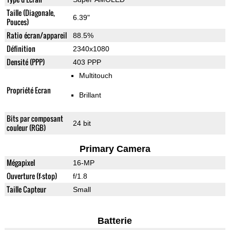
Taille (Diagonale,
6.39"
Pouces)
Ratio écran/appareil
88.5%
Définition
2340x1080
Densité (PPP)
403 PPP
Multitouch
Propriété Ecran
Brillant
Bits par composant
24 bit
couleur (RGB)
Primary Camera
Mégapixel
16-MP
Ouverture (f-stop)
f/1.8
Taille Capteur
Small
Batterie