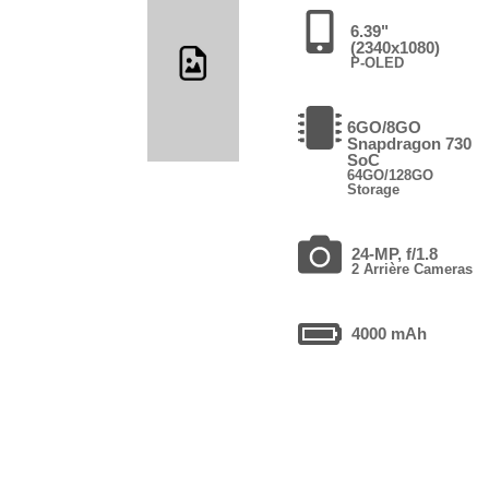
6.39"
(2340x1080)
P-OLED
6GO/8GO
Snapdragon 730
SoC
64GO/128GO
Storage
24-MP, f/1.8
2 Arrière Cameras
4000 mAh