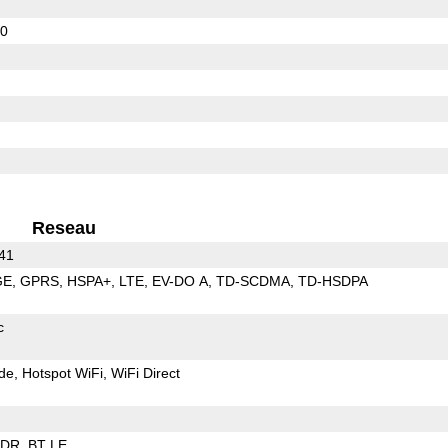
30
Reseau
 41
GE
GPRS
HSPA+
LTE
EV-DO A
TD-SCDMA
TD-HSDPA
c
de
Hotspot WiFi
WiFi Direct
EDR
BT LE