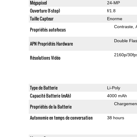
Mégapixel
24-MP
Ouverture (f-stop)
f/1.8
Taille Capteur
Enorme
Contraste
Propriétés autofocus
Double Fla
APN Propriétés Hardware
2160p/30fp
Résolutions Vidéo
Type de Batterie
Li-Poly
Capacité Batterie (mAh)
4000 mAh
Chargement
Propriétés de la Batterie
Autonomie en temps de conversation
38 hours