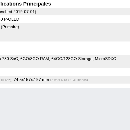
fications Principales
nched 2019-07-01)
80 P-OLED
8
(Primaire)
n 730 SoC
6GO/8GO RAM
64GO/128GO Storage
MicroSDXC
g
, 74.5x157x7.97 mm
(5.6oz)
(2.93 x 6.18 x 0.31 inches)