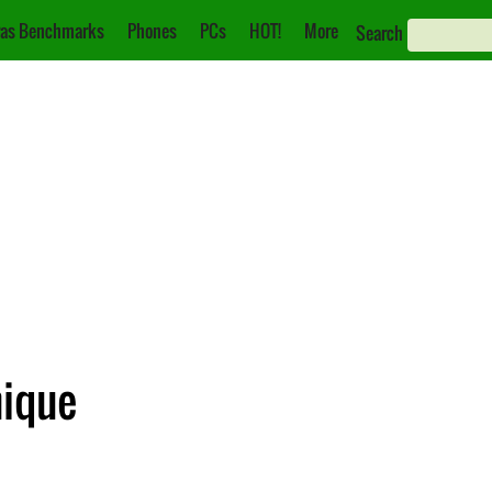
as Benchmarks
Phones
PCs
HOT!
More
Search
nique