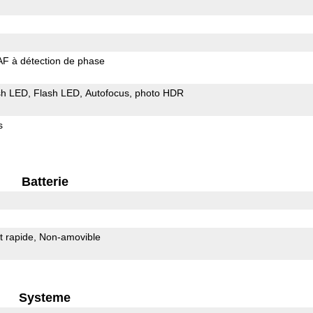
AF à détection de phase
sh LED
Flash LED
Autofocus
photo HDR
s
Batterie
 rapide
Non-amovible
Systeme