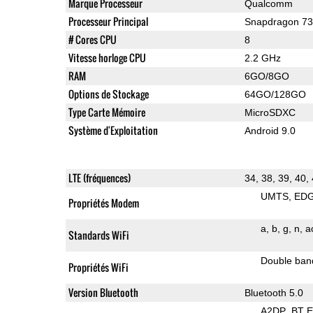
Marque Processeur
Qualcomm
Processeur Principal
Snapdragon 7
# Cores CPU
8
Vitesse horloge CPU
2.2 GHz
RAM
6GO/8GO
Options de Stockage
64GO/128GO
Type Carte Mémoire
MicroSDXC
Système d'Exploitation
Android 9.0
LTE (fréquences)
34, 38, 39, 40,
UMTS
ED
Propriétés Modem
a
b
g
n
a
Standards WiFi
Double ban
Propriétés WiFi
Version Bluetooth
Bluetooth 5.0
A2DP
BT 