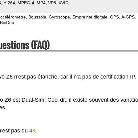
3
H.264
MPEG-4
MP4
VP8
XVID
ccéléromètre
Boussole
Gyroscope
Empreinte digitale
GPS
A-GPS
BeiDou
uestions (FAQ)
Z6 n'est pas étanche, car il n'a pas de certification IP.
 Z6 est Dual-Sim. Ceci dit, il existe souvent des variati
es.
n'est pas du
4K
.