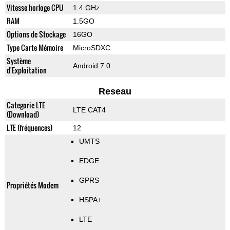
Vitesse horloge CPU
1.4 GHz
RAM
1.5GO
Options de Stockage
16GO
Type Carte Mémoire
MicroSDXC
Système
Android 7.0
d'Exploitation
Reseau
Categorie LTE
LTE CAT4
(Download)
LTE (fréquences)
12
UMTS
EDGE
GPRS
Propriétés Modem
HSPA+
LTE