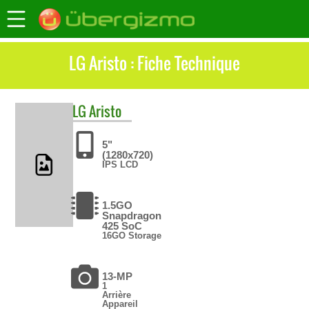
LG Aristo : Fiche Technique
LG
Aristo
5"
(1280x720)
IPS LCD
1.5GO
Snapdragon
425 SoC
16GO Storage
13-MP
1
Arrière
Appareil