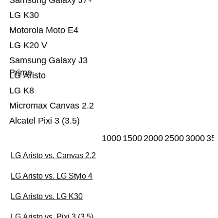
Samsung Galaxy J7+
LG K30
Motorola Moto E4
LG K20 V
Samsung Galaxy J3
Prime
LG Aristo
LG K8
Micromax Canvas 2.2
Alcatel Pixi 3 (3.5)
1000
1500
2000
2500
3000
35
LG Aristo vs. Canvas 2.2
LG Aristo vs. LG Stylo 4
LG Aristo vs. LG K30
LG Aristo vs. Pixi 3 (3.5)