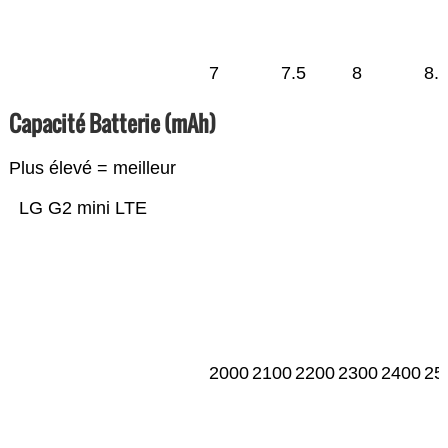
7
7.5
8
8.
Capacité Batterie (mAh)
Plus élevé = meilleur
LG G2 mini LTE
2000
2100
2200
2300
2400
25