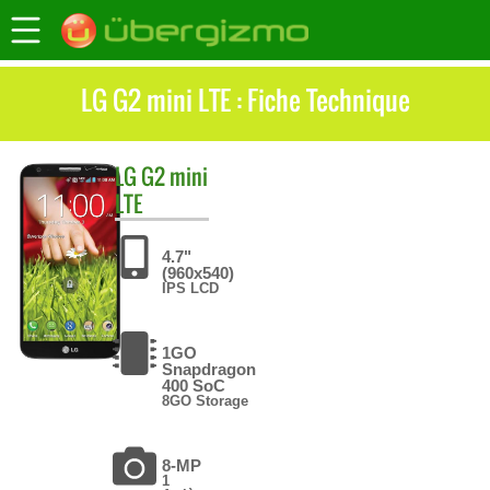
LG G2 mini LTE : Fiche Technique
LG
G2 mini
LTE
4.7"
(960x540)
IPS LCD
1GO
Snapdragon
400 SoC
8GO Storage
8-MP
1