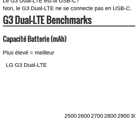
Le G3 Dual-LTE est-til USB-C?
Non, le G3 Dual-LTE ne se connecte pas en USB-C.
G3 Dual-LTE Benchmarks
Capacité Batterie (mAh)
Plus élevé = meilleur
LG G3 Dual-LTE
2500
2600
2700
2800
2900
30