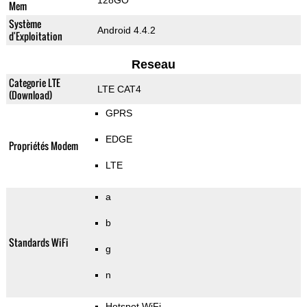
128GO
Mem
Système
Android 4.4.2
d'Exploitation
Reseau
Categorie LTE
LTE CAT4
(Download)
GPRS
EDGE
Propriétés Modem
LTE
a
b
Standards WiFi
g
n
Hotspot WiFi