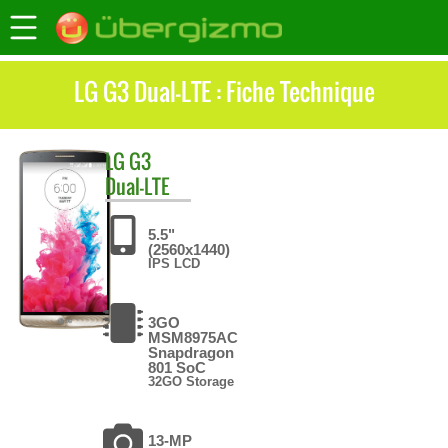
LG G3 Dual-LTE : Fiche Technique
LG
G3
Dual-LTE
5.5"
(2560x1440)
IPS LCD
3GO
MSM8975AC
Snapdragon
801 SoC
32GO Storage
13-MP