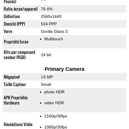
Pouces)
Ratio écran/appareil
76.4%
Définition
2560x1440
Densité (PPP)
534 PPP
Verre
Gorilla Glass 3
Multitouch
Propriété Ecran
Bits par composant
24 bit
couleur (RGB)
Primary Camera
Mégapixel
13-MP
Taille Capteur
Small
photo HDR
APN Propriétés
Hardware
vidéo HDR
2160p/30fps
Résolutions Vidéo
1080p/30fps