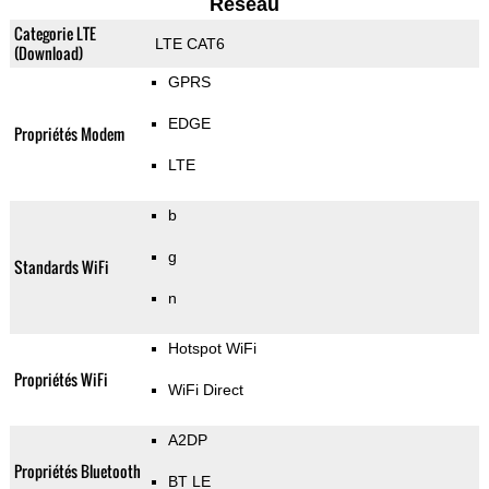
Reseau
Categorie LTE
LTE CAT6
(Download)
GPRS
EDGE
Propriétés Modem
LTE
b
g
Standards WiFi
n
Hotspot WiFi
Propriétés WiFi
WiFi Direct
A2DP
Propriétés Bluetooth
BT LE