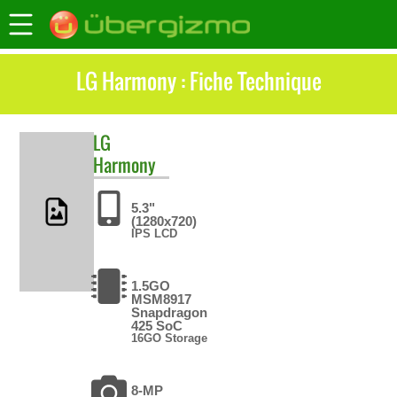
LG Harmony : Fiche Technique
LG
Harmony
5.3"
(1280x720)
IPS LCD
1.5GO
MSM8917
Snapdragon
425 SoC
16GO Storage
8-MP