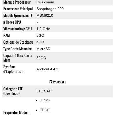
Marque Processeur
Qualcomm
Processeur Principal
Snapdragon 200
Modèle (processeur)
MSM8210
# Cores CPU
2
Vitesse horloge CPU
1.2 GHz
RAM
8GO
Options de Stockage
4GO
Type Carte Mémoire
MicroSD
Capacité Max. Carte
32GO
Mem
Système
Android 4.4.2
d'Exploitation
Reseau
Categorie LTE
LTE CAT4
(Download)
GPRS
EDGE
Propriétés Modem