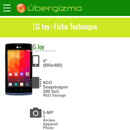
LG Joy : Fiche Technique
LG
Joy
4"
(800x480)
8GO
Snapdragon
200 SoC
4GO Storage
5-MP
1
Arrière
Appareil
Photo