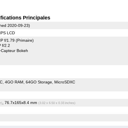
fications Principales
hed 2020-09-23)
 IPS LCD
P f/1.79
(Primaire)
f/2.2
+Capteur Bokeh
oC
4GO RAM
64GO Storage
MicroSDXC
, 76.7x165x8.4 mm
z)
(3.02 x 6.50 x 0.33 inches)