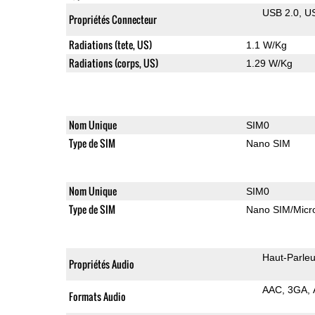
USB 2.0
U
Propriétés Connecteur
Radiations (tete, US)
1.1 W/Kg
Radiations (corps, US)
1.29 W/Kg
Nom Unique
SIM0
Type de SIM
Nano SIM
Nom Unique
SIM0
Type de SIM
Nano SIM/Mic
Haut-Parleu
Propriétés Audio
AAC
3GA
Formats Audio