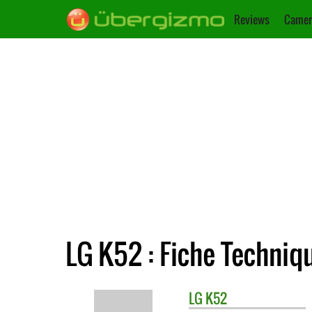
Reviews
Camer
LG K52 : Fiche Techniq
LG
K52