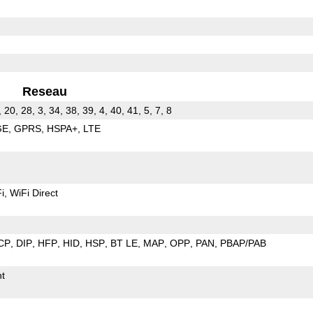
Reseau
, 20, 28, 3, 34, 38, 39, 4, 40, 41, 5, 7, 8
GE
GPRS
HSPA+
LTE
i
WiFi Direct
CP
DIP
HFP
HID
HSP
BT LE
MAP
OPP
PAN
PBAP/PAB
t