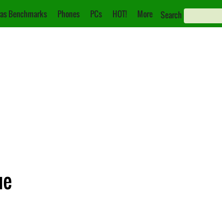
as Benchmarks
Phones
PCs
HOT!
More
Search
ue