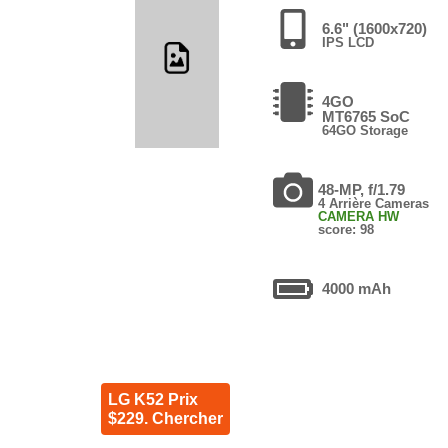
6.6" (1600x720)
IPS LCD
4GO
MT6765 SoC
64GO Storage
48-MP, f/1.79
4 Arrière Cameras
CAMERA HW
score: 98
4000 mAh
LG K52 Prix
$229. Chercher