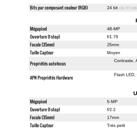
Bits par composant couleur (RGB)
24 bit
(16,777,216
Mégapixel
48-MP
Ouverture (f-stop)
f/1.79
Focale (35mm)
25mm
Taille Capteur
Moyen
Contraste
Propriétés autofocus
Flash LED
APN Propriétés Hardware
U
Mégapixel
5-MP
Ouverture (f-stop)
f/2.2
Focale (35mm)
17mm
Taille Capteur
Très petit