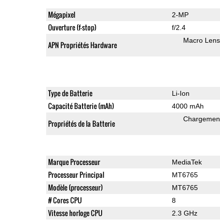
Mégapixel
2-MP
Ouverture (f-stop)
f/2.4
Macro Lens
APN Propriétés Hardware
Type de Batterie
Li-Ion
Capacité Batterie (mAh)
4000 mAh
Chargement
Propriétés de la Batterie
Marque Processeur
MediaTek
Processeur Principal
MT6765
Modèle (processeur)
MT6765
# Cores CPU
8
Vitesse horloge CPU
2.3 GHz