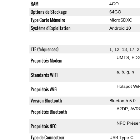
RAM
4GO
Options de Stockage
64GO
Type Carte Mémoire
MicroSDXC
Système d'Exploitation
Android 10
LTE (fréquences)
1, 12, 13, 17, 2
UMTS
ED
Propriétés Modem
a
b
g
n
Standards WiFi
Hotspot WiF
Propriétés WiFi
Version Bluetooth
Bluetooth 5.0
A2DP
AVR
Propriétés Bluetooth
NFC Présen
Propriétés NFC
Type de Connecteur
USB Type C