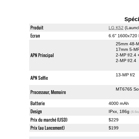
Spéci
Produit
LG K52
(Launc
Ecran
6.6" 1600x720
25mm 48-M
17mm 5-MP 
APN Principal
2-MP f/2.4
2-MP f/2.4
13-MP f/2
APN Selfie
MT6765 S
Processeur, Memoire
Batterie
4000 mAh
Design
IPxx, 186g
(6.6o
Prix du marché (USD)
$229
Prix (au Lancement)
$199