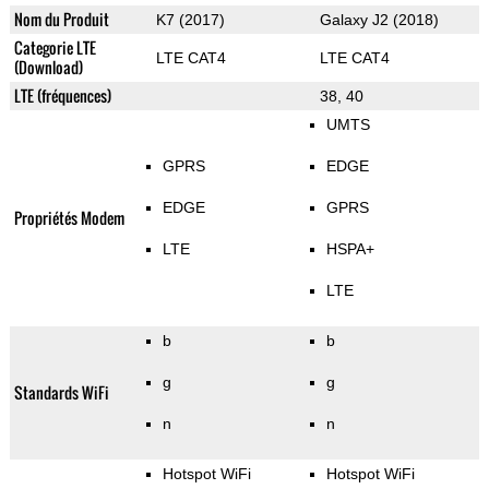
Nom du Produit
K7 (2017)
Galaxy J2 (2018)
Categorie LTE
LTE CAT4
LTE CAT4
(Download)
LTE (fréquences)
38, 40
UMTS
GPRS
EDGE
EDGE
GPRS
Propriétés Modem
LTE
HSPA+
LTE
b
b
g
g
Standards WiFi
n
n
Hotspot WiFi
Hotspot WiFi