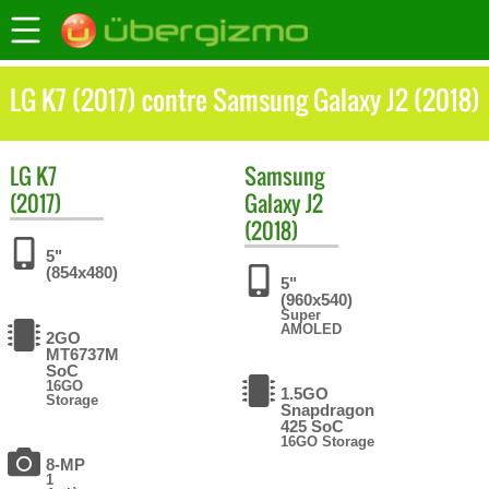
LG K7 (2017) contre Samsung Galaxy J2 (2018)
LG
K7
Samsung
(2017)
Galaxy J2
(2018)
5"
(854x480)
5"
(960x540)
Super
AMOLED
2GO
MT6737M
SoC
16GO
1.5GO
Storage
Snapdragon
425 SoC
16GO Storage
8-MP
1