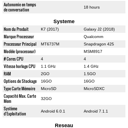
Autonomie en temps
18 hours
de conversation
Systeme
Nom du Produit
K7 (2017)
Galaxy J2 (2018)
Marque Processeur
Qualcomm
Processeur Principal
MT6737M
Snapdragon 425
Modèle (processeur)
MSM8917
# Cores CPU
4
4
Vitesse horloge CPU
1.1 GHz
1.4 GHz
RAM
2GO
1.5GO
Options de Stockage
16GO
16GO
Type Carte Mémoire
MicroSD
MicroSDXC
Capacité Max. Carte
32GO
Mem
Système
Android 6.0.1
Android 7.1.1
d'Exploitation
Reseau