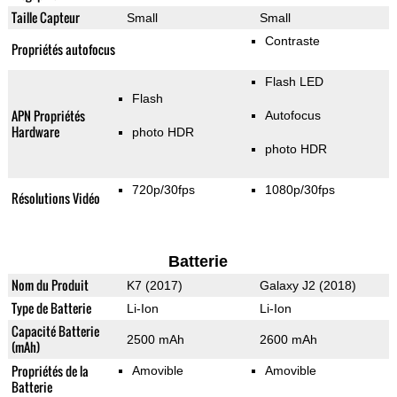
Taille Capteur
Small
Small
Contraste
Propriétés autofocus
Flash LED
Flash
APN Propriétés
Autofocus
Hardware
photo HDR
photo HDR
720p/30fps
1080p/30fps
Résolutions Vidéo
Batterie
Nom du Produit
K7 (2017)
Galaxy J2 (2018)
Type de Batterie
Li-Ion
Li-Ion
Capacité Batterie
2500 mAh
2600 mAh
(mAh)
Propriétés de la
Amovible
Amovible
Batterie