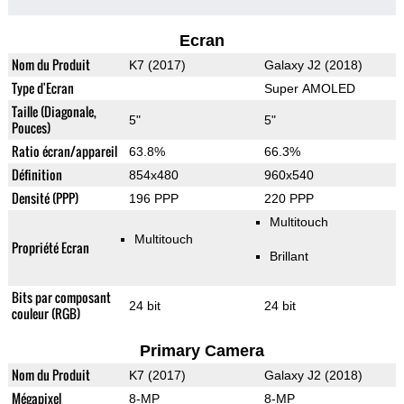
Ecran
Nom du Produit
K7 (2017)
Galaxy J2 (2018)
Type d'Ecran
Super AMOLED
Taille (Diagonale,
5"
5"
Pouces)
Ratio écran/appareil
63.8%
66.3%
Définition
854x480
960x540
Densité (PPP)
196 PPP
220 PPP
Multitouch
Multitouch
Propriété Ecran
Brillant
Bits par composant
24 bit
24 bit
couleur (RGB)
Primary Camera
Nom du Produit
K7 (2017)
Galaxy J2 (2018)
Mégapixel
8-MP
8-MP