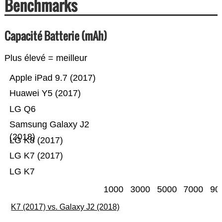
Benchmarks
Capacité Batterie (mAh)
Plus élevé = meilleur
Apple iPad 9.7 (2017)
Huawei Y5 (2017)
LG Q6
Samsung Galaxy J2
(2018)
LG K8 (2017)
LG K7 (2017)
LG K7
1000
3000
5000
7000
90
K7 (2017) vs. Galaxy J2 (2018)