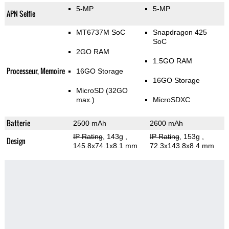
5-MP
5-MP
APN Selfie
MT6737M SoC
Snapdragon 425
SoC
2GO RAM
1.5GO RAM
Processeur, Memoire
16GO Storage
16GO Storage
MicroSD (32GO
max.)
MicroSDXC
Batterie
2500 mAh
2600 mAh
IP Rating
, 143g
,
IP Rating
, 153g
,
Design
145.8x74.1x8.1 mm
72.3x143.8x8.4 mm