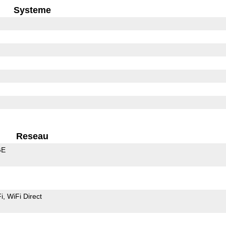
Systeme
Reseau
GE
i
WiFi Direct