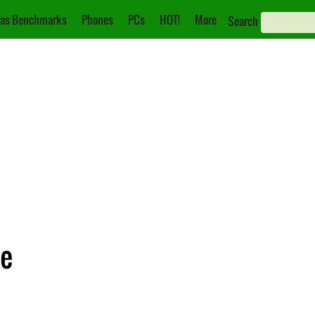
as Benchmarks
Phones
PCs
HOT!
More
Search
ue