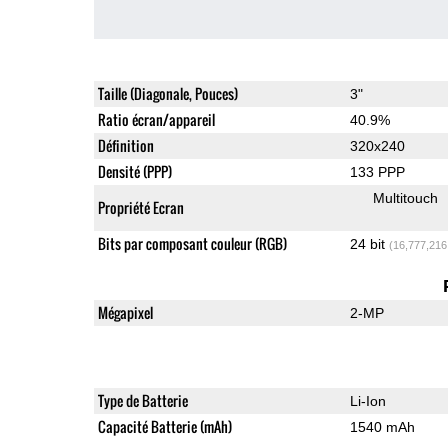
Taille (Diagonale, Pouces)
3"
Ratio écran/appareil
40.9%
Définition
320x240
Densité (PPP)
133 PPP
Multitouch
Propriété Ecran
Bits par composant couleur (RGB)
24 bit
(16,777,216
Mégapixel
2-MP
Type de Batterie
Li-Ion
Capacité Batterie (mAh)
1540 mAh