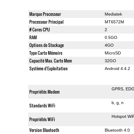
Marque Processeur
Mediatek
Processeur Principal
MT6572M
# Cores CPU
2
RAM
0.5GO
Options de Stockage
4GO
Type Carte Mémoire
MicroSD
Capacité Max. Carte Mem
32GO
Système d'Exploitation
Android 4.4.2
GPRS
ED
Propriétés Modem
b
g
n
Standards WiFi
Hotspot WiF
Propriétés WiFi
Version Bluetooth
Bluetooth 4.0