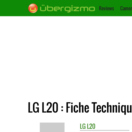
Reviews
Camer
LG L20 : Fiche Techniq
LG
L20