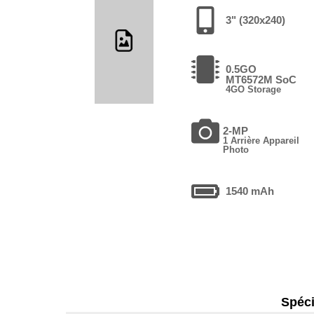
3" (320x240)
0.5GO
MT6572M SoC
4GO Storage
2-MP
1 Arrière Appareil
Photo
1540 mAh
Spéci