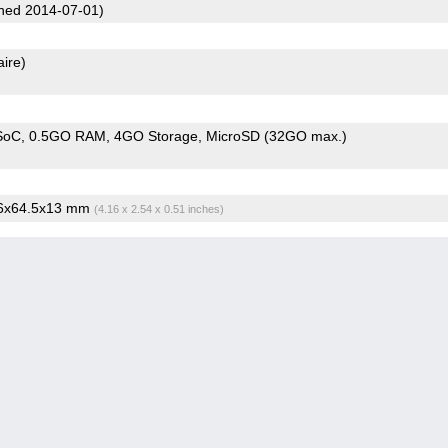
hed 2014-07-01)
aire)
SoC
0.5GO RAM
4GO Storage
MicroSD (32GO max.)
.6x64.5x13 mm
(4.16 x 2.54 x 0.51 inches)