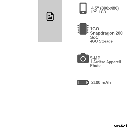
4.5" (800x480)
IPS LCD
1GO
Snapdragon 200
SoC
4GO Storage
5-MP
1 Arrière Appareil
Photo
2100 mAh
Spéci