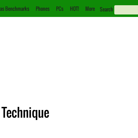
as Benchmarks
Phones
PCs
HOT!
More
Search
e Technique