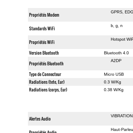
GPRS
ED
Propriétés Modem
b
g
n
Standards WiFi
Hotspot WiF
Propriétés WiFi
Version Bluetooth
Bluetooth 4.0
A2DP
Propriétés Bluetooth
Type de Connecteur
Micro USB
Radiations (tete, Eur)
0.3 W/Kg
Radiations (corps, Eur)
0.38 W/Kg
VIBRATION
Alertes Audio
Haut-Parleu
Propriétés Audio