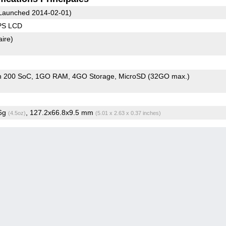
Launched 2014-02-01)
IPS LCD
aire)
n 200 SoC
1GO RAM
4GO Storage
MicroSD (32GO max.)
.6g
, 127.2x66.8x9.5 mm
(4.5oz)
(5.01 x 2.63 x 0.37 inches)