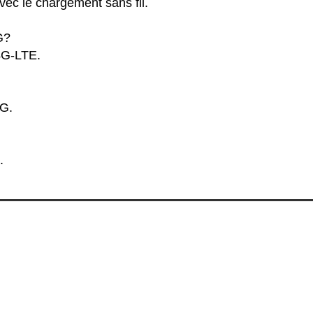
vec le chargement sans fil.
G?
 4G-LTE.
5G.
.