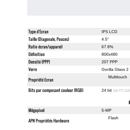
Type d'Ecran
IPS LCD
Taille (Diagonale, Pouces)
4.5"
Ratio écran/appareil
67.8%
Définition
800x480
Densité (PPP)
207 PPP
Verre
Gorilla Glass 2
Multitouch
Propriété Ecran
Bits par composant couleur (RGB)
24 bit
(16,777,216
Mégapixel
5-MP
Flash
APN Propriétés Hardware