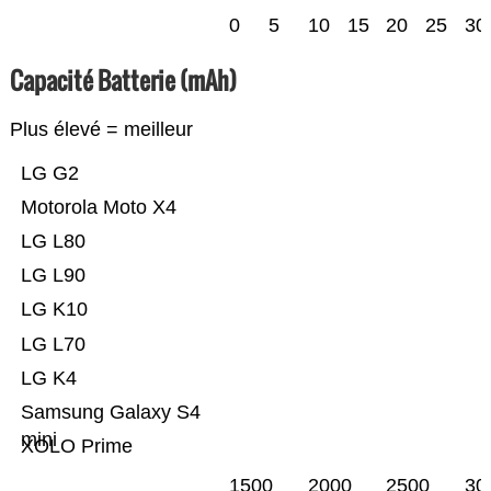
0
5
10
15
20
25
30
Capacité Batterie (mAh)
Plus élevé = meilleur
LG G2
Motorola Moto X4
LG L80
LG L90
LG K10
LG L70
LG K4
Samsung Galaxy S4
mini
XOLO Prime
1500
2000
2500
30