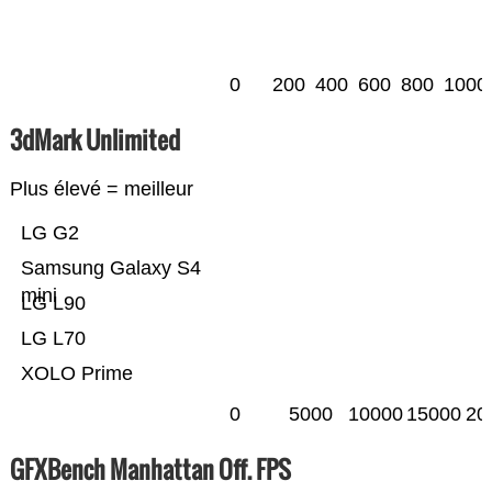
0
200
400
600
800
1000
3dMark Unlimited
Plus élevé = meilleur
LG G2
Samsung Galaxy S4
mini
LG L90
LG L70
XOLO Prime
0
5000
10000
15000
20
GFXBench Manhattan Off. FPS