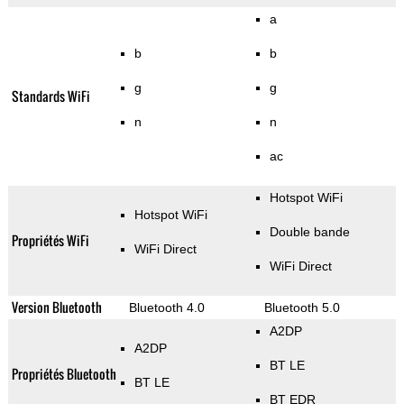
a
b
b
g
g
Standards WiFi
n
n
ac
Hotspot WiFi
Hotspot WiFi
Double bande
Propriétés WiFi
WiFi Direct
WiFi Direct
Version Bluetooth
Bluetooth 4.0
Bluetooth 5.0
A2DP
A2DP
BT LE
Propriétés Bluetooth
BT LE
BT EDR