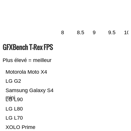
8
8.5
9
9.5
10
GFXBench T-Rex FPS
Plus élevé = meilleur
Motorola Moto X4
LG G2
Samsung Galaxy S4
mini
LG L90
LG L80
LG L70
XOLO Prime