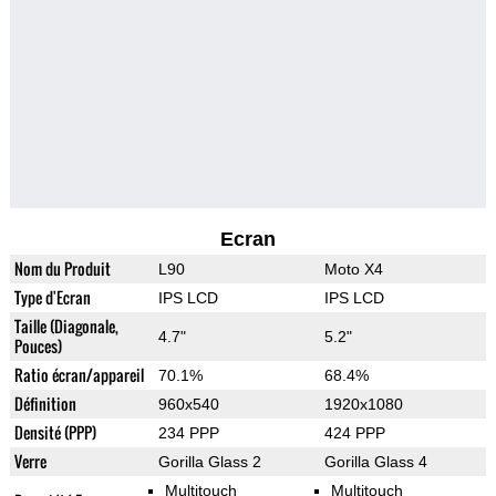
Ecran
Nom du Produit
L90
Moto X4
Type d'Ecran
IPS LCD
IPS LCD
Taille (Diagonale,
4.7"
5.2"
Pouces)
Ratio écran/appareil
70.1%
68.4%
Définition
960x540
1920x1080
Densité (PPP)
234 PPP
424 PPP
Verre
Gorilla Glass 2
Gorilla Glass 4
Multitouch
Multitouch