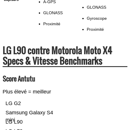
A-GPS
GLONASS
GLONASS
Gyroscope
Proximité
Proximité
LG L90 contre Motorola Moto X4
Specs & Vitesse Benchmarks
Score Antutu
Plus élevé = meilleur
LG G2
Samsung Galaxy S4
mini
LG L90