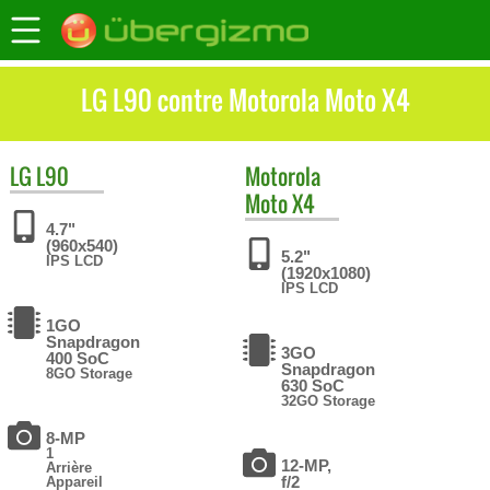
LG L90 contre Motorola Moto X4
LG
L90
Motorola
Moto X4
4.7"
(960x540)
5.2"
IPS LCD
(1920x1080)
IPS LCD
1GO
Snapdragon
3GO
400 SoC
Snapdragon
8GO Storage
630 SoC
32GO Storage
8-MP
1
12-MP,
Arrière
f/2
Appareil