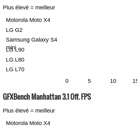
Plus élevé = meilleur
Motorola Moto X4
LG G2
Samsung Galaxy S4
mini
LG L90
LG L80
LG L70
0
5
10
15
GFXBench Manhattan 3.1 Off. FPS
Plus élevé = meilleur
Motorola Moto X4