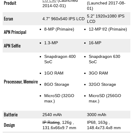
LG L90
(Launched
Produit
(Launched 2017-08-
2014-02-01)
01)
5.2" 1920x1080 IPS
Ecran
4.7" 960x540 IPS LCD
LCD
8-MP
(Primaire)
12-MP f/2
(Primaire)
APN Principal
1.3-MP
16-MP
APN Selfie
Snapdragon 400
Snapdragon 630
SoC
SoC
1GO RAM
3GO RAM
Processeur, Memoire
8GO Storage
32GO Storage
MicroSD (32GO
MicroSD (256GO
max.)
max.)
Batterie
2540 mAh
3000 mAh
IP Rating
, 126g
,
IP68, 163g
,
Design
131.6x66x9.7 mm
148.4x73.4x8 mm