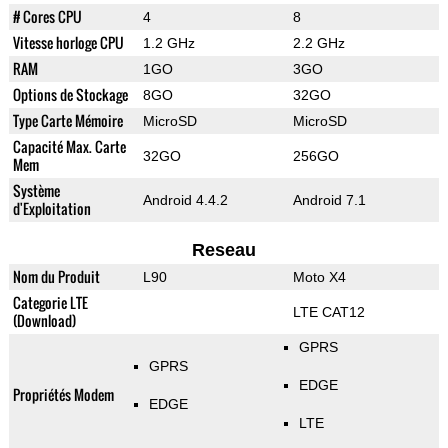
# Cores CPU
4
8
Vitesse horloge CPU
1.2 GHz
2.2 GHz
RAM
1GO
3GO
Options de Stockage
8GO
32GO
Type Carte Mémoire
MicroSD
MicroSD
Capacité Max. Carte
32GO
256GO
Mem
Système
Android 4.4.2
Android 7.1
d'Exploitation
Reseau
Nom du Produit
L90
Moto X4
Categorie LTE
LTE CAT12
(Download)
GPRS
GPRS
EDGE
Propriétés Modem
EDGE
LTE