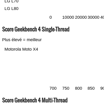
LG L70
LG L80
0
10000
20000
30000
40
Score Geekbench 4 Single-Thread
Plus élevé = meilleur
Motorola Moto X4
700
750
800
850
90
Score Geekbench 4 Multi-Thread