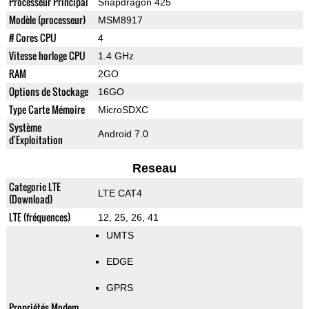
Processeur Principal
Snapdragon 425
Modèle (processeur)
MSM8917
# Cores CPU
4
Vitesse horloge CPU
1.4 GHz
RAM
2GO
Options de Stockage
16GO
Type Carte Mémoire
MicroSDXC
Système
Android 7.0
d'Exploitation
Reseau
Categorie LTE
LTE CAT4
(Download)
LTE (fréquences)
12, 25, 26, 41
UMTS
EDGE
GPRS
Propriétés Modem