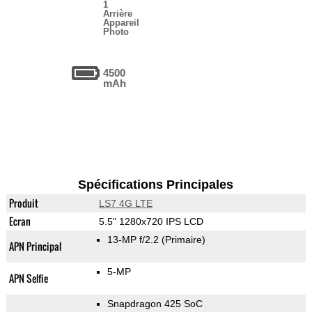
1
Arrière
Appareil
Photo
4500
mAh
Spécifications Principales
Produit
LS7 4G LTE
Ecran
5.5" 1280x720 IPS LCD
13-MP f/2.2
(Primaire)
APN Principal
5-MP
APN Selfie
Snapdragon 425 SoC