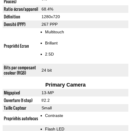
Pouces)
Ratio écran/appareil
68.4%
Définition
1280x720
Densité (PPP)
267 PPP
Multitouch
Brillant
Propriété Ecran
2.5D
Bits par composant
24 bit
couleur (RGB)
Primary Camera
Mégapixel
13-MP
Ouverture (f-stop)
f/2.2
Taille Capteur
Small
Contraste
Propriétés autofocus
Flash LED