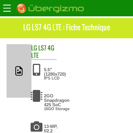
LG LS7 4G LTE : Fiche Technique
LG
LS7 4G
LTE
5.5"
(1280x720)
IPS LCD
2GO
Snapdragon
425 SoC
16GO Storage
13-MP,
f/2.2