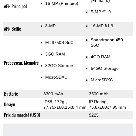
(Primaire)
16-MP
(Primaire)
APN Principal
5-MP f/1.9
8-MP
16-MP f/1.9
APN Selfie
Snapdragon 450
MT6750S SoC
SoC
3GO RAM
4GO RAM
Processeur, Memoire
32GO Storage
64GO Storage
MicroSDXC
MicroSDXC
Batterie
3300 mAh
3500 mAh
IP68, 172g
,
IP Rating
,
Design
77.75x160.15x8.4 mm
75.8x160x7.95 mm
Prix du marché (USD)
$225