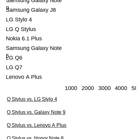
Samsung Galaxy Note
9
Samsung Galaxy J8
LG Stylo 4
LG Q Stylus
Nokia 6.1 Plus
Samsung Galaxy Note
5
LG Q6
LG Q7
Lenovo A Plus
1000
2000
3000
4000
50
Q Stylus vs. LG Stylo 4
Q Stylus vs. Galaxy Note 9
Q Stylus vs. Lenovo A Plus
Q Stylus vs. Honor Note 8