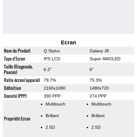
Ecran
Nom du Produit
Q Stylus
Galaxy J8
Type d'Ecran
IPS LCD
Super AMOLED
Taille (Diagonale,
6.2"
6"
Pouces)
Ratio écran/appareil
79.7%
75.3%
Définition
2160x1080
1480x720
Densité (PPP)
390 PPP
274 PPP
Multitouch
Multitouch
Brillant
Brillant
Propriété Ecran
2.5D
2.5D