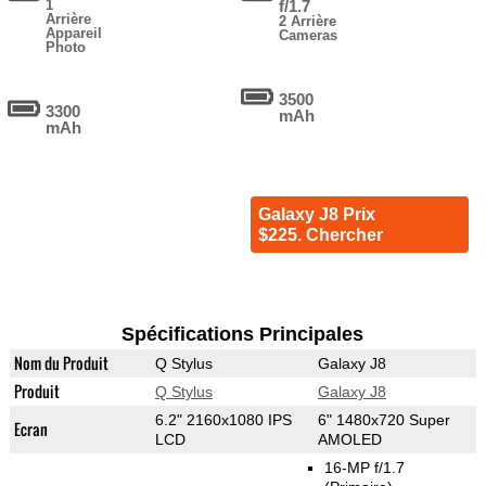
1
f/1.7
Arrière
2 Arrière
Appareil
Cameras
Photo
3500
3300
mAh
mAh
Galaxy J8 Prix
$225. Chercher
Spécifications Principales
Nom du Produit
Q Stylus
Galaxy J8
Produit
Q Stylus
Galaxy J8
6.2" 2160x1080 IPS
6" 1480x720 Super
Ecran
LCD
AMOLED
16-MP f/1.7