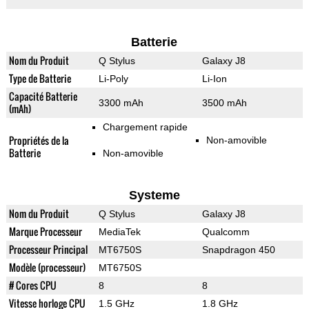
Batterie
Nom du Produit
Q Stylus
Galaxy J8
Type de Batterie
Li-Poly
Li-Ion
Capacité Batterie
3300 mAh
3500 mAh
(mAh)
Chargement rapide
Propriétés de la
Non-amovible
Batterie
Non-amovible
Systeme
Nom du Produit
Q Stylus
Galaxy J8
Marque Processeur
MediaTek
Qualcomm
Processeur Principal
MT6750S
Snapdragon 450
Modèle (processeur)
MT6750S
# Cores CPU
8
8
Vitesse horloge CPU
1.5 GHz
1.8 GHz