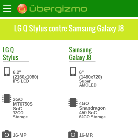
LG Q Stylus contre Samsung Galaxy J8
LG
Q
Samsung
Stylus
Galaxy J8
6.2"
6"
(2160x1080)
(1480x720)
IPS LCD
Super
AMOLED
3GO
4GO
MT6750S
Snapdragon
SoC
450 SoC
32GO
Storage
64GO Storage
16-MP
16-MP,