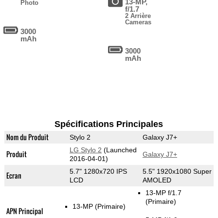
13-MP,
Photo
f/1.7
2 Arrière
Cameras
3000
mAh
3000
mAh
Spécifications Principales
Nom du Produit
Stylo 2
Galaxy J7+
LG Stylo 2
(Launched
Produit
Galaxy J7+
2016-04-01)
5.7" 1280x720 IPS
5.5" 1920x1080 Super
Ecran
LCD
AMOLED
13-MP f/1.7
(Primaire)
13-MP
(Primaire)
APN Principal