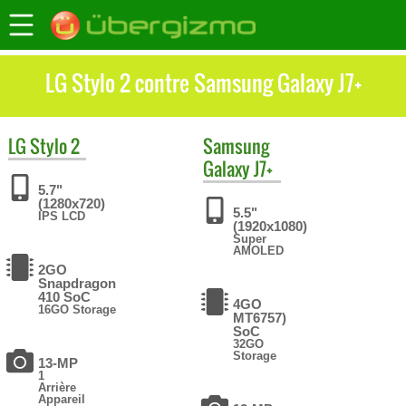
LG Stylo 2 contre Samsung Galaxy J7+
LG
Stylo 2
Samsung
Galaxy J7+
5.7"
(1280x720)
5.5"
IPS LCD
(1920x1080)
Super
AMOLED
2GO
Snapdragon
410 SoC
4GO
16GO Storage
MT6757)
SoC
32GO
Storage
13-MP
1
Arrière
Appareil