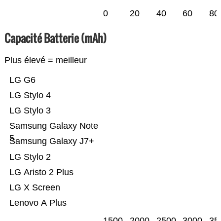
0
20
40
60
80
Capacité Batterie (mAh)
Plus élevé = meilleur
LG G6
LG Stylo 4
LG Stylo 3
Samsung Galaxy Note
5
Samsung Galaxy J7+
LG Stylo 2
LG Aristo 2 Plus
LG X Screen
Lenovo A Plus
1500
2000
2500
3000
35