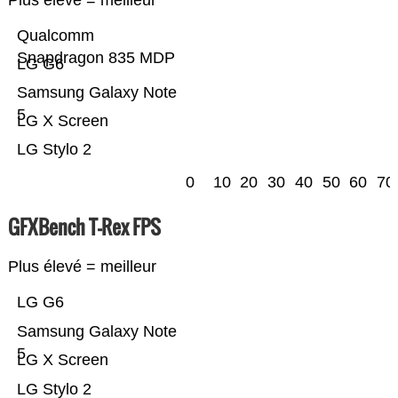
Plus élevé = meilleur
Qualcomm
Snapdragon 835 MDP
LG G6
Samsung Galaxy Note
5
LG X Screen
LG Stylo 2
0
10
20
30
40
50
60
70
GFXBench T-Rex FPS
Plus élevé = meilleur
LG G6
Samsung Galaxy Note
5
LG X Screen
LG Stylo 2