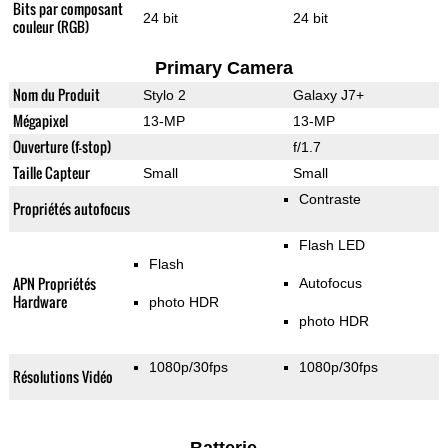
Bits par composant
24 bit
24 bit
couleur (RGB)
Primary Camera
Nom du Produit
Stylo 2
Galaxy J7+
Mégapixel
13-MP
13-MP
Ouverture (f-stop)
f/1.7
Taille Capteur
Small
Small
Contraste
Propriétés autofocus
Flash LED
Flash
APN Propriétés
Autofocus
Hardware
photo HDR
photo HDR
1080p/30fps
1080p/30fps
Résolutions Vidéo