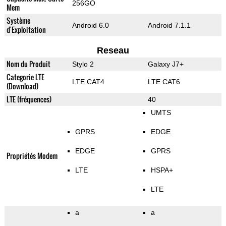
256GO
Mem
Système
Android 6.0
Android 7.1.1
d'Exploitation
Reseau
Nom du Produit
Stylo 2
Galaxy J7+
Categorie LTE
LTE CAT4
LTE CAT6
(Download)
LTE (fréquences)
40
UMTS
GPRS
EDGE
EDGE
GPRS
Propriétés Modem
LTE
HSPA+
LTE
a
a