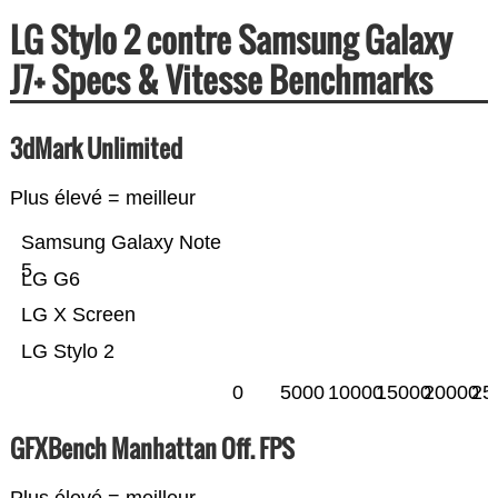
LG Stylo 2 contre Samsung Galaxy
J7+ Specs & Vitesse Benchmarks
3dMark Unlimited
Plus élevé = meilleur
Samsung Galaxy Note
5
LG G6
LG X Screen
LG Stylo 2
0
5000
10000
15000
20000
25
GFXBench Manhattan Off. FPS