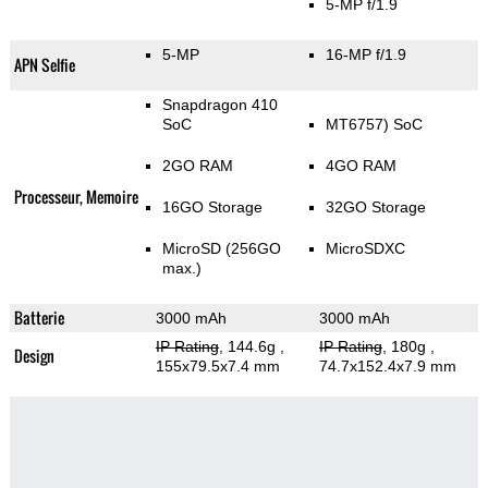
5-MP f/1.9
5-MP
16-MP f/1.9
APN Selfie
Snapdragon 410
SoC
MT6757) SoC
2GO RAM
4GO RAM
Processeur, Memoire
16GO Storage
32GO Storage
MicroSD (256GO
MicroSDXC
max.)
Batterie
3000 mAh
3000 mAh
IP Rating
, 144.6g
,
IP Rating
, 180g
,
Design
155x79.5x7.4 mm
74.7x152.4x7.9 mm