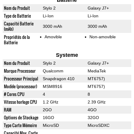
Batterie
Nom du Produit
Stylo 2
Galaxy J7+
Type de Batterie
Li-Ion
Li-Ion
Capacité Batterie
3000 mAh
3000 mAh
(mAh)
Propriétés de la
Amovible
Non-amovible
Batterie
Systeme
Nom du Produit
Stylo 2
Galaxy J7+
Marque Processeur
Qualcomm
MediaTek
Processeur Principal
Snapdragon 410
MT6757)
Modèle (processeur)
MSM8916
MT6757)
# Cores CPU
4
8
Vitesse horloge CPU
1.2 GHz
2.39 GHz
RAM
2GO
4GO
Options de Stockage
16GO
32GO
Type Carte Mémoire
MicroSD
MicroSDXC
Capacité Max. Carte