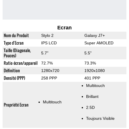
Ecran
Nom du Produit
Stylo 2
Galaxy J7+
Type d'Ecran
IPS LCD
Super AMOLED
Taille (Diagonale,
5.7"
5.5"
Pouces)
Ratio écran/appareil
72.7%
73.3%
Définition
1280x720
1920x1080
Densité (PPP)
258 PPP
401 PPP
Multitouch
Brillant
Multitouch
Propriété Ecran
2.5D
Toujours Visible