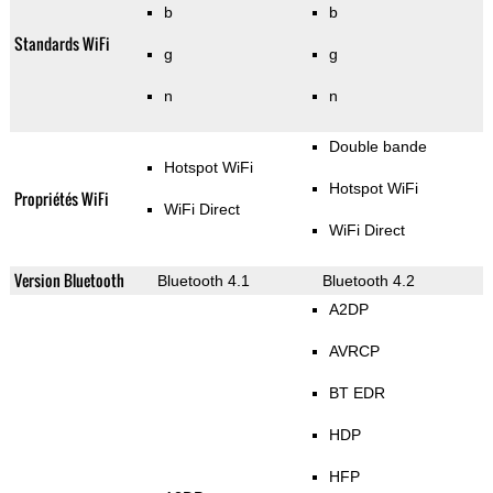
b
b
Standards WiFi
g
g
n
n
Double bande
Hotspot WiFi
Hotspot WiFi
Propriétés WiFi
WiFi Direct
WiFi Direct
Version Bluetooth
Bluetooth 4.1
Bluetooth 4.2
A2DP
AVRCP
BT EDR
HDP
HFP