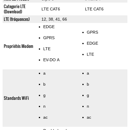
Categorie LTE
LTE CAT6
LTE CAT6
(Download)
LTE (fréquences)
12, 38, 41, 66
EDGE
GPRS
GPRS
EDGE
Propriétés Modem
LTE
LTE
EV-DO A
a
a
b
b
g
g
Standards WiFi
n
n
ac
ac