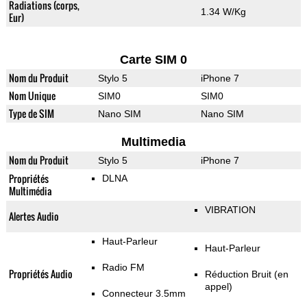
Radiations (corps,
1.34 W/Kg
Eur)
Carte SIM 0
Nom du Produit
Stylo 5
iPhone 7
Nom Unique
SIM0
SIM0
Type de SIM
Nano SIM
Nano SIM
Multimedia
Nom du Produit
Stylo 5
iPhone 7
Propriétés
DLNA
Multimédia
VIBRATION
Alertes Audio
Haut-Parleur
Haut-Parleur
Radio FM
Propriétés Audio
Réduction Bruit (en
appel)
Connecteur 3.5mm