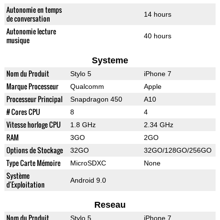
Autonomie en temps
14 hours
de conversation
Autonomie lecture
40 hours
musique
Systeme
Nom du Produit
Stylo 5
iPhone 7
Marque Processeur
Qualcomm
Apple
Processeur Principal
Snapdragon 450
A10
# Cores CPU
8
4
Vitesse horloge CPU
1.8 GHz
2.34 GHz
RAM
3GO
2GO
Options de Stockage
32GO
32GO/128GO/256GO
Type Carte Mémoire
MicroSDXC
None
Système
Android 9.0
d'Exploitation
Reseau
Nom du Produit
Stylo 5
iPhone 7