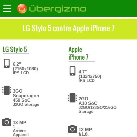
LG Stylo 5 contre Apple iPhone 7
LG
Stylo 5
Apple
iPhone 7
6.2"
(2160x1080)
4.7"
IPS LCD
(1334x750)
IPS LCD
3GO
Snapdragon
2GO
450 SoC
A10 SoC
32GO Storage
32GO/128GO/256GO
Storage
13-MP
1
12-MP,
Arrière
f/1.8,
Appareil