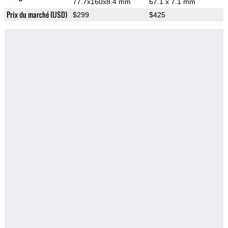
77.7x160x8.4 mm
67.1 x 7.1 mm
Prix du marché (USD)
$299
$425