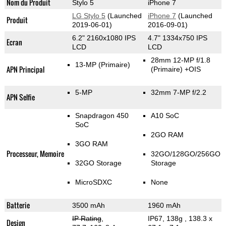
Nom du Produit
Stylo 5
iPhone 7
LG Stylo 5
(Launched
iPhone 7
(Launched
Produit
2019-06-01)
2016-09-01)
6.2" 2160x1080 IPS
4.7" 1334x750 IPS
Ecran
LCD
LCD
28mm 12-MP f/1.8
13-MP
(Primaire)
APN Principal
(Primaire)
+OIS
5-MP
32mm 7-MP f/2.2
APN Selfie
Snapdragon 450
A10 SoC
SoC
2GO RAM
3GO RAM
Processeur, Memoire
32GO/128GO/256GO
32GO Storage
Storage
MicroSDXC
None
Batterie
3500 mAh
1960 mAh
IP Rating
,
IP67, 138g
, 138.3 x
Design