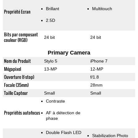
Brillant
Multitouch
Propriété Ecran
2.5D
Bits par composant
24 bit
24 bit
couleur (RGB)
Primary Camera
Nom du Produit
Stylo 5
iPhone 7
Mégapixel
13-MP
12-MP
Ouverture (f-stop)
f/1.8
Focale (35mm)
28mm
Taille Capteur
Small
Small
Contraste
Propriétés autofocus
AF à détection de
phase
Double Flash LED
Stabilization Photo