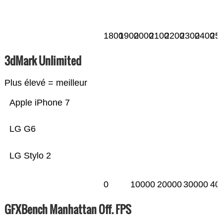
1800
1900
2000
2100
2200
2300
2400
25
3dMark Unlimited
Plus élevé = meilleur
Apple iPhone 7
LG G6
LG Stylo 2
0
10000
20000
30000
40
GFXBench Manhattan Off. FPS