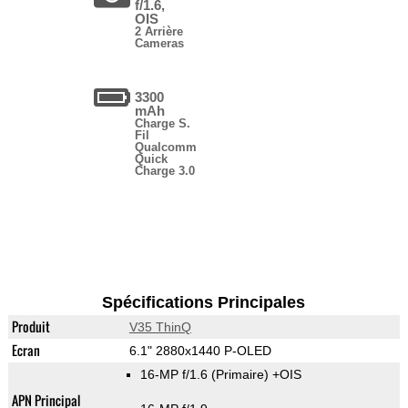
f/1.6,
OIS
2 Arrière
Cameras
3300
mAh
Charge S.
Fil
Qualcomm
Quick
Charge 3.0
Spécifications Principales
Produit
V35 ThinQ
Ecran
6.1" 2880x1440 P-OLED
16-MP f/1.6
(Primaire)
+OIS
APN Principal