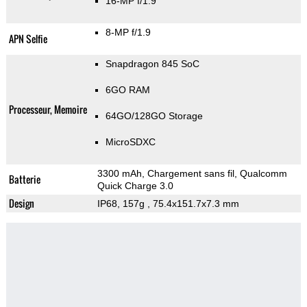
16-MP f/1.9
8-MP f/1.9
APN Selfie
Snapdragon 845 SoC
6GO RAM
Processeur, Memoire
64GO/128GO Storage
MicroSDXC
3300 mAh, Chargement sans fil, Qualcomm
Batterie
Quick Charge 3.0
Design
IP68, 157g
, 75.4x151.7x7.3 mm