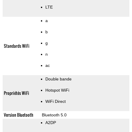
LTE
a
b
g
Standards WiFi
n
ac
Double bande
Hotspot WiFi
Propriétés WiFi
WiFi Direct
Version Bluetooth
Bluetooth 5.0
A2DP