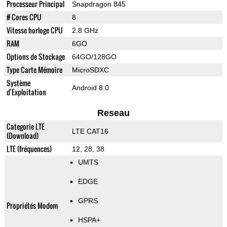
Processeur Principal
Snapdragon 845
# Cores CPU
8
Vitesse horloge CPU
2.8 GHz
RAM
6GO
Options de Stockage
64GO/128GO
Type Carte Mémoire
MicroSDXC
Système
Android 8.0
d'Exploitation
Reseau
Categorie LTE
LTE CAT16
(Download)
LTE (fréquences)
12, 28, 38
UMTS
EDGE
GPRS
Propriétés Modem
HSPA+