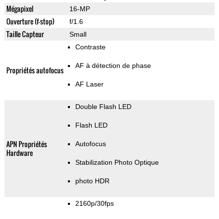
Mégapixel
16-MP
Ouverture (f-stop)
f/1.6
Taille Capteur
Small
Contraste
AF à détection de phase
Propriétés autofocus
AF Laser
Double Flash LED
Flash LED
APN Propriétés
Autofocus
Hardware
Stabilization Photo Optique
photo HDR
2160p/30fps