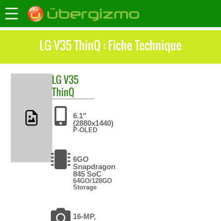
LG V35 ThinQ : Fiche Technique
LG
V35
ThinQ
6.1"
(2880x1440)
P-OLED
6GO
Snapdragon
845 SoC
64GO/128GO
Storage
16-MP,