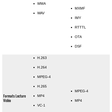
WMA
MXMF
WAV
IMY
RTTTL
OTA
DSF
H.263
H.264
MPEG-4
H.265
MPEG-4
Formats Lecture
MP4
Vidéo
MP4
VC-1