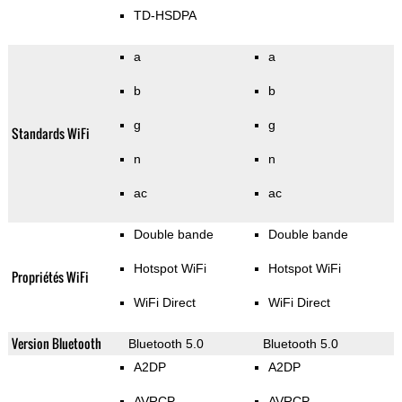
TD-HSDPA
a
a
b
b
g
g
Standards WiFi
n
n
ac
ac
Double bande
Double bande
Hotspot WiFi
Hotspot WiFi
Propriétés WiFi
WiFi Direct
WiFi Direct
Version Bluetooth
Bluetooth 5.0
Bluetooth 5.0
A2DP
A2DP
AVRCP
AVRCP