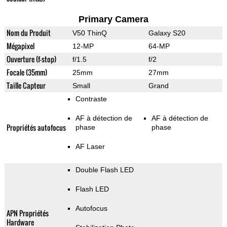
Primary Camera
Nom du Produit
V50 ThinQ
Galaxy S20
Mégapixel
12-MP
64-MP
Ouverture (f-stop)
f/1.5
f/2
Focale (35mm)
25mm
27mm
Taille Capteur
Small
Grand
Contraste
AF à détection de
AF à détection de
Propriétés autofocus
phase
phase
AF Laser
Double Flash LED
Flash LED
Autofocus
APN Propriétés
Hardware