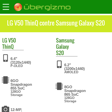
LG V50 ThinQ contre Samsung Galaxy S20
LG
V50
Samsung
ThinQ
Galaxy
S20
6.4"
(3120x1440)
6.2"
P-OLED
(3200x1440)
AMOLED
6GO
Snapdragon
8GO
855 SoC
Snapdragon
128GO
865 SoC
Storage
128GO
Storage
12-MP,