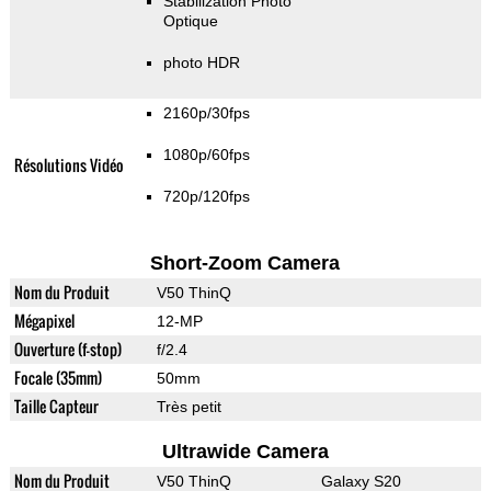
Stabilization Photo
Optique
photo HDR
2160p/30fps
1080p/60fps
Résolutions Vidéo
720p/120fps
Short-Zoom Camera
Nom du Produit
V50 ThinQ
Mégapixel
12-MP
Ouverture (f-stop)
f/2.4
Focale (35mm)
50mm
Taille Capteur
Très petit
Ultrawide Camera
Nom du Produit
V50 ThinQ
Galaxy S20