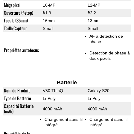
Mégapixel
16-MP
12-MP
Ouverture (f-stop)
f/1.9
f/2.2
Focale (35mm)
16mm
13mm
Taille Capteur
Small
Small
AF à détection de
phase
Propriétés autofocus
Détection de phase à
deux pixels
Batterie
Nom du Produit
V50 ThinQ
Galaxy S20
Type de Batterie
Li-Poly
Li-Poly
Capacité Batterie
4000 mAh
4000 mAh
(mAh)
Chargement sans fil
Chargement sans fil
intégré
intégré
Propriétés de la