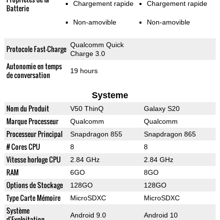
Chargement rapide
Chargement rapide
Batterie
Non-amovible
Non-amovible
Qualcomm Quick
Protocole Fast-Charge
Charge 3.0
Autonomie en temps
19 hours
de conversation
Systeme
Nom du Produit
V50 ThinQ
Galaxy S20
Marque Processeur
Qualcomm
Qualcomm
Processeur Principal
Snapdragon 855
Snapdragon 865
# Cores CPU
8
8
Vitesse horloge CPU
2.84 GHz
2.84 GHz
RAM
6GO
8GO
Options de Stockage
128GO
128GO
Type Carte Mémoire
MicroSDXC
MicroSDXC
Système
Android 9.0
Android 10
d'Exploitation