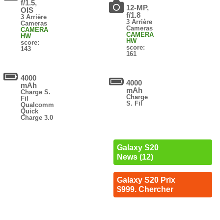
f/1.5,
12-MP,
OIS
f/1.8
3 Arrière
3 Arrière
Cameras
Cameras
CAMERA
CAMERA
HW
HW
score:
score:
143
161
4000
4000
mAh
mAh
Charge S.
Charge
Fil
S. Fil
Qualcomm
Quick
Charge 3.0
Galaxy S20
News (12)
Galaxy S20 Prix
$999. Chercher