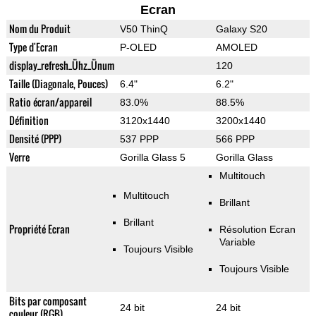
Ecran
Nom du Produit
V50 ThinQ
Galaxy S20
Type d'Ecran
P-OLED
AMOLED
display_refresh_Ühz_Ünum
120
Taille (Diagonale, Pouces)
6.4"
6.2"
Ratio écran/appareil
83.0%
88.5%
Définition
3120x1440
3200x1440
Densité (PPP)
537 PPP
566 PPP
Verre
Gorilla Glass 5
Gorilla Glass
Multitouch
Multitouch
Brillant
Brillant
Propriété Ecran
Résolution Ecran
Variable
Toujours Visible
Toujours Visible
Bits par composant
24 bit
24 bit
couleur (RGB)