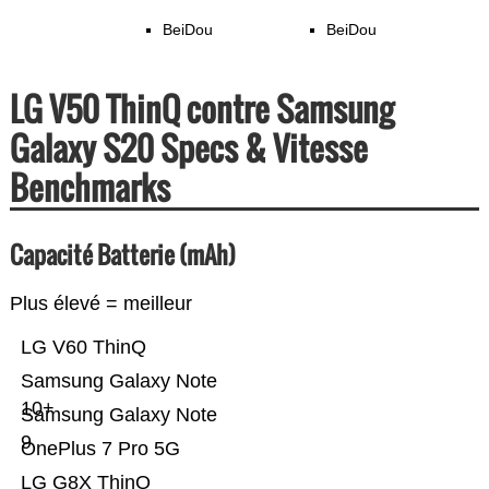
BeiDou
BeiDou
LG V50 ThinQ contre Samsung
Galaxy S20 Specs & Vitesse
Benchmarks
Capacité Batterie (mAh)
Plus élevé = meilleur
LG V60 ThinQ
Samsung Galaxy Note
10+
Samsung Galaxy Note
9
OnePlus 7 Pro 5G
LG G8X ThinQ