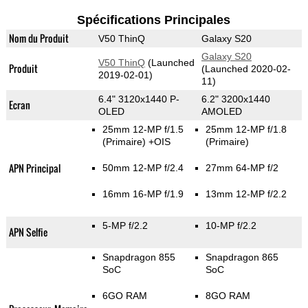
Spécifications Principales
Nom du Produit
V50 ThinQ
Galaxy S20
Galaxy S20
V50 ThinQ
(Launched
Produit
(Launched 2020-02-
2019-02-01)
11)
6.4" 3120x1440 P-
6.2" 3200x1440
Ecran
OLED
AMOLED
25mm 12-MP f/1.5
25mm 12-MP f/1.8
(Primaire)
+OIS
(Primaire)
APN Principal
50mm 12-MP f/2.4
27mm 64-MP f/2
16mm 16-MP f/1.9
13mm 12-MP f/2.2
5-MP f/2.2
10-MP f/2.2
APN Selfie
Snapdragon 855
Snapdragon 865
SoC
SoC
6GO RAM
8GO RAM