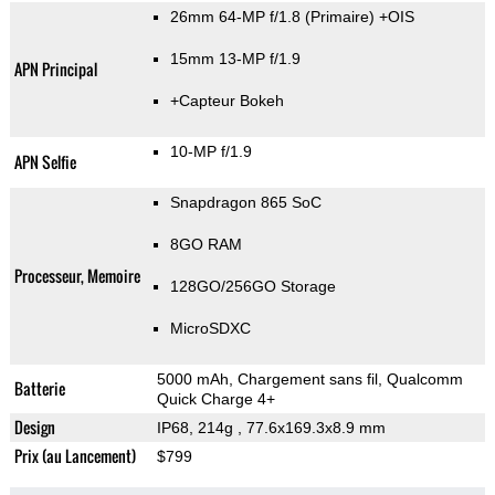
26mm 64-MP f/1.8
(Primaire)
+OIS
15mm 13-MP f/1.9
APN Principal
+Capteur Bokeh
10-MP f/1.9
APN Selfie
Snapdragon 865 SoC
8GO RAM
Processeur, Memoire
128GO/256GO Storage
MicroSDXC
5000 mAh, Chargement sans fil, Qualcomm
Batterie
Quick Charge 4+
Design
IP68, 214g
, 77.6x169.3x8.9 mm
Prix (au Lancement)
$799