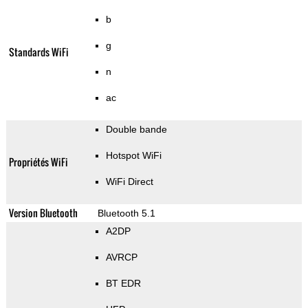
b
g
Standards WiFi
n
ac
Double bande
Hotspot WiFi
Propriétés WiFi
WiFi Direct
Version Bluetooth
Bluetooth 5.1
A2DP
AVRCP
BT EDR