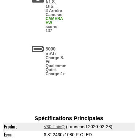
f/1.8,
OIS
3 Arrière
Cameras
CAMERA
HW
score:
137
5000
mAh
Charge S.
Fil
Qualcomm
Quick
Charge 4+
Spécifications Principales
Produit
V60 ThinQ
(Launched 2020-02-26)
Ecran
6.8" 2460x1080 P-OLED