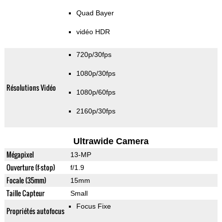
Quad Bayer
vidéo HDR
720p/30fps
1080p/30fps
Résolutions Vidéo
1080p/60fps
2160p/30fps
Ultrawide Camera
Mégapixel
13-MP
Ouverture (f-stop)
f/1.9
Focale (35mm)
15mm
Taille Capteur
Small
Focus Fixe
Propriétés autofocus