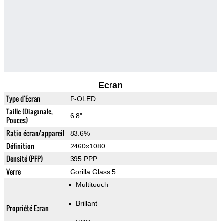
Ecran
Type d'Ecran
P-OLED
Taille (Diagonale,
6.8"
Pouces)
Ratio écran/appareil
83.6%
Définition
2460x1080
Densité (PPP)
395 PPP
Verre
Gorilla Glass 5
Multitouch
Brillant
Propriété Ecran