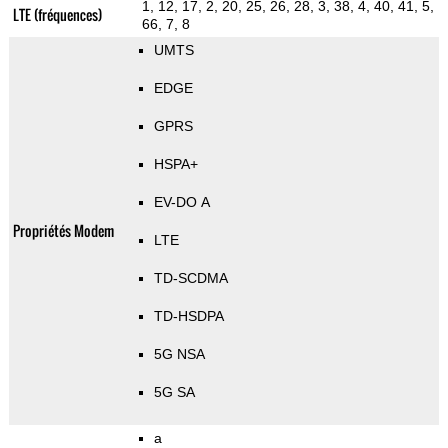
1, 12, 17, 2, 20, 25, 26, 28, 3, 38, 4, 40, 41, 5,
LTE (fréquences)
66, 7, 8
UMTS
EDGE
GPRS
HSPA+
EV-DO A
Propriétés Modem
LTE
TD-SCDMA
TD-HSDPA
5G NSA
5G SA
a