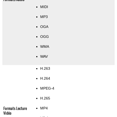
MIDI
MP3
OGA
OGG
WMA
WAV
H.263
H.264
MPEG-4
H.265
Formats Lecture
MP4
Vidéo