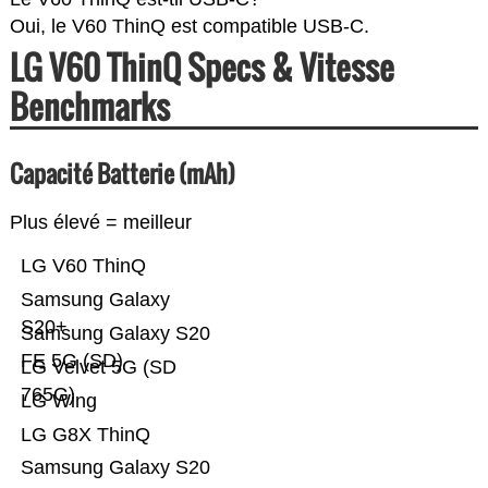
Oui, le V60 ThinQ est compatible USB-C.
LG V60 ThinQ Specs & Vitesse
Benchmarks
Capacité Batterie (mAh)
Plus élevé = meilleur
LG V60 ThinQ
Samsung Galaxy
S20+
Samsung Galaxy S20
FE 5G (SD)
LG Velvet 5G (SD
765G)
LG Wing
LG G8X ThinQ
Samsung Galaxy S20