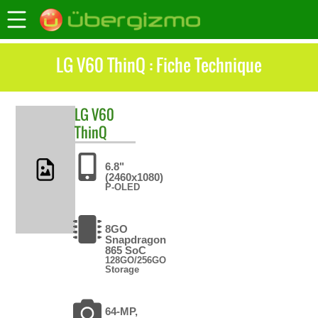
LG V60 ThinQ : Fiche Technique
LG
V60
ThinQ
6.8"
(2460x1080)
P-OLED
8GO
Snapdragon
865 SoC
128GO/256GO
Storage
64-MP,