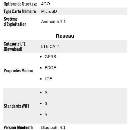
Options de Stockage
4GO
Type Carte Mémoire
MicroSD
Système
Android 5.1.1
d'Exploitation
Reseau
Categorie LTE
LTE CAT4
(Download)
GPRS
EDGE
Propriétés Modem
LTE
b
g
Standards WiFi
n
Version Bluetooth
Bluetooth 4.1