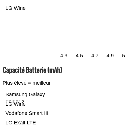
LG Wine
4.3
4.5
4.7
4.9
5.
Capacité Batterie (mAh)
Plus élevé = meilleur
Samsung Galaxy
Folder 2
LG Wine
Vodafone Smart III
LG Exalt LTE