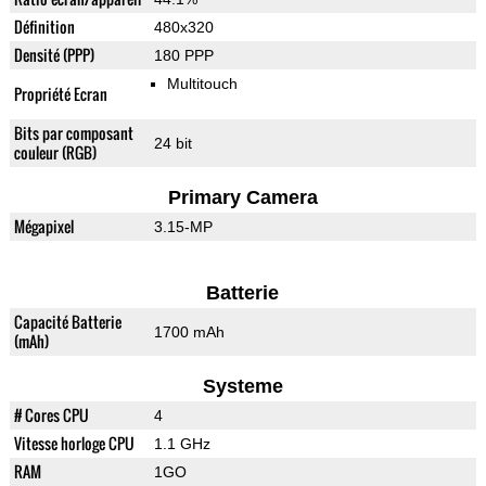
Définition
480x320
Densité (PPP)
180 PPP
Multitouch
Propriété Ecran
Bits par composant
24 bit
couleur (RGB)
Primary Camera
Mégapixel
3.15-MP
Batterie
Capacité Batterie
1700 mAh
(mAh)
Systeme
# Cores CPU
4
Vitesse horloge CPU
1.1 GHz
RAM
1GO