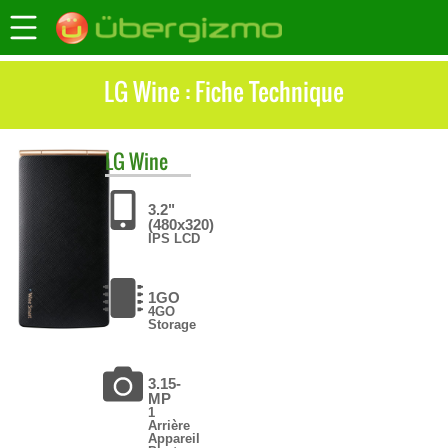
LG Wine : Fiche Technique
LG
Wine
3.2"
(480x320)
IPS LCD
1GO
4GO
Storage
3.15-
MP
1
Arrière
Appareil