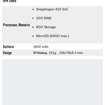
APN Selfie
Snapdragon 410 SoC
1GO RAM
Processeur, Memoire
8GO Storage
MicroSD (64GO max.)
Batterie
2820 mAh
Design
IP Rating
, 151g
, 156x78x8.3 mm