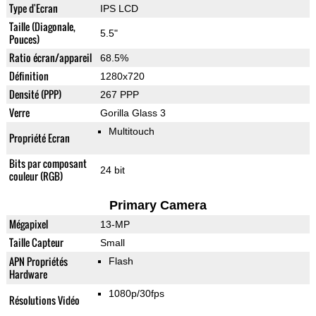
Type d'Ecran
IPS LCD
Taille (Diagonale,
5.5"
Pouces)
Ratio écran/appareil
68.5%
Définition
1280x720
Densité (PPP)
267 PPP
Verre
Gorilla Glass 3
Multitouch
Propriété Ecran
Bits par composant
24 bit
couleur (RGB)
Primary Camera
Mégapixel
13-MP
Taille Capteur
Small
APN Propriétés
Flash
Hardware
1080p/30fps
Résolutions Vidéo