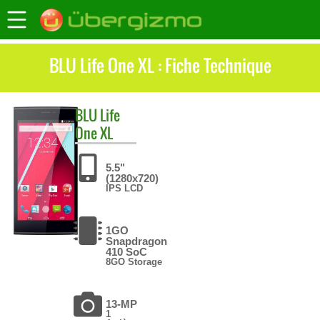
BLU Life One XL : Fiche Technique
BLU
Life
One XL
5.5"
(1280x720)
IPS LCD
1GO
Snapdragon
410 SoC
8GO Storage
13-MP
1