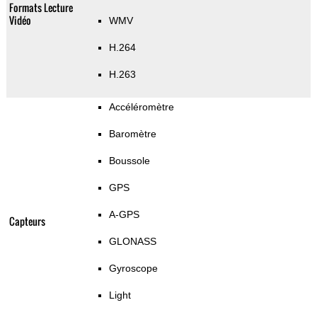
Formats Lecture
Vidéo
WMV
H.264
H.263
Accéléromètre
Baromètre
Boussole
GPS
A-GPS
Capteurs
GLONASS
Gyroscope
Light