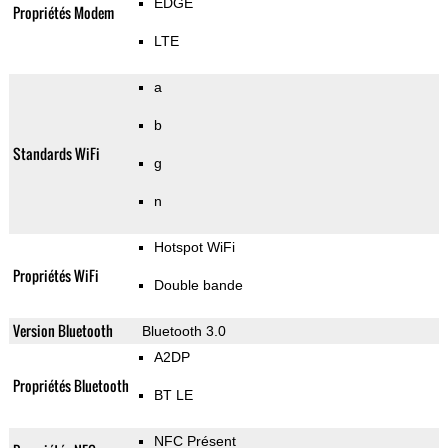
EDGE
Propriétés Modem
LTE
a
b
Standards WiFi
g
n
Hotspot WiFi
Propriétés WiFi
Double bande
Version Bluetooth
Bluetooth 3.0
A2DP
Propriétés Bluetooth
BT LE
NFC Présent