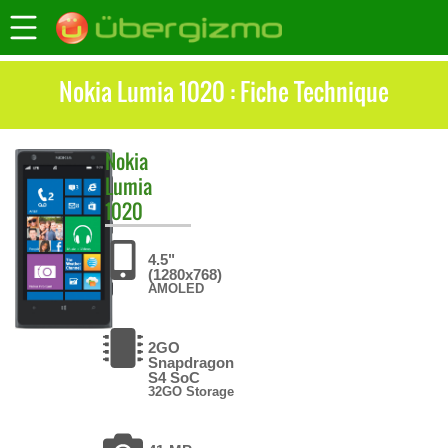
Nokia Lumia 1020 : Fiche Technique
Nokia
Lumia
1020
4.5"
(1280x768)
AMOLED
2GO
Snapdragon
S4 SoC
32GO Storage