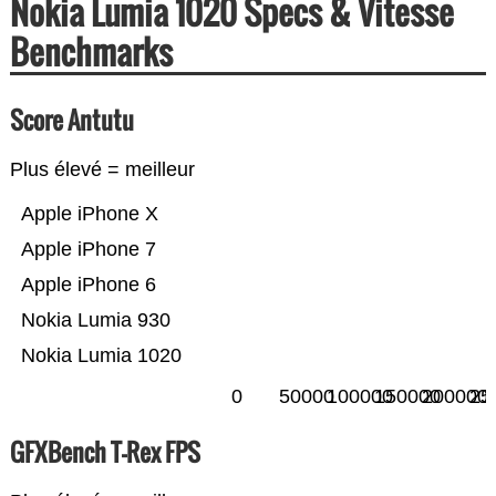
Nokia Lumia 1020 Specs & Vitesse
Benchmarks
Score Antutu
Plus élevé = meilleur
Apple iPhone X
Apple iPhone 7
Apple iPhone 6
Nokia Lumia 930
Nokia Lumia 1020
0
50000
100000
150000
200000
25
GFXBench T-Rex FPS