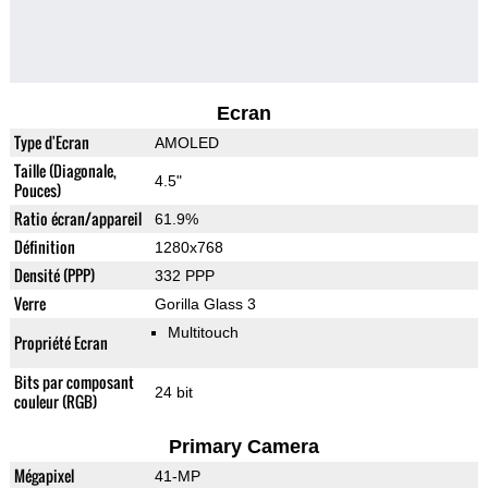
Ecran
Type d'Ecran
AMOLED
Taille (Diagonale,
4.5"
Pouces)
Ratio écran/appareil
61.9%
Définition
1280x768
Densité (PPP)
332 PPP
Verre
Gorilla Glass 3
Multitouch
Propriété Ecran
Bits par composant
24 bit
couleur (RGB)
Primary Camera
Mégapixel
41-MP