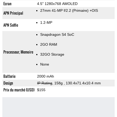
Ecran
4.5" 1280x768 AMOLED
27mm 41-MP f/2.2
(Primaire)
+OIS
APN Principal
1.2-MP
APN Selfie
Snapdragon S4 SoC
2GO RAM
Processeur, Memoire
32GO Storage
None
Batterie
2000 mAh
Design
IP Rating
, 158g
, 130.4x71.4x10.4 mm
Prix du marché (USD)
$155