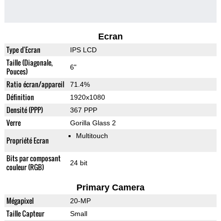
Ecran
Type d'Ecran
IPS LCD
Taille (Diagonale,
6"
Pouces)
Ratio écran/appareil
71.4%
Définition
1920x1080
Densité (PPP)
367 PPP
Verre
Gorilla Glass 2
Multitouch
Propriété Ecran
Bits par composant
24 bit
couleur (RGB)
Primary Camera
Mégapixel
20-MP
Taille Capteur
Small