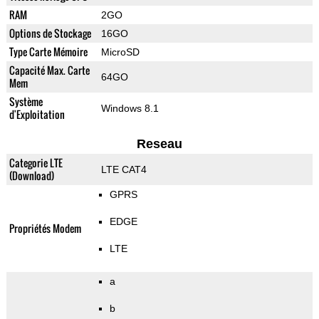
RAM
2GO
Options de Stockage
16GO
Type Carte Mémoire
MicroSD
Capacité Max. Carte
64GO
Mem
Système
Windows 8.1
d'Exploitation
Reseau
Categorie LTE
LTE CAT4
(Download)
GPRS
EDGE
Propriétés Modem
LTE
a
b