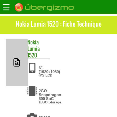
Nokia Lumia 1520 : Fiche Technique
Nokia
Lumia
1520
6"
(1920x1080)
IPS LCD
2GO
Snapdragon
800 SoC
16GO Storage