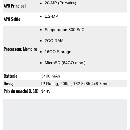
20-MP
(Primaire)
APN Principal
1.2-MP
APN Selfie
Snapdragon 800 SoC
2GO RAM
Processeur, Memoire
16GO Storage
MicroSD (64GO max.)
Batterie
3400 mAh
Design
IP Rating
, 209g
, 162.8x85.4x8.7 mm
Prix du marché (USD)
$449