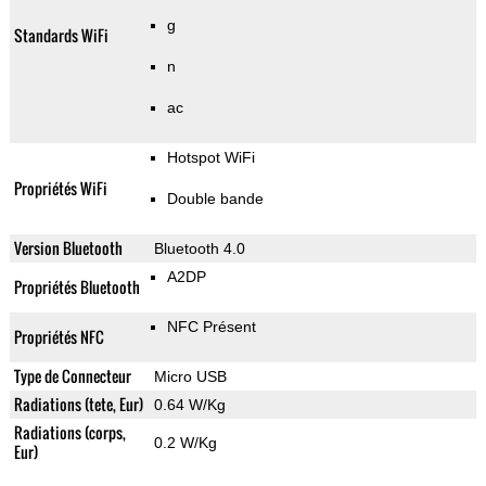
g
Standards WiFi
n
ac
Hotspot WiFi
Propriétés WiFi
Double bande
Version Bluetooth
Bluetooth 4.0
A2DP
Propriétés Bluetooth
NFC Présent
Propriétés NFC
Type de Connecteur
Micro USB
Radiations (tete, Eur)
0.64 W/Kg
Radiations (corps,
0.2 W/Kg
Eur)