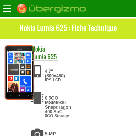
Nokia Lumia 625 : Fiche Technique
Nokia
Lumia 625
4.7"
(800x480)
IPS LCD
0.5GO
MSM8930
Snapdragon
400 SoC
8GO Storage
5-MP