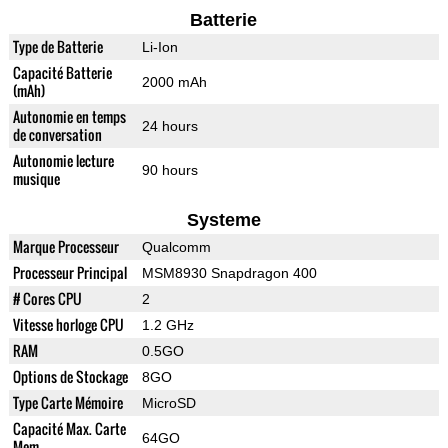
Batterie
Type de Batterie
Li-Ion
Capacité Batterie
2000 mAh
(mAh)
Autonomie en temps
24 hours
de conversation
Autonomie lecture
90 hours
musique
Systeme
Marque Processeur
Qualcomm
Processeur Principal
MSM8930 Snapdragon 400
# Cores CPU
2
Vitesse horloge CPU
1.2 GHz
RAM
0.5GO
Options de Stockage
8GO
Type Carte Mémoire
MicroSD
Capacité Max. Carte
64GO
Mem