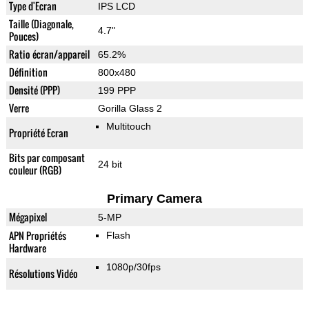
Type d'Ecran
IPS LCD
Taille (Diagonale,
4.7"
Pouces)
Ratio écran/appareil
65.2%
Définition
800x480
Densité (PPP)
199 PPP
Verre
Gorilla Glass 2
Multitouch
Propriété Ecran
Bits par composant
24 bit
couleur (RGB)
Primary Camera
Mégapixel
5-MP
APN Propriétés
Flash
Hardware
1080p/30fps
Résolutions Vidéo