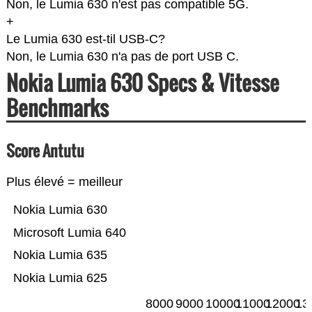
Non, le Lumia 630 n'est pas compatible 5G.
+
Le Lumia 630 est-til USB-C?
Non, le Lumia 630 n'a pas de port USB C.
Nokia Lumia 630 Specs & Vitesse
Benchmarks
Score Antutu
Plus élevé = meilleur
Nokia Lumia 630
Microsoft Lumia 640
Nokia Lumia 635
Nokia Lumia 625
8000
9000
10000
11000
12000
13