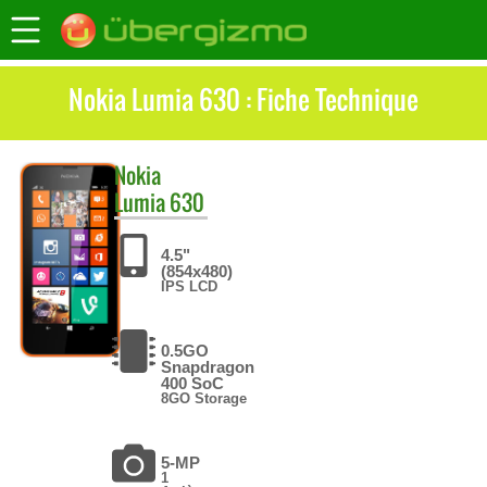
Nokia Lumia 630 : Fiche Technique
Nokia
Lumia 630
4.5"
(854x480)
IPS LCD
0.5GO
Snapdragon
400 SoC
8GO Storage
5-MP
1