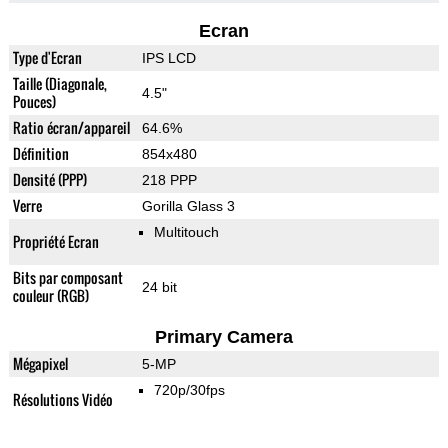
Ecran
Type d'Ecran
IPS LCD
Taille (Diagonale,
4.5"
Pouces)
Ratio écran/appareil
64.6%
Définition
854x480
Densité (PPP)
218 PPP
Verre
Gorilla Glass 3
Multitouch
Propriété Ecran
Bits par composant
24 bit
couleur (RGB)
Primary Camera
Mégapixel
5-MP
720p/30fps
Résolutions Vidéo