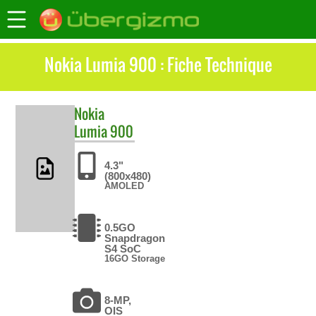
Nokia Lumia 900 : Fiche Technique
Nokia
Lumia 900
4.3"
(800x480)
AMOLED
0.5GO
Snapdragon
S4 SoC
16GO Storage
8-MP,
OIS