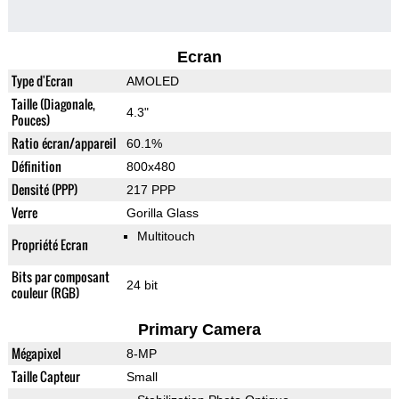
Ecran
Type d'Ecran
AMOLED
Taille (Diagonale,
4.3"
Pouces)
Ratio écran/appareil
60.1%
Définition
800x480
Densité (PPP)
217 PPP
Verre
Gorilla Glass
Multitouch
Propriété Ecran
Bits par composant
24 bit
couleur (RGB)
Primary Camera
Mégapixel
8-MP
Taille Capteur
Small