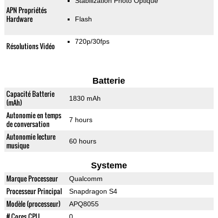
Stabilization Photo Optique
APN Propriétés
Hardware
Flash
720p/30fps
Résolutions Vidéo
Batterie
Capacité Batterie
1830 mAh
(mAh)
Autonomie en temps
7 hours
de conversation
Autonomie lecture
60 hours
musique
Systeme
Marque Processeur
Qualcomm
Processeur Principal
Snapdragon S4
Modèle (processeur)
APQ8055
# Cores CPU
0