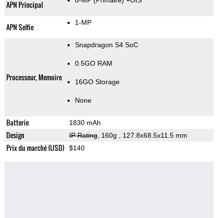
8-MP
(Primaire)
+OIS
APN Principal
1-MP
APN Selfie
Snapdragon S4 SoC
0.5GO RAM
Processeur, Memoire
16GO Storage
None
Batterie
1830 mAh
Design
IP Rating
, 160g
, 127.8x68.5x11.5 mm
Prix du marché (USD)
$140