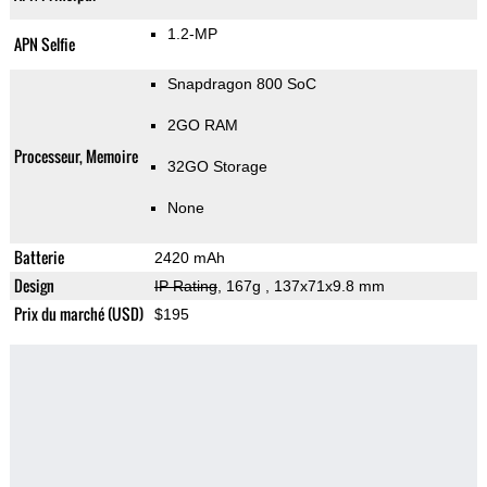
1.2-MP
APN Selfie
Snapdragon 800 SoC
2GO RAM
Processeur, Memoire
32GO Storage
None
Batterie
2420 mAh
Design
IP Rating
, 167g
, 137x71x9.8 mm
Prix du marché (USD)
$195