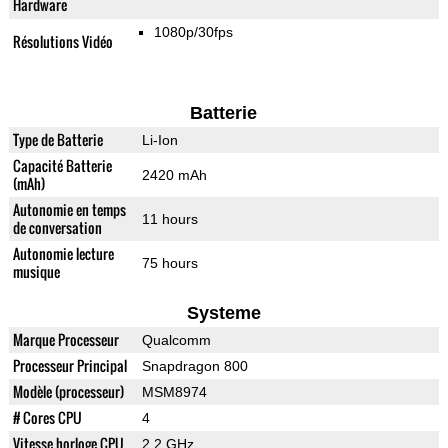
Hardware
1080p/30fps
Résolutions Vidéo
Batterie
Type de Batterie
Li-Ion
Capacité Batterie
2420 mAh
(mAh)
Autonomie en temps
11 hours
de conversation
Autonomie lecture
75 hours
musique
Systeme
Marque Processeur
Qualcomm
Processeur Principal
Snapdragon 800
Modèle (processeur)
MSM8974
# Cores CPU
4
Vitesse horloge CPU
2.2 GHz