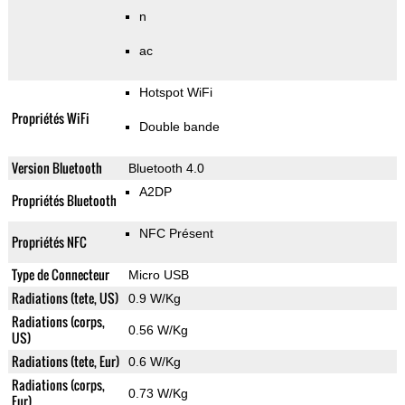
n
ac
Hotspot WiFi
Propriétés WiFi
Double bande
Version Bluetooth
Bluetooth 4.0
A2DP
Propriétés Bluetooth
NFC Présent
Propriétés NFC
Type de Connecteur
Micro USB
Radiations (tete, US)
0.9 W/Kg
Radiations (corps,
0.56 W/Kg
US)
Radiations (tete, Eur)
0.6 W/Kg
Radiations (corps,
0.73 W/Kg
Eur)