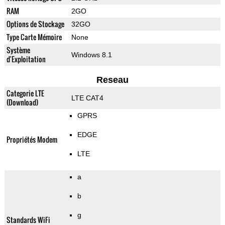
RAM
2GO
Options de Stockage
32GO
Type Carte Mémoire
None
Système
Windows 8.1
d'Exploitation
Reseau
Categorie LTE
LTE CAT4
(Download)
GPRS
EDGE
Propriétés Modem
LTE
a
b
g
Standards WiFi