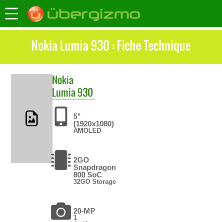
Nokia Lumia 930 : Fiche Technique
Nokia
Lumia 930
5"
(1920x1080)
AMOLED
2GO
Snapdragon
800 SoC
32GO Storage
20-MP
1