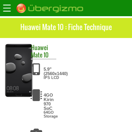
Huawei Mate 10 : Fiche Technique
Huawei
Mate 10
5.9"
(2560x1440)
IPS LCD
4GO
Kirin
970
SoC
64GO
Storage