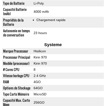
Type de Batterie
Li-Poly
Capacité Batterie
4000 mAh
(mAh)
Propriétés de la
Chargement rapide
Batterie
Autonomie en temps
23 hours
de conversation
Systeme
Marque Processeur
Hisilicon
Processeur Principal
Kirin 970
Modèle (processeur)
Kirin 970
# Cores CPU
8
Vitesse horloge CPU
2.4 GHz
RAM
4GO
Options de Stockage
64GO
Type Carte Mémoire
MicroSD
Capacité Max. Carte
256GO
Mem