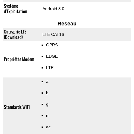
Système
Android 8.0
d'Exploitation
Reseau
Categorie LTE
LTE CAT16
(Download)
GPRS
EDGE
Propriétés Modem
LTE
a
b
g
Standards WiFi
n
ac