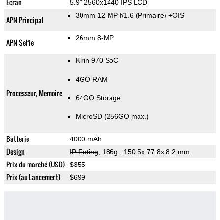
Ecran
5.9" 2560x1440 IPS LCD
30mm 12-MP f/1.6
(Primaire)
+OIS
APN Principal
26mm 8-MP
APN Selfie
Kirin 970 SoC
4GO RAM
Processeur, Memoire
64GO Storage
MicroSD (256GO max.)
Batterie
4000 mAh
Design
IP Rating
, 186g
, 150.5x 77.8x 8.2 mm
Prix du marché (USD)
$355
Prix (au Lancement)
$699