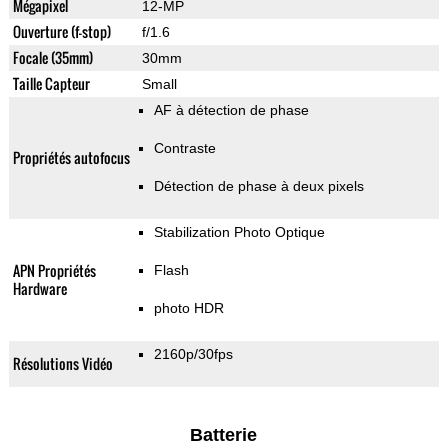
Mégapixel
12-MP
Ouverture (f-stop)
f/1.6
Focale (35mm)
30mm
Taille Capteur
Small
AF à détection de phase
Contraste
Propriétés autofocus
Détection de phase à deux pixels
Stabilization Photo Optique
APN Propriétés
Flash
Hardware
photo HDR
2160p/30fps
Résolutions Vidéo
Batterie