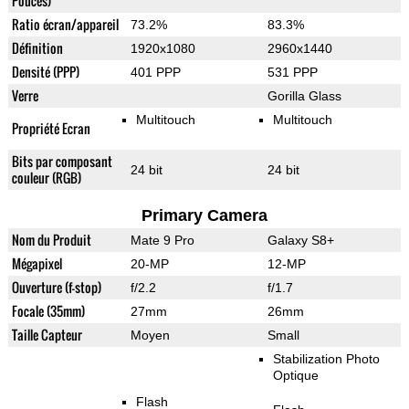
Pouces)
Ratio écran/appareil
73.2%
83.3%
Définition
1920x1080
2960x1440
Densité (PPP)
401 PPP
531 PPP
Verre
Gorilla Glass
Multitouch
Multitouch
Propriété Ecran
Bits par composant
24 bit
24 bit
couleur (RGB)
Primary Camera
Nom du Produit
Mate 9 Pro
Galaxy S8+
Mégapixel
20-MP
12-MP
Ouverture (f-stop)
f/2.2
f/1.7
Focale (35mm)
27mm
26mm
Taille Capteur
Moyen
Small
Stabilization Photo
Optique
Flash