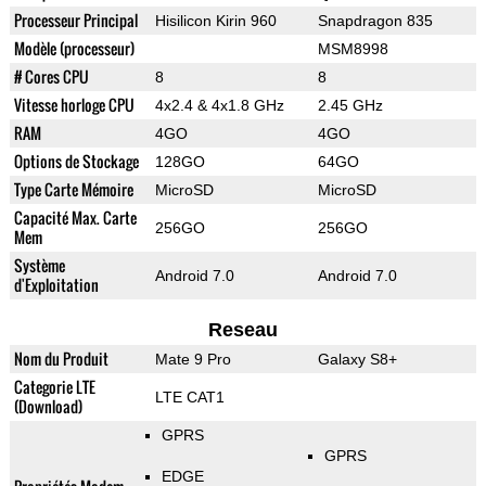
Processeur Principal
Hisilicon Kirin 960
Snapdragon 835
Modèle (processeur)
MSM8998
# Cores CPU
8
8
Vitesse horloge CPU
4x2.4 & 4x1.8 GHz
2.45 GHz
RAM
4GO
4GO
Options de Stockage
128GO
64GO
Type Carte Mémoire
MicroSD
MicroSD
Capacité Max. Carte
256GO
256GO
Mem
Système
Android 7.0
Android 7.0
d'Exploitation
Reseau
Nom du Produit
Mate 9 Pro
Galaxy S8+
Categorie LTE
LTE CAT1
(Download)
GPRS
GPRS
EDGE