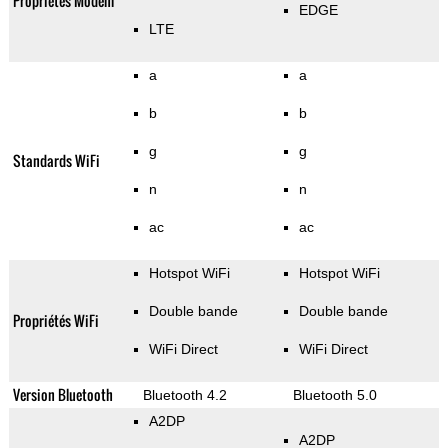
Propriétés Modem
EDGE
LTE
a
a
b
b
g
g
Standards WiFi
n
n
ac
ac
Hotspot WiFi
Hotspot WiFi
Double bande
Double bande
Propriétés WiFi
WiFi Direct
WiFi Direct
Version Bluetooth
Bluetooth 4.2
Bluetooth 5.0
A2DP
A2DP