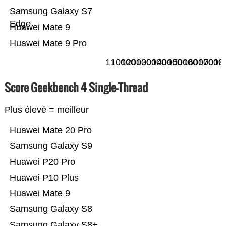
Samsung Galaxy S7
Edge
Huawei Mate 9
Huawei Mate 9 Pro
110000
120000
130000
140000
150000
160000
17000
18
Score Geekbench 4 Single-Thread
Plus élevé = meilleur
Huawei Mate 20 Pro
Samsung Galaxy S9
Huawei P20 Pro
Huawei P10 Plus
Huawei Mate 9
Samsung Galaxy S8
Samsung Galaxy S8+