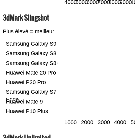
4000
5000
6000
7000
8000
9000
10
3dMark Slingshot
Plus élevé = meilleur
Samsung Galaxy S9
Samsung Galaxy S8
Samsung Galaxy S8+
Huawei Mate 20 Pro
Huawei P20 Pro
Samsung Galaxy S7
Edge
Huawei Mate 9
Huawei P10 Plus
1000
2000
3000
4000
50
3dMark Unlimited