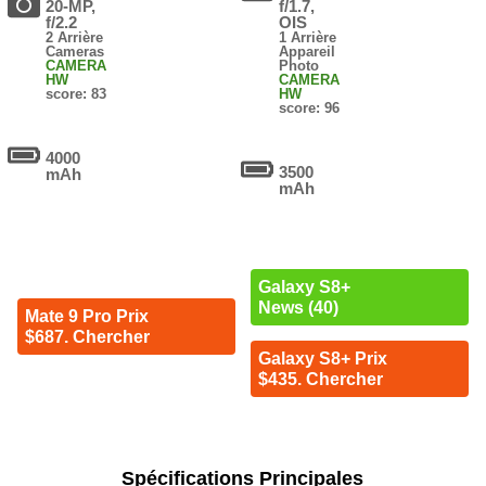
20-MP,
f/1.7,
f/2.2
OIS
2 Arrière
1 Arrière
Cameras
Appareil
CAMERA
Photo
HW
CAMERA
score: 83
HW
score: 96
4000
3500
mAh
mAh
Galaxy S8+
News (40)
Mate 9 Pro Prix
$687. Chercher
Galaxy S8+ Prix
$435. Chercher
Spécifications Principales