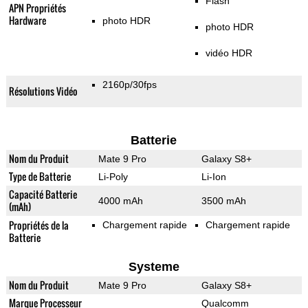
Flash
APN Propriétés
Hardware
photo HDR
photo HDR
vidéo HDR
2160p/30fps
Résolutions Vidéo
Batterie
Nom du Produit
Mate 9 Pro
Galaxy S8+
Type de Batterie
Li-Poly
Li-Ion
Capacité Batterie
4000 mAh
3500 mAh
(mAh)
Propriétés de la
Chargement rapide
Chargement rapide
Batterie
Systeme
Nom du Produit
Mate 9 Pro
Galaxy S8+
Marque Processeur
Qualcomm