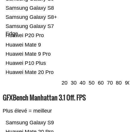
Samsung Galaxy S8
Samsung Galaxy S8+
Samsung Galaxy S7
Edge
Huawei P20 Pro
Huawei Mate 9
Huawei Mate 9 Pro
Huawei P10 Plus
Huawei Mate 20 Pro
20
30
40
50
60
70
80
90
GFXBench Manhattan 3.1 Off. FPS
Plus élevé = meilleur
Samsung Galaxy S9
Huawei Mate 20 Pro