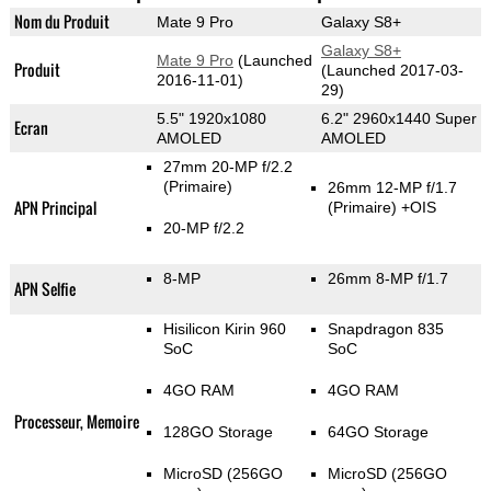
Nom du Produit
Mate 9 Pro
Galaxy S8+
Galaxy S8+
Mate 9 Pro
(Launched
Produit
(Launched 2017-03-
2016-11-01)
29)
5.5" 1920x1080
6.2" 2960x1440 Super
Ecran
AMOLED
AMOLED
27mm 20-MP f/2.2
(Primaire)
26mm 12-MP f/1.7
APN Principal
(Primaire)
+OIS
20-MP f/2.2
8-MP
26mm 8-MP f/1.7
APN Selfie
Hisilicon Kirin 960
Snapdragon 835
SoC
SoC
4GO RAM
4GO RAM
Processeur, Memoire
128GO Storage
64GO Storage
MicroSD (256GO
MicroSD (256GO