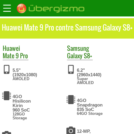
Huawei Mate 9 Pro contre Samsung Galaxy S8+
Huawei
Samsung
Mate 9 Pro
Galaxy S8+
5.5"
6.2"
(1920x1080)
(2960x1440)
AMOLED
Super
AMOLED
4GO
4GO
Hisilicon
Snapdragon
Kirin
835 SoC
960 SoC
64GO Storage
128GO
Storage
12-MP,