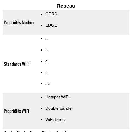
Reseau
GPRS
Propriétés Modem
EDGE
a
b
g
Standards WiFi
n
ac
Hotspot WiFi
Double bande
Propriétés WiFi
WiFi Direct