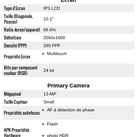
Ecran
Type d'Ecran
IPS LCD
Taille (Diagonale,
10.1"
Pouces)
Ratio écran/appareil
66.6%
Définition
2560x1600
Densité (PPP)
299 PPP
Multitouch
Propriété Ecran
Bits par composant
24 bit
couleur (RGB)
Primary Camera
Mégapixel
13-MP
Taille Capteur
Small
AF à détection de phase
Propriétés autofocus
Flash
APN Propriétés
Hardware
photo HDR