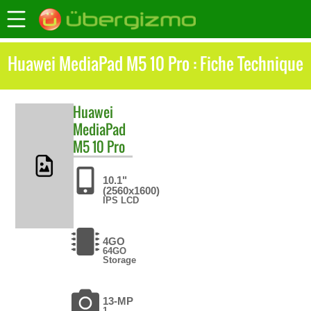
Huawei MediaPad M5 10 Pro : Fiche Technique
Huawei
MediaPad
M5 10 Pro
10.1"
(2560x1600)
IPS LCD
4GO
64GO
Storage
13-MP
1