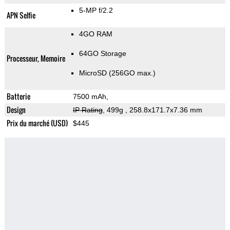
5-MP f/2.2
APN Selfie
4GO RAM
64GO Storage
Processeur, Memoire
MicroSD (256GO max.)
Batterie
7500 mAh,
Design
IP Rating
, 499g
, 258.8x171.7x7.36 mm
Prix du marché (USD)
$445