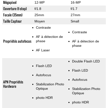
Mégapixel
12-MP
16-MP
Ouverture (f-stop)
f/1.8
f/1.7
Focale (35mm)
25mm
27mm
Taille Capteur
Moyen
Small
Contraste
Contraste
AF à détection de
Propriétés autofocus
phase
AF à détection de
phase
AF Laser
Double Flash LED
Flash LED
Flash LED
Autofocus
Autofocus
APN Propriétés
Stabilization Photo
Hardware
Optique
Stabilization Photo
Optique
photo HDR
photo HDR