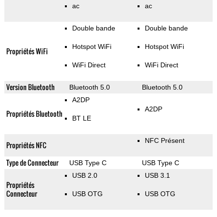
ac
ac
Double bande
Double bande
Hotspot WiFi
Hotspot WiFi
Propriétés WiFi
WiFi Direct
WiFi Direct
Version Bluetooth
Bluetooth 5.0
Bluetooth 5.0
A2DP
A2DP
Propriétés Bluetooth
BT LE
NFC Présent
Propriétés NFC
Type de Connecteur
USB Type C
USB Type C
USB 2.0
USB 3.1
Propriétés
Connecteur
USB OTG
USB OTG