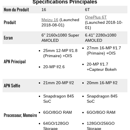
Spécifications Principales
Nom du Produit
16
6T
OnePlus 6T
Meizu 16
(Launched
Produit
(Launched 2018-10-
2018-08-01)
01)
6" 2160x1080 Super
6.41" 2280x1080
Ecran
AMOLED
AMOLED
27mm 16-MP f/1.7
25mm 12-MP f/1.8
(Primaire)
+OIS
(Primaire)
+OIS
APN Principal
20-MP f/1.7
20-MP f/2.6
+Capteur Bokeh
21mm 20-MP f/2
20mm 16-MP f/2
APN Selfie
Snapdragon 845
Snapdragon 845
SoC
SoC
6GO/8GO RAM
6GO/8GO RAM
Processeur, Memoire
64GO/128GO
128GO/256GO
Storage
Storage