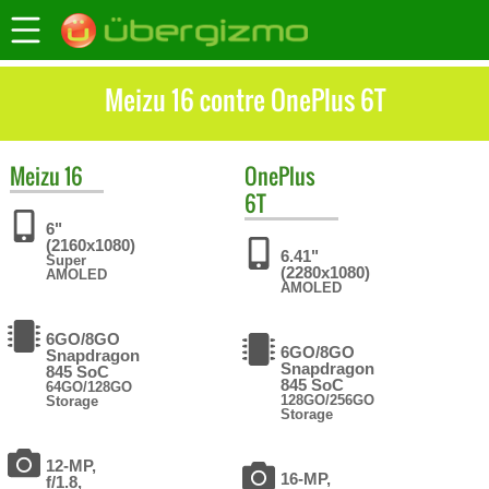
Meizu 16 contre OnePlus 6T
Meizu
16
OnePlus
6T
6"
(2160x1080)
6.41"
Super
(2280x1080)
AMOLED
AMOLED
6GO/8GO
6GO/8GO
Snapdragon
Snapdragon
845 SoC
845 SoC
64GO/128GO
128GO/256GO
Storage
Storage
12-MP,
16-MP,
f/1.8,