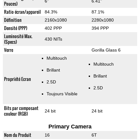
6"
6.41"
Pouces)
Ratio écran/appareil
84.3%
87.1%
Définition
2160x1080
2280x1080
Densité (PPP)
402 PPP
394 PPP
Luminosité Max.
430 NITs
(Specs)
Verre
Gorilla Glass 6
Multitouch
Multitouch
Brillant
Brillant
Propriété Ecran
2.5D
2.5D
Toujours Visible
Bits par composant
24 bit
24 bit
couleur (RGB)
Primary Camera
Nom du Produit
16
6T