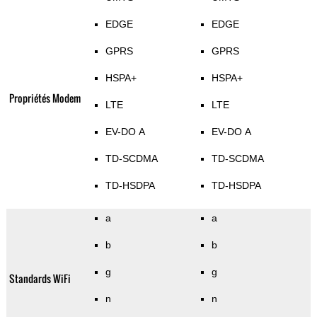
EDGE
EDGE
GPRS
GPRS
HSPA+
HSPA+
Propriétés Modem
LTE
LTE
EV-DO A
EV-DO A
TD-SCDMA
TD-SCDMA
TD-HSDPA
TD-HSDPA
a
a
b
b
g
g
Standards WiFi
n
n