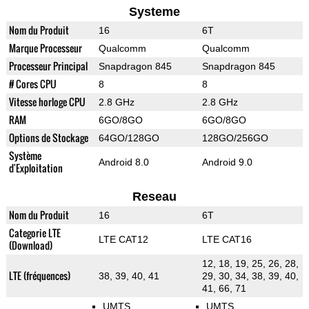
Systeme
Nom du Produit
16
6T
Marque Processeur
Qualcomm
Qualcomm
Processeur Principal
Snapdragon 845
Snapdragon 845
# Cores CPU
8
8
Vitesse horloge CPU
2.8 GHz
2.8 GHz
RAM
6GO/8GO
6GO/8GO
Options de Stockage
64GO/128GO
128GO/256GO
Système
Android 8.0
Android 9.0
d'Exploitation
Reseau
Nom du Produit
16
6T
Categorie LTE
LTE CAT12
LTE CAT16
(Download)
12, 18, 19, 25, 26, 28,
LTE (fréquences)
38, 39, 40, 41
29, 30, 34, 38, 39, 40,
41, 66, 71
UMTS
UMTS