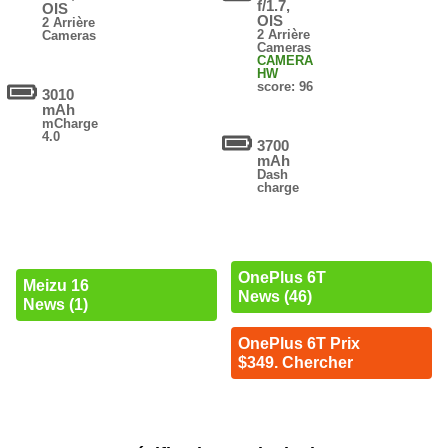
f/1.7,
OIS
OIS
2 Arrière
2 Arrière
Cameras
Cameras
CAMERA
HW
score: 96
3010
mAh
mCharge
4.0
3700
mAh
Dash
charge
OnePlus 6T
Meizu 16
News (46)
News (1)
OnePlus 6T Prix
$349. Chercher