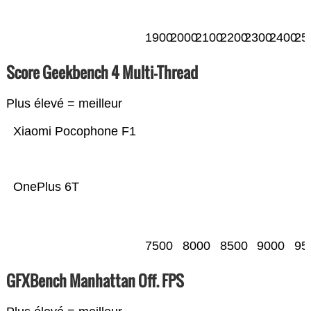
1900
2000
2100
2200
2300
2400
25
Score Geekbench 4 Multi-Thread
Plus élevé = meilleur
Xiaomi Pocophone F1
OnePlus 6T
7500
8000
8500
9000
95
GFXBench Manhattan Off. FPS