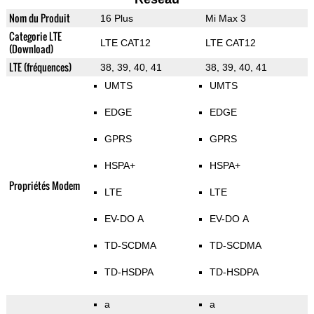
Nom du Produit
16 Plus
Mi Max 3
Categorie LTE
LTE CAT12
LTE CAT12
(Download)
LTE (fréquences)
38, 39, 40, 41
38, 39, 40, 41
UMTS
UMTS
EDGE
EDGE
GPRS
GPRS
HSPA+
HSPA+
Propriétés Modem
LTE
LTE
EV-DO A
EV-DO A
TD-SCDMA
TD-SCDMA
TD-HSDPA
TD-HSDPA
a
a