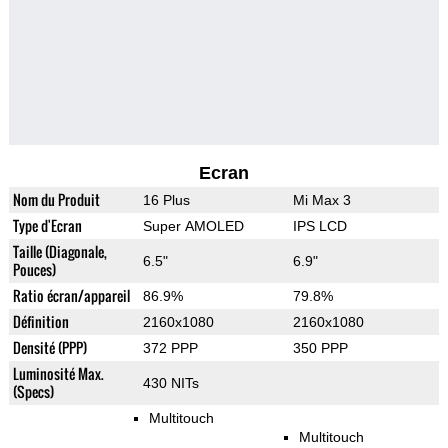
Ecran
Nom du Produit
16 Plus
Mi Max 3
Type d'Ecran
Super AMOLED
IPS LCD
Taille (Diagonale,
6.5"
6.9"
Pouces)
Ratio écran/appareil
86.9%
79.8%
Définition
2160x1080
2160x1080
Densité (PPP)
372 PPP
350 PPP
Luminosité Max.
430 NITs
(Specs)
Multitouch
Multitouch