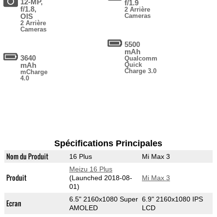
12-MP,
f/1.9
f/1.8,
2 Arrière
OIS
Cameras
2 Arrière
Cameras
5500
mAh
3640
Qualcomm
mAh
Quick
Charge 3.0
mCharge
4.0
Spécifications Principales
Nom du Produit
16 Plus
Mi Max 3
Meizu 16 Plus
Produit
(Launched 2018-08-
Mi Max 3
01)
6.5" 2160x1080 Super
6.9" 2160x1080 IPS
Ecran
AMOLED
LCD