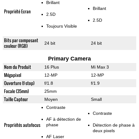
Brillant
Brillant
Propriété Ecran
2.5D
2.5D
Toujours Visible
Bits par composant
24 bit
24 bit
couleur (RGB)
Primary Camera
Nom du Produit
16 Plus
Mi Max 3
Mégapixel
12-MP
12-MP
Ouverture (f-stop)
f/1.8
f/1.9
Focale (35mm)
25mm
Taille Capteur
Moyen
Small
Contraste
Contraste
AF à détection de
Propriétés autofocus
phase
Détection de phase à
deux pixels
AF Laser