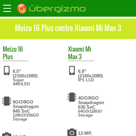
Meizu 16 Plus contre Xiaomi Mi Max 3
Meizu
16
Xiaomi
Mi
Plus
Max 3
6.5"
6.9"
(2160x1080)
(2160x1080)
Super
IPS LCD
AMOLED
4GO/6GO
6GO/8GO
Snapdragon
Snapdragon
636 SoC
845 SoC
64GO/128GO
128GO/256GO
Storage
Storage
12-MP,