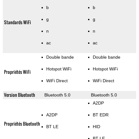
b
b
g
g
Standards WiFi
n
n
ac
ac
Double bande
Double bande
Hotspot WiFi
Hotspot WiFi
Propriétés WiFi
WiFi Direct
WiFi Direct
Version Bluetooth
Bluetooth 5.0
Bluetooth 5.0
A2DP
A2DP
BT EDR
Propriétés Bluetooth
BT LE
HID
BT LE