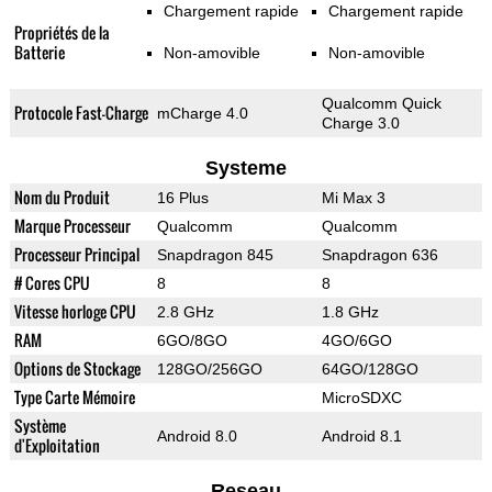
Chargement rapide
Chargement rapide
Propriétés de la
Batterie
Non-amovible
Non-amovible
Qualcomm Quick
Protocole Fast-Charge
mCharge 4.0
Charge 3.0
Systeme
Nom du Produit
16 Plus
Mi Max 3
Marque Processeur
Qualcomm
Qualcomm
Processeur Principal
Snapdragon 845
Snapdragon 636
# Cores CPU
8
8
Vitesse horloge CPU
2.8 GHz
1.8 GHz
RAM
6GO/8GO
4GO/6GO
Options de Stockage
128GO/256GO
64GO/128GO
Type Carte Mémoire
MicroSDXC
Système
Android 8.0
Android 8.1
d'Exploitation
Reseau