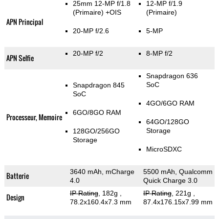
25mm 12-MP f/1.8
12-MP f/1.9
(Primaire)
+OIS
(Primaire)
APN Principal
20-MP f/2.6
5-MP
20-MP f/2
8-MP f/2
APN Selfie
Snapdragon 636
SoC
Snapdragon 845
SoC
4GO/6GO RAM
6GO/8GO RAM
Processeur, Memoire
64GO/128GO
Storage
128GO/256GO
Storage
MicroSDXC
3640 mAh, mCharge
5500 mAh, Qualcomm
Batterie
4.0
Quick Charge 3.0
IP Rating
, 182g
,
IP Rating
, 221g
,
Design
78.2x160.4x7.3 mm
87.4x176.15x7.99 mm