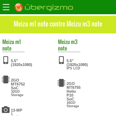
Meizu m1 note contre Meizu m3 note
Meizu
m1
Meizu
m3
note
note
5.5"
5.5"
(1920x1080)
(1920x1080)
IPS LCD
2GO
2GO
MT6752
MT6755
SoC
Helio
32GO
Storage
P10
SoC
16GO
Storage
13-MP
1