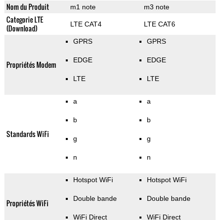
Nom du Produit
m1 note
m3 note
Categorie LTE
LTE CAT4
LTE CAT6
(Download)
GPRS
GPRS
EDGE
EDGE
Propriétés Modem
LTE
LTE
a
a
b
b
Standards WiFi
g
g
n
n
Hotspot WiFi
Hotspot WiFi
Double bande
Double bande
Propriétés WiFi
WiFi Direct
WiFi Direct