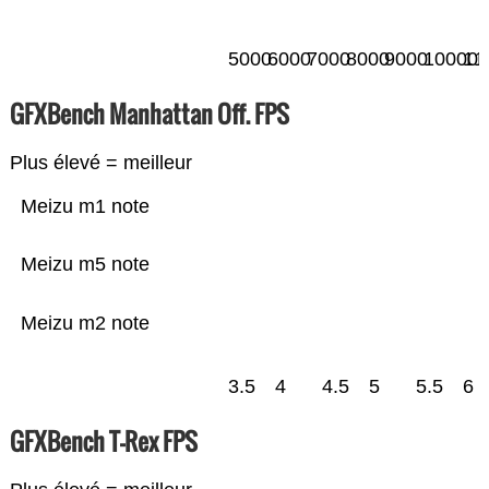
5000
6000
7000
8000
9000
10000
11
GFXBench Manhattan Off. FPS
Plus élevé = meilleur
Meizu m1 note
Meizu m5 note
Meizu m2 note
3.5
4
4.5
5
5.5
6
GFXBench T-Rex FPS