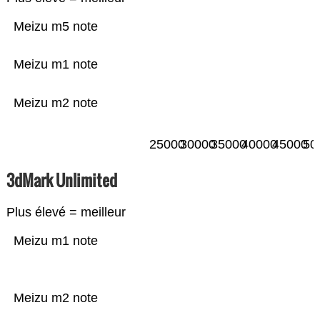
Meizu m5 note
Meizu m1 note
Meizu m2 note
25000
30000
35000
40000
45000
50
3dMark Unlimited
Plus élevé = meilleur
Meizu m1 note
Meizu m2 note