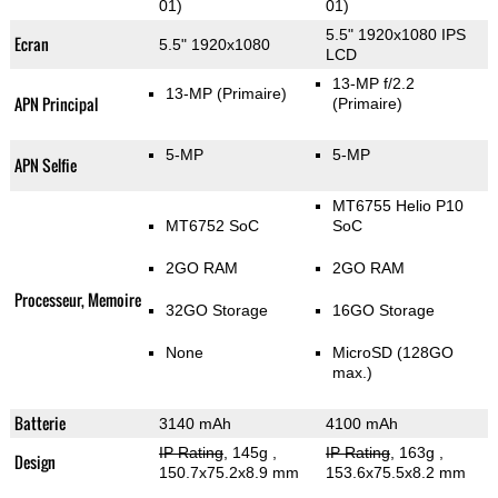
01)
01)
5.5" 1920x1080 IPS
Ecran
5.5" 1920x1080
LCD
13-MP f/2.2
13-MP
(Primaire)
APN Principal
(Primaire)
5-MP
5-MP
APN Selfie
MT6755 Helio P10
MT6752 SoC
SoC
2GO RAM
2GO RAM
Processeur, Memoire
32GO Storage
16GO Storage
None
MicroSD (128GO
max.)
Batterie
3140 mAh
4100 mAh
IP Rating
, 145g
,
IP Rating
, 163g
,
Design
150.7x75.2x8.9 mm
153.6x75.5x8.2 mm