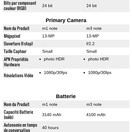
Bits par composant
24 bit
24 bit
couleur (RGB)
Primary Camera
Nom du Produit
m1 note
m3 note
Mégapixel
13-MP
13-MP
Ouverture (f-stop)
f/2.2
Taille Capteur
Small
Small
APN Propriétés
photo HDR
photo HDR
Hardware
1080p/30fps
1080p/30fps
Résolutions Vidéo
Batterie
Nom du Produit
m1 note
m3 note
Capacité Batterie
3140 mAh
4100 mAh
(mAh)
Autonomie en temps
40 hours
de conversation