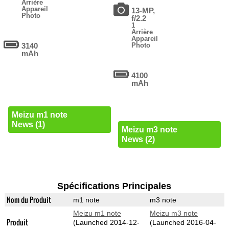
Arrière
Appareil
13-MP,
Photo
f/2.2
1
Arrière
Appareil
3140
Photo
mAh
4100
mAh
Meizu m1 note
News (1)
Meizu m3 note
News (2)
Spécifications Principales
Nom du Produit
m1 note
m3 note
Meizu m1 note
Meizu m3 note
Produit
(Launched 2014-12-
(Launched 2016-04-