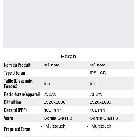
Ecran
Nom du Produit
m1 note
m3 note
Type d'Ecran
IPS LCD
Taille (Diagonale,
5.5"
5.5"
Pouces)
Ratio écran/appareil
73.6%
71.9%
Définition
1920x1080
1920x1080
Densité (PPP)
401 PPP
401 PPP
Verre
Gorilla Glass 3
Gorilla Glass 3
Multitouch
Multitouch
Propriété Ecran