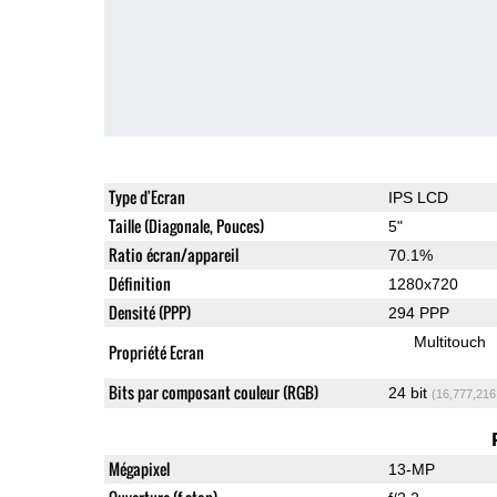
Type d'Ecran
IPS LCD
Taille (Diagonale, Pouces)
5"
Ratio écran/appareil
70.1%
Définition
1280x720
Densité (PPP)
294 PPP
Multitouch
Propriété Ecran
Bits par composant couleur (RGB)
24 bit
(16,777,216
Mégapixel
13-MP