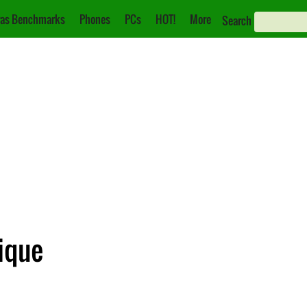
as Benchmarks
Phones
PCs
HOT!
More
Search
ique