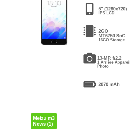
5" (1280x720)
IPS LCD
2GO
MT6750 SoC
16GO Storage
13-MP, f/2.2
1 Arrière Appareil
Photo
2870 mAh
Meizu m3
News (1)