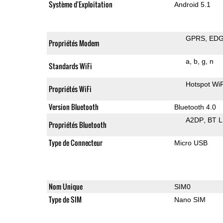
Système d'Exploitation
Android 5.1
GPRS
ED
Propriétés Modem
a
b
g
n
Standards WiFi
Hotspot WiF
Propriétés WiFi
Version Bluetooth
Bluetooth 4.0
A2DP
BT 
Propriétés Bluetooth
Type de Connecteur
Micro USB
Nom Unique
SIM0
Type de SIM
Nano SIM