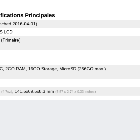
fications Principales
nched 2016-04-01)
PS LCD
2
(Primaire)
oC
2GO RAM
16GO Storage
MicroSD (256GO max.)
g
, 141.5x69.5x8.3 mm
(4.7oz)
(5.57 x 2.74 x 0.33 inches)