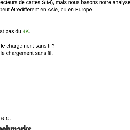
lecteurs de cartes SIM), mais nous basons notre analys
eut êtredifferent en Asie, ou en Europe.
est pas du
4K
.
le chargement sans fil?
le chargement sans fil.
SB-C.
enchmarks