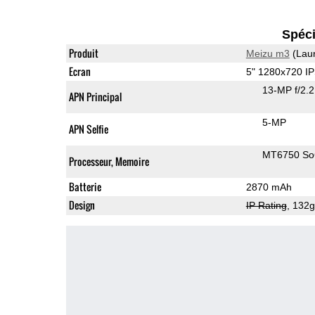
Spéci
Produit
Meizu m3
(Lau
Ecran
5" 1280x720 I
13-MP f/2.
APN Principal
5-MP
APN Selfie
MT6750 S
Processeur, Memoire
Batterie
2870 mAh
Design
IP Rating
, 132