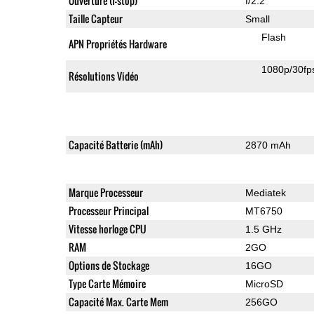
Ouverture (f-stop)
f/2.2
Taille Capteur
Small
Flash
APN Propriétés Hardware
1080p/30fp
Résolutions Vidéo
Capacité Batterie (mAh)
2870 mAh
Marque Processeur
Mediatek
Processeur Principal
MT6750
Vitesse horloge CPU
1.5 GHz
RAM
2GO
Options de Stockage
16GO
Type Carte Mémoire
MicroSD
Capacité Max. Carte Mem
256GO