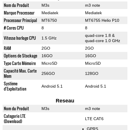
Nom du Produit
M3s
m3 note
Marque Processeur
Mediatek
Mediatek
Processeur Principal
MT6750
MT6755 Helio P10
# Cores CPU
8
8
quad-core 1.8 &
Vitesse horloge CPU
1.5 GHz
quad-core 1.0 GHz
RAM
2GO
2GO
Options de Stockage
16GO
16GO
Type Carte Mémoire
MicroSD
MicroSD
Capacité Max. Carte
256GO
128GO
Mem
Système
Android 5.1
Android 5.1
d'Exploitation
Reseau
Nom du Produit
M3s
m3 note
Categorie LTE
LTE CAT6
(Download)
GPRS