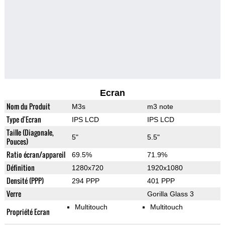
Ecran
Nom du Produit
M3s
m3 note
Type d'Ecran
IPS LCD
IPS LCD
Taille (Diagonale,
5"
5.5"
Pouces)
Ratio écran/appareil
69.5%
71.9%
Définition
1280x720
1920x1080
Densité (PPP)
294 PPP
401 PPP
Verre
Gorilla Glass 3
Multitouch
Multitouch
Propriété Ecran