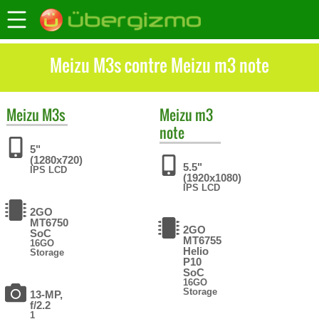
Meizu M3s contre Meizu m3 note
Meizu
M3s
Meizu
m3
note
5"
(1280x720)
5.5"
IPS LCD
(1920x1080)
IPS LCD
2GO
MT6750
2GO
SoC
MT6755
16GO
Helio
Storage
P10
SoC
16GO
Storage
13-MP,
f/2.2
1