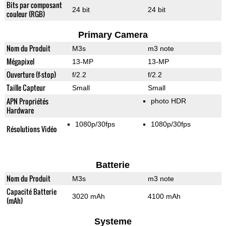
Bits par composant
24 bit
24 bit
couleur (RGB)
Primary Camera
Nom du Produit
M3s
m3 note
Mégapixel
13-MP
13-MP
Ouverture (f-stop)
f/2.2
f/2.2
Taille Capteur
Small
Small
APN Propriétés
photo HDR
Hardware
1080p/30fps
1080p/30fps
Résolutions Vidéo
Batterie
Nom du Produit
M3s
m3 note
Capacité Batterie
3020 mAh
4100 mAh
(mAh)
Systeme