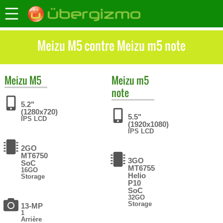
Meizu M5 contre Meizu m5 note
Meizu
M5
Meizu
m5
note
5.2"
(1280x720)
5.5"
IPS LCD
(1920x1080)
IPS LCD
2GO
MT6750
3GO
SoC
MT6755
16GO
Helio
Storage
P10
SoC
32GO
Storage
13-MP
1
Arrière