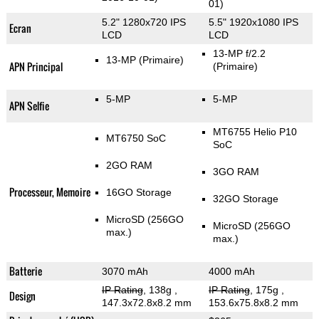
01)
5.2" 1280x720 IPS
5.5" 1920x1080 IPS
Ecran
LCD
LCD
13-MP f/2.2
13-MP
(Primaire)
APN Principal
(Primaire)
5-MP
5-MP
APN Selfie
MT6755 Helio P10
MT6750 SoC
SoC
2GO RAM
3GO RAM
Processeur, Memoire
16GO Storage
32GO Storage
MicroSD (256GO
MicroSD (256GO
max.)
max.)
Batterie
3070 mAh
4000 mAh
IP Rating
, 138g
,
IP Rating
, 175g
,
Design
147.3x72.8x8.2 mm
153.6x75.8x8.2 mm