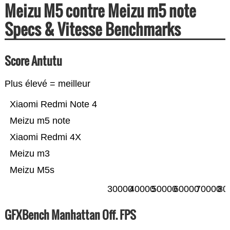
Meizu M5 contre Meizu m5 note
Specs & Vitesse Benchmarks
Score Antutu
Plus élevé = meilleur
Xiaomi Redmi Note 4
Meizu m5 note
Xiaomi Redmi 4X
Meizu m3
Meizu M5s
30000
40000
50000
60000
70000
80
GFXBench Manhattan Off. FPS