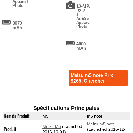
Appareil
Photo
13-MP,
f/2.2
1
Arrière
Appareil
3070
Photo
mAh
4000
mAh
Meizu m5 note Prix
$265. Chercher
Spécifications Principales
Nom du Produit
M5
m5 note
Meizu m5 note
Meizu M5
(Launched
Produit
(Launched 2016-12-
2016-10-01)