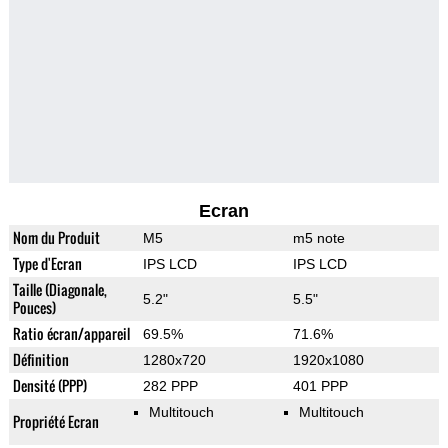
Ecran
Nom du Produit
M5
m5 note
Type d'Ecran
IPS LCD
IPS LCD
Taille (Diagonale,
5.2"
5.5"
Pouces)
Ratio écran/appareil
69.5%
71.6%
Définition
1280x720
1920x1080
Densité (PPP)
282 PPP
401 PPP
Multitouch
Multitouch
Propriété Ecran