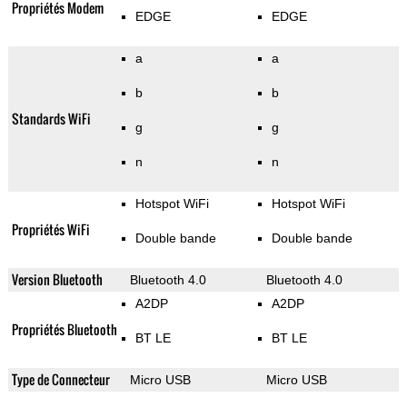
Propriétés Modem
EDGE
EDGE
a
a
b
b
Standards WiFi
g
g
n
n
Hotspot WiFi
Hotspot WiFi
Propriétés WiFi
Double bande
Double bande
Version Bluetooth
Bluetooth 4.0
Bluetooth 4.0
A2DP
A2DP
Propriétés Bluetooth
BT LE
BT LE
Type de Connecteur
Micro USB
Micro USB