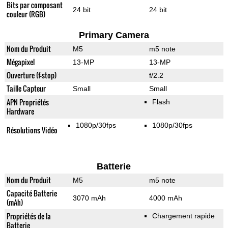
Bits par composant
24 bit
24 bit
couleur (RGB)
Primary Camera
Nom du Produit
M5
m5 note
Mégapixel
13-MP
13-MP
Ouverture (f-stop)
f/2.2
Taille Capteur
Small
Small
APN Propriétés
Flash
Hardware
1080p/30fps
1080p/30fps
Résolutions Vidéo
Batterie
Nom du Produit
M5
m5 note
Capacité Batterie
3070 mAh
4000 mAh
(mAh)
Propriétés de la
Chargement rapide
Batterie