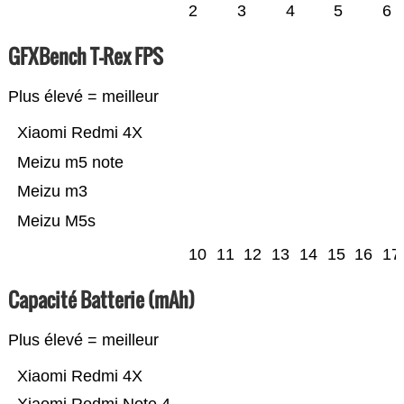
2
3
4
5
6
GFXBench T-Rex FPS
Plus élevé = meilleur
Xiaomi Redmi 4X
Meizu m5 note
Meizu m3
Meizu M5s
10
11
12
13
14
15
16
17
Capacité Batterie (mAh)
Plus élevé = meilleur
Xiaomi Redmi 4X