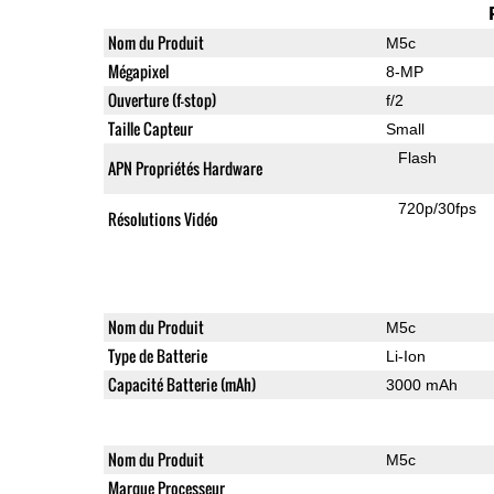
Nom du Produit
M5c
Mégapixel
8-MP
Ouverture (f-stop)
f/2
Taille Capteur
Small
Flash
APN Propriétés Hardware
720p/30fps
Résolutions Vidéo
Nom du Produit
M5c
Type de Batterie
Li-Ion
Capacité Batterie (mAh)
3000 mAh
Nom du Produit
M5c
Marque Processeur