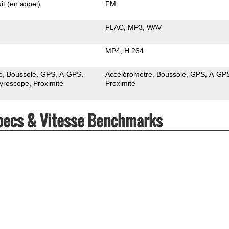
it (en appel)
FM
FLAC
MP3
WAV
MP4
H.264
e
Boussole
GPS
A-GPS
Accéléromètre
Boussole
GPS
A-GP
yroscope
Proximité
Proximité
pecs & Vitesse Benchmarks