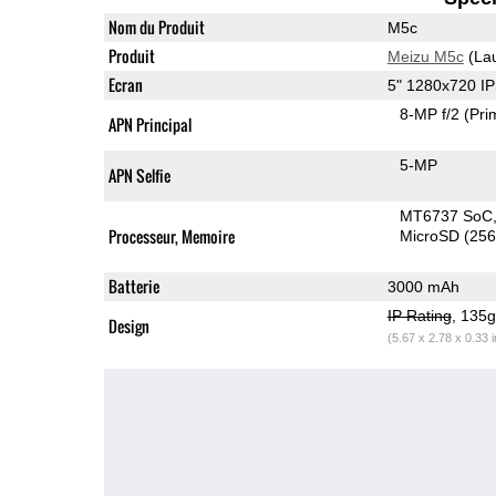
Nom du Produit
M5c
Produit
Meizu M5c
(La
Ecran
5" 1280x720 I
8-MP f/2
(Pri
APN Principal
5-MP
APN Selfie
MT6737 SoC
Processeur, Memoire
MicroSD (25
Batterie
3000 mAh
IP Rating
, 135
Design
(5.67 x 2.78 x 0.33 