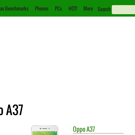
as Benchmarks
Phones
PCs
HOT!
More
Search
o A37
Oppo
A37