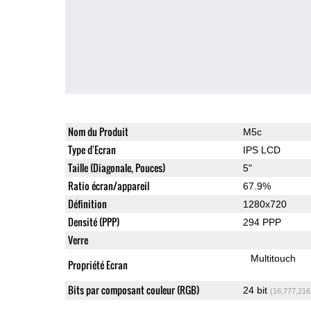
Nom du Produit
M5c
Type d'Ecran
IPS LCD
Taille (Diagonale, Pouces)
5"
Ratio écran/appareil
67.9%
Définition
1280x720
Densité (PPP)
294 PPP
Verre
Multitouch
Propriété Ecran
Bits par composant couleur (RGB)
24 bit
(16,777,216