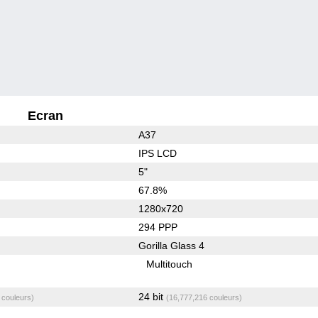
Ecran
A37
IPS LCD
5"
67.8%
1280x720
294 PPP
Gorilla Glass 4
Multitouch
24 bit
 couleurs)
(16,777,216 couleurs)