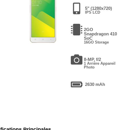
5" (1280x720)
IPS LCD
2GO
Snapdragon 410
SoC
16GO Storage
8-MP, f/2
1 Arrière Appareil
Photo
2630 mAh
fications Principales