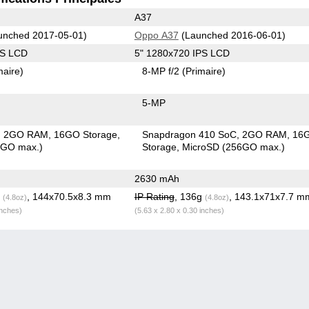
A37
unched 2017-05-01)
Oppo A37
(Launched 2016-06-01)
PS LCD
5" 1280x720 IPS LCD
maire)
8-MP f/2
(Primaire)
5-MP
2GO RAM
16GO Storage
Snapdragon 410 SoC
2GO RAM
16
6GO max.)
Storage
MicroSD (256GO max.)
2630 mAh
g
, 144x70.5x8.3 mm
IP Rating
, 136g
, 143.1x71x7.7 m
(4.8oz)
(4.8oz)
inches)
(5.63 x 2.80 x 0.30 inches)