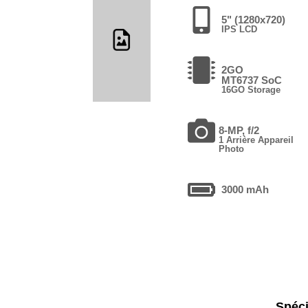
5" (1280x720)
IPS LCD
2GO
MT6737 SoC
16GO Storage
8-MP, f/2
1 Arrière Appareil
Photo
3000 mAh
Spéci