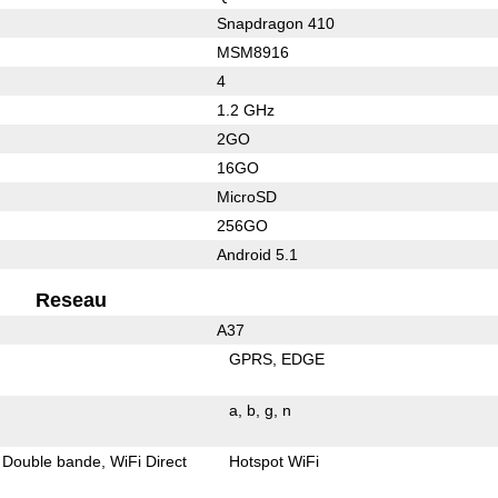
Snapdragon 410
MSM8916
4
1.2 GHz
2GO
16GO
MicroSD
256GO
Android 5.1
Reseau
A37
GPRS
EDGE
a
b
g
n
Double bande
WiFi Direct
Hotspot WiFi