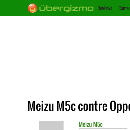
Reviews
Camer
Meizu M5c contre Opp
Meizu
M5c