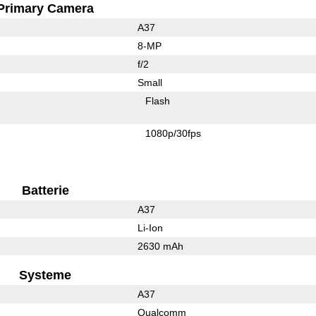
Primary Camera
A37
8-MP
f/2
Small
Flash
1080p/30fps
Batterie
A37
Li-Ion
2630 mAh
Systeme
A37
Qualcomm