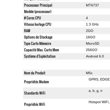
Processeur Principal
MT6737
Modèle (processeur)
# Cores CPU
4
Vitesse horloge CPU
1.3 GHz
RAM
2GO
Options de Stockage
16GO
Type Carte Mémoire
MicroSD
Capacité Max. Carte Mem
256GO
Système d'Exploitation
Android 6.0
Nom du Produit
M5c
GPRS
EDGE
Propriétés Modem
a
b
g
n
Standards WiFi
Hotspot WiFi
Propriétés WiFi