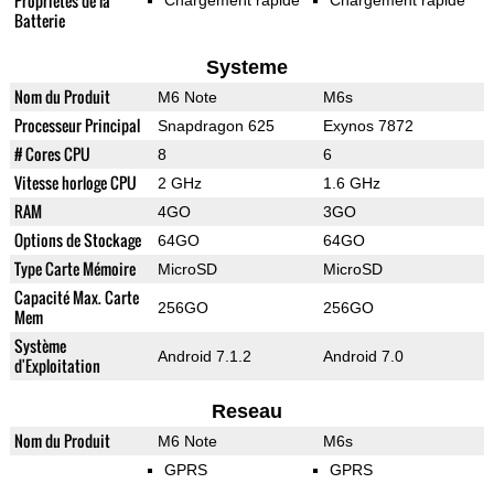
Propriétés de la
Chargement rapide
Chargement rapide
Batterie
Systeme
Nom du Produit
M6 Note
M6s
Processeur Principal
Snapdragon 625
Exynos 7872
# Cores CPU
8
6
Vitesse horloge CPU
2 GHz
1.6 GHz
RAM
4GO
3GO
Options de Stockage
64GO
64GO
Type Carte Mémoire
MicroSD
MicroSD
Capacité Max. Carte
256GO
256GO
Mem
Système
Android 7.1.2
Android 7.0
d'Exploitation
Reseau
Nom du Produit
M6 Note
M6s
GPRS
GPRS