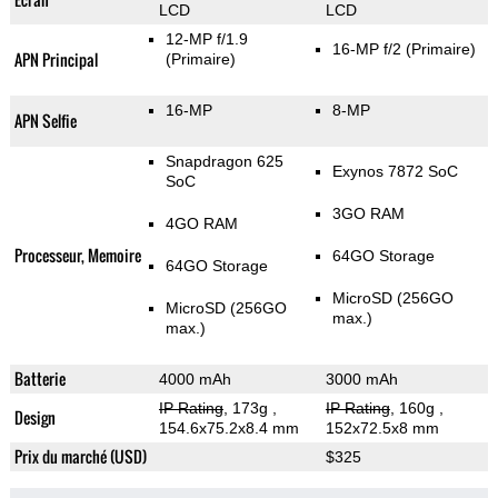
LCD
LCD
12-MP f/1.9
16-MP f/2
(Primaire)
APN Principal
(Primaire)
16-MP
8-MP
APN Selfie
Snapdragon 625
Exynos 7872 SoC
SoC
3GO RAM
4GO RAM
Processeur, Memoire
64GO Storage
64GO Storage
MicroSD (256GO
MicroSD (256GO
max.)
max.)
Batterie
4000 mAh
3000 mAh
IP Rating
, 173g
,
IP Rating
, 160g
,
Design
154.6x75.2x8.4 mm
152x72.5x8 mm
Prix du marché (USD)
$325