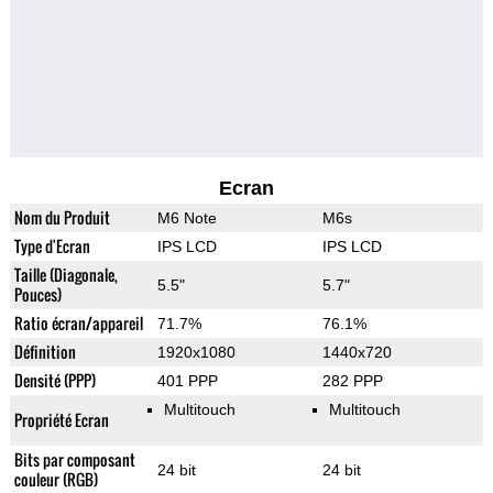
Ecran
Nom du Produit
M6 Note
M6s
Type d'Ecran
IPS LCD
IPS LCD
Taille (Diagonale,
5.5"
5.7"
Pouces)
Ratio écran/appareil
71.7%
76.1%
Définition
1920x1080
1440x720
Densité (PPP)
401 PPP
282 PPP
Multitouch
Multitouch
Propriété Ecran
Bits par composant
24 bit
24 bit
couleur (RGB)