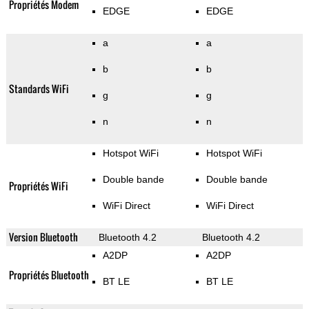
Propriétés Modem
EDGE
EDGE
a
a
b
b
Standards WiFi
g
g
n
n
Hotspot WiFi
Hotspot WiFi
Double bande
Double bande
Propriétés WiFi
WiFi Direct
WiFi Direct
Version Bluetooth
Bluetooth 4.2
Bluetooth 4.2
A2DP
A2DP
Propriétés Bluetooth
BT LE
BT LE