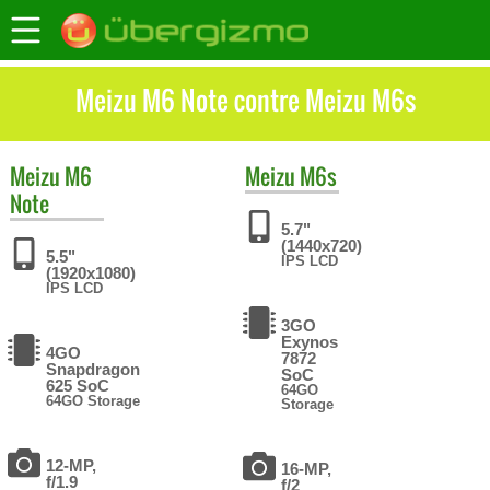
Meizu M6 Note contre Meizu M6s
Meizu
M6
Meizu
M6s
Note
5.7"
(1440x720)
5.5"
IPS LCD
(1920x1080)
IPS LCD
3GO
Exynos
4GO
7872
Snapdragon
SoC
625 SoC
64GO
64GO Storage
Storage
12-MP,
16-MP,
f/1.9
f/2