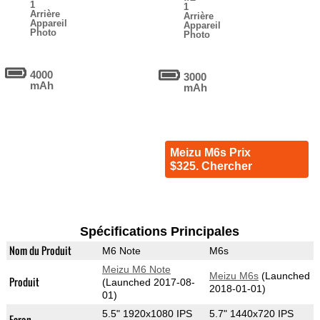
1
1
Arrière
Arrière
Appareil
Appareil
Photo
Photo
4000
3000
mAh
mAh
Meizu M6s Prix
$325. Chercher
Spécifications Principales
Nom du Produit
M6 Note
M6s
Meizu M6 Note
Meizu M6s
(Launched
Produit
(Launched 2017-08-
2018-01-01)
01)
5.5" 1920x1080 IPS
5.7" 1440x720 IPS
Ecran