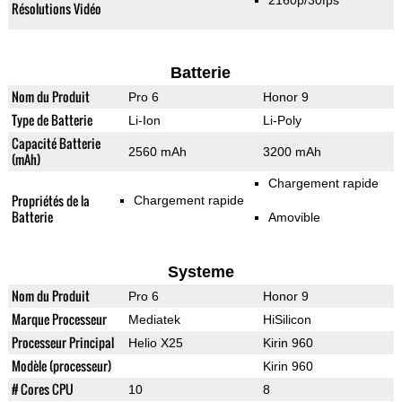
2160p/30fps
Résolutions Vidéo
Batterie
Nom du Produit
Pro 6
Honor 9
Type de Batterie
Li-Ion
Li-Poly
Capacité Batterie
2560 mAh
3200 mAh
(mAh)
Chargement rapide
Propriétés de la
Chargement rapide
Batterie
Amovible
Systeme
Nom du Produit
Pro 6
Honor 9
Marque Processeur
Mediatek
HiSilicon
Processeur Principal
Helio X25
Kirin 960
Modèle (processeur)
Kirin 960
# Cores CPU
10
8