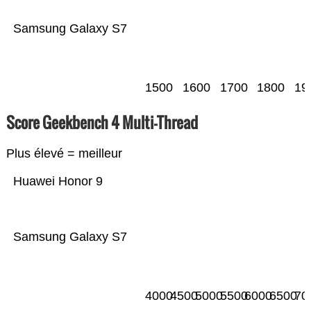
Samsung Galaxy S7
1500
1600
1700
1800
19
Score Geekbench 4 Multi-Thread
Plus élevé = meilleur
Huawei Honor 9
Samsung Galaxy S7
4000
4500
5000
5500
6000
6500
70