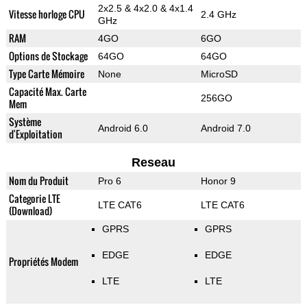
2x2.5 & 4x2.0 & 4x1.4
Vitesse horloge CPU
2.4 GHz
GHz
RAM
4GO
6GO
Options de Stockage
64GO
64GO
Type Carte Mémoire
None
MicroSD
Capacité Max. Carte
256GO
Mem
Système
Android 6.0
Android 7.0
d'Exploitation
Reseau
Nom du Produit
Pro 6
Honor 9
Categorie LTE
LTE CAT6
LTE CAT6
(Download)
GPRS
GPRS
EDGE
EDGE
Propriétés Modem
LTE
LTE