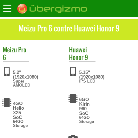
Meizu Pro 6 contre Huawei Honor 9
Meizu
Pro
Huawei
6
Honor 9
5.2"
5.15"
(1920x1080)
(1920x1080)
Super
IPS LCD
AMOLED
6GO
4GO
Kirin
Helio
960
X25
SoC
SoC
64GO
64GO
Storage
Storage