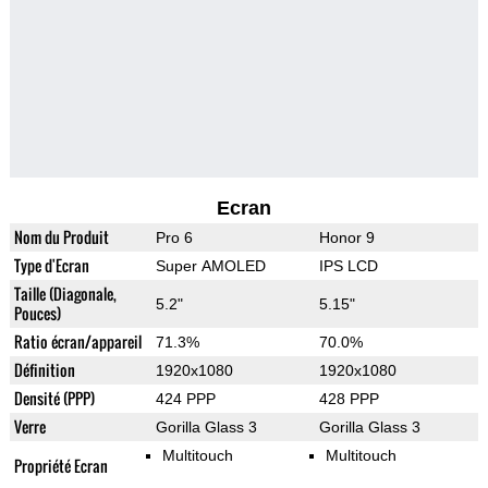
Ecran
Nom du Produit
Pro 6
Honor 9
Type d'Ecran
Super AMOLED
IPS LCD
Taille (Diagonale,
5.2"
5.15"
Pouces)
Ratio écran/appareil
71.3%
70.0%
Définition
1920x1080
1920x1080
Densité (PPP)
424 PPP
428 PPP
Verre
Gorilla Glass 3
Gorilla Glass 3
Multitouch
Multitouch
Propriété Ecran