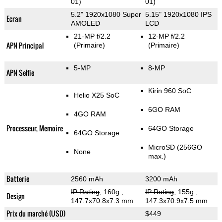
01)
01)
5.2" 1920x1080 Super
5.15" 1920x1080 IPS
Ecran
AMOLED
LCD
21-MP f/2.2
12-MP f/2.2
APN Principal
(Primaire)
(Primaire)
5-MP
8-MP
APN Selfie
Kirin 960 SoC
Helio X25 SoC
6GO RAM
4GO RAM
Processeur, Memoire
64GO Storage
64GO Storage
MicroSD (256GO
None
max.)
Batterie
2560 mAh
3200 mAh
IP Rating
, 160g
,
IP Rating
, 155g
,
Design
147.7x70.8x7.3 mm
147.3x70.9x7.5 mm
Prix du marché (USD)
$449