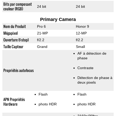
Bits par composant
24 bit
24 bit
couleur (RGB)
Primary Camera
Nom du Produit
Pro 6
Honor 9
Mégapixel
21-MP
12-MP
Ouverture (f-stop)
f/2.2
f/2.2
Taille Capteur
Grand
Small
AF à détection de
phase
Contraste
Propriétés autofocus
Détection de phase à
deux pixels
Flash
Flash
APN Propriétés
Hardware
photo HDR
photo HDR