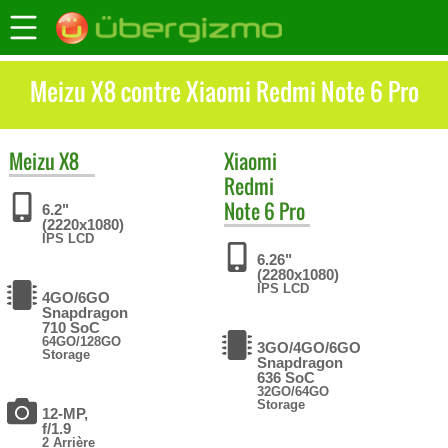
Meizu X8 contre Xiaomi Redmi Note 6 Pro
Meizu
X8
Xiaomi
Redmi
Note 6 Pro
6.2"
(2220x1080)
IPS LCD
6.26"
(2280x1080)
IPS LCD
4GO/6GO
Snapdragon
710 SoC
64GO/128GO
3GO/4GO/6GO
Storage
Snapdragon
636 SoC
32GO/64GO
Storage
12-MP,
f/1.9
2 Arrière