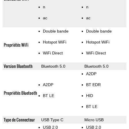
n
n
ac
ac
Double bande
Double bande
Hotspot WiFi
Hotspot WiFi
Propriétés WiFi
WiFi Direct
WiFi Direct
Version Bluetooth
Bluetooth 5.0
Bluetooth 5.0
A2DP
A2DP
BT EDR
Propriétés Bluetooth
BT LE
HID
BT LE
Type de Connecteur
USB Type C
Micro USB
USB 2.0
USB 2.0