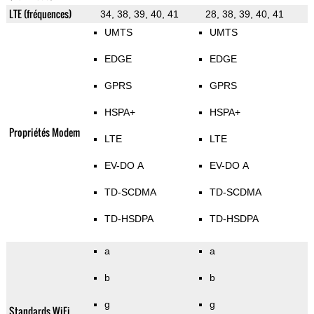
LTE (fréquences)
34, 38, 39, 40, 41
28, 38, 39, 40, 41
UMTS
UMTS
EDGE
EDGE
GPRS
GPRS
HSPA+
HSPA+
Propriétés Modem
LTE
LTE
EV-DO A
EV-DO A
TD-SCDMA
TD-SCDMA
TD-HSDPA
TD-HSDPA
a
a
b
b
g
g
Standards WiFi