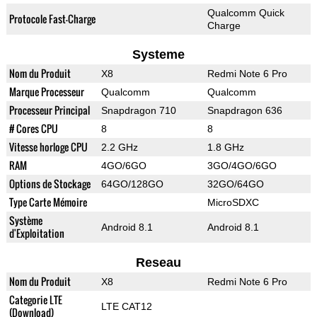
Qualcomm Quick
Protocole Fast-Charge
Charge
Systeme
Nom du Produit
X8
Redmi Note 6 Pro
Marque Processeur
Qualcomm
Qualcomm
Processeur Principal
Snapdragon 710
Snapdragon 636
# Cores CPU
8
8
Vitesse horloge CPU
2.2 GHz
1.8 GHz
RAM
4GO/6GO
3GO/4GO/6GO
Options de Stockage
64GO/128GO
32GO/64GO
Type Carte Mémoire
MicroSDXC
Système
Android 8.1
Android 8.1
d'Exploitation
Reseau
Nom du Produit
X8
Redmi Note 6 Pro
Categorie LTE
LTE CAT12
(Download)