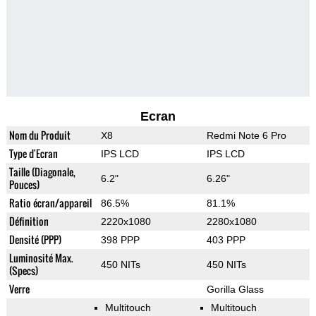
Ecran
Nom du Produit
X8
Redmi Note 6 Pro
Type d'Ecran
IPS LCD
IPS LCD
Taille (Diagonale,
6.2"
6.26"
Pouces)
Ratio écran/appareil
86.5%
81.1%
Définition
2220x1080
2280x1080
Densité (PPP)
398 PPP
403 PPP
Luminosité Max.
450 NITs
450 NITs
(Specs)
Verre
Gorilla Glass
Multitouch
Multitouch