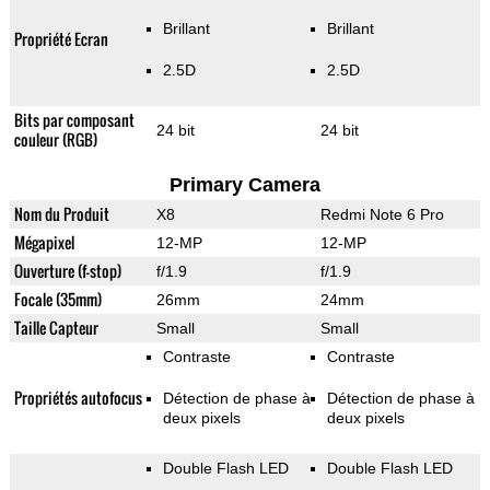
Brillant
Brillant
Propriété Ecran
2.5D
2.5D
Bits par composant
24 bit
24 bit
couleur (RGB)
Primary Camera
Nom du Produit
X8
Redmi Note 6 Pro
Mégapixel
12-MP
12-MP
Ouverture (f-stop)
f/1.9
f/1.9
Focale (35mm)
26mm
24mm
Taille Capteur
Small
Small
Contraste
Contraste
Propriétés autofocus
Détection de phase à
Détection de phase à
deux pixels
deux pixels
Double Flash LED
Double Flash LED