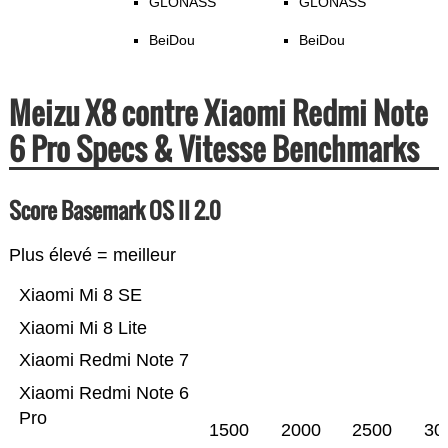
GLONASS
GLONASS
BeiDou
BeiDou
Meizu X8 contre Xiaomi Redmi Note
6 Pro Specs & Vitesse Benchmarks
Score Basemark OS II 2.0
Plus élevé = meilleur
Xiaomi Mi 8 SE
Xiaomi Mi 8 Lite
Xiaomi Redmi Note 7
Xiaomi Redmi Note 6
Pro
1500
2000
2500
30