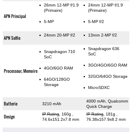
26mm 12-MP f/1.9
24mm 12-MP f/1.9
(Primaire)
(Primaire)
APN Principal
5-MP
5-MP f/2
24mm 20-MP f/2
13mm 2-MP f/2
APN Selfie
Snapdragon 636
Snapdragon 710
SoC
SoC
3GO/4GO/6GO RAM
4GO/6GO RAM
Processeur, Memoire
32GO/64GO Storage
64GO/128GO
Storage
MicroSDXC
4000 mAh, Qualcomm
Batterie
3210 mAh
Quick Charge
IP Rating
, 160g
,
IP Rating
, 181g
,
Design
74.6x151.2x7.8 mm
76.38x157.9x8.2 mm