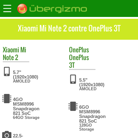
Xiaomi Mi Note 2 contre OnePlus 3T
Xiaomi
Mi
OnePlus
Note 2
OnePlus
3T
5.7"
(1920x1080)
5.5"
AMOLED
(1920x1080)
AMOLED
4GO
MSM8996
6GO
Snapdragon
MSM8996
821 SoC
Snapdragon
64GO Storage
821 SoC
128GO
Storage
22.5-