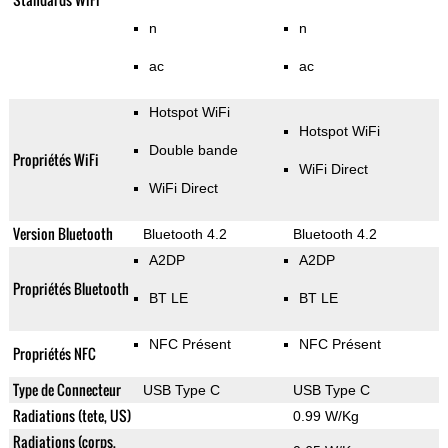
n
n
ac
ac
Hotspot WiFi
Hotspot WiFi
Double bande
Propriétés WiFi
WiFi Direct
WiFi Direct
Version Bluetooth
Bluetooth 4.2
Bluetooth 4.2
A2DP
A2DP
Propriétés Bluetooth
BT LE
BT LE
NFC Présent
NFC Présent
Propriétés NFC
Type de Connecteur
USB Type C
USB Type C
Radiations (tete, US)
0.99 W/Kg
Radiations (corps,