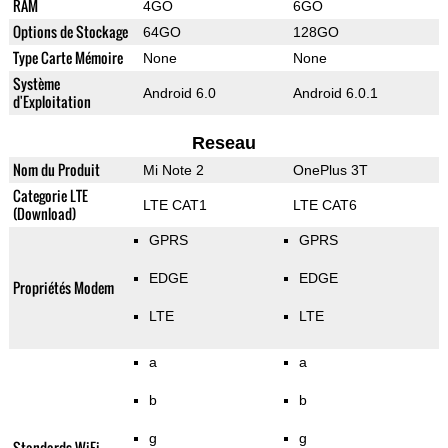
RAM
4GO
6GO
Options de Stockage
64GO
128GO
Type Carte Mémoire
None
None
Système
Android 6.0
Android 6.0.1
d'Exploitation
Reseau
Nom du Produit
Mi Note 2
OnePlus 3T
Categorie LTE
LTE CAT1
LTE CAT6
(Download)
GPRS
GPRS
EDGE
EDGE
Propriétés Modem
LTE
LTE
a
a
b
b
g
g
Standards WiFi