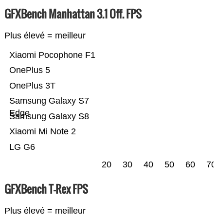
GFXBench Manhattan 3.1 Off. FPS
Plus élevé = meilleur
Xiaomi Pocophone F1
OnePlus 5
OnePlus 3T
Samsung Galaxy S7
Edge
Samsung Galaxy S8
Xiaomi Mi Note 2
LG G6
20
30
40
50
60
70
GFXBench T-Rex FPS
Plus élevé = meilleur