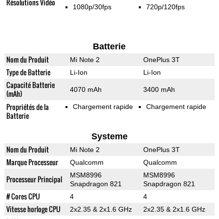
Résolutions Vidéo
1080p/30fps
720p/120fps
Batterie
Nom du Produit
Mi Note 2
OnePlus 3T
Type de Batterie
Li-Ion
Li-Ion
Capacité Batterie
4070 mAh
3400 mAh
(mAh)
Propriétés de la
Chargement rapide
Chargement rapide
Batterie
Systeme
Nom du Produit
Mi Note 2
OnePlus 3T
Marque Processeur
Qualcomm
Qualcomm
MSM8996
MSM8996
Processeur Principal
Snapdragon 821
Snapdragon 821
# Cores CPU
4
4
Vitesse horloge CPU
2x2.35 & 2x1.6 GHz
2x2.35 & 2x1.6 GHz