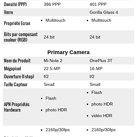
Densité (PPP)
386 PPP
401 PPP
Verre
Gorilla Glass 4
Multitouch
Multitouch
Propriété Ecran
Bits par composant
24 bit
24 bit
couleur (RGB)
Primary Camera
Nom du Produit
Mi Note 2
OnePlus 3T
Mégapixel
22.5-MP
16-MP
Ouverture (f-stop)
f/2
f/2
Taille Capteur
Small
Small
Flash
Flash
APN Propriétés
photo HDR
Hardware
photo HDR
vidéo HDR
2160p/30fps
2160p/30fps