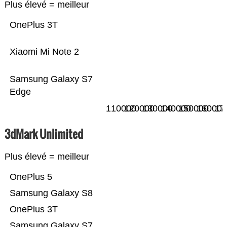
Plus élevé = meilleur
OnePlus 3T
Xiaomi Mi Note 2
Samsung Galaxy S7
Edge
110000
120000
130000
140000
150000
160000
17
3dMark Unlimited
Plus élevé = meilleur
OnePlus 5
Samsung Galaxy S8
OnePlus 3T
Samsung Galaxy S7