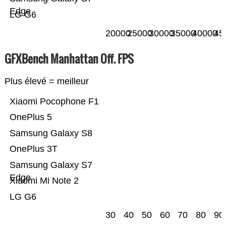
Edge
LG G6
20000
25000
30000
35000
40000
45
GFXBench Manhattan Off. FPS
Plus élevé = meilleur
Xiaomi Pocophone F1
OnePlus 5
Samsung Galaxy S8
OnePlus 3T
Samsung Galaxy S7
Edge
Xiaomi Mi Note 2
LG G6
30
40
50
60
70
80
90