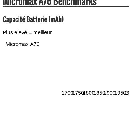
Micromax A76 Benchmarks
Capacité Batterie (mAh)
Plus élevé = meilleur
Micromax A76
1700
1750
1800
1850
1900
1950
20