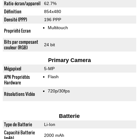
Ratio écran/appareil
62.7%
Définition
854x480
Densité (PPP)
196 PPP
Multitouch
Propriété Ecran
Bits par composant
24 bit
couleur (RGB)
Primary Camera
Mégapixel
5-MP
APN Propriétés
Flash
Hardware
720p/30fps
Résolutions Vidéo
Batterie
Type de Batterie
Li-Ion
Capacité Batterie
2000 mAh
(mAh)