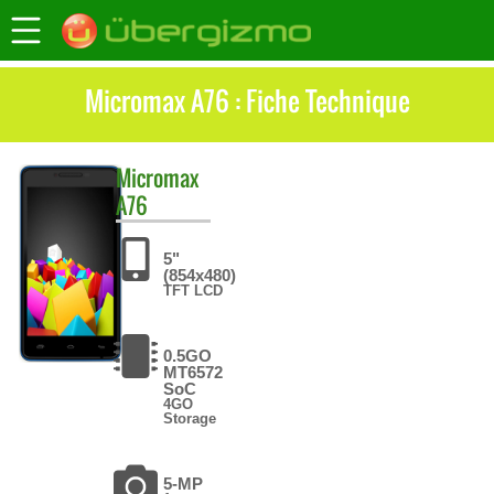
Micromax A76 : Fiche Technique
Micromax
A76
5"
(854x480)
TFT LCD
0.5GO
MT6572
SoC
4GO
Storage
5-MP