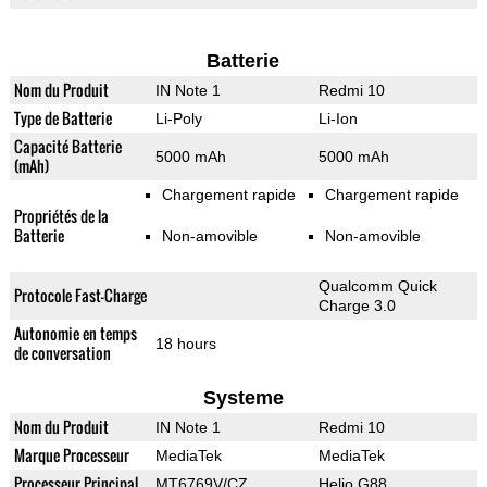
Batterie
Nom du Produit
IN Note 1
Redmi 10
Type de Batterie
Li-Poly
Li-Ion
Capacité Batterie
5000 mAh
5000 mAh
(mAh)
Chargement rapide
Chargement rapide
Propriétés de la
Batterie
Non-amovible
Non-amovible
Qualcomm Quick
Protocole Fast-Charge
Charge 3.0
Autonomie en temps
18 hours
de conversation
Systeme
Nom du Produit
IN Note 1
Redmi 10
Marque Processeur
MediaTek
MediaTek
Processeur Principal
MT6769V/CZ
Helio G88