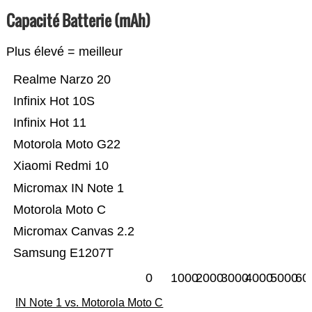
Capacité Batterie (mAh)
Plus élevé = meilleur
Realme Narzo 20
Infinix Hot 10S
Infinix Hot 11
Motorola Moto G22
Xiaomi Redmi 10
Micromax IN Note 1
Motorola Moto C
Micromax Canvas 2.2
Samsung E1207T
0
1000
2000
3000
4000
5000
60
IN Note 1 vs. Motorola Moto C