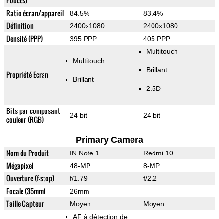
Pouces)
Ratio écran/appareil
84.5%
83.4%
Définition
2400x1080
2400x1080
Densité (PPP)
395 PPP
405 PPP
Multitouch
Multitouch
Brillant
Propriété Ecran
Brillant
2.5D
Bits par composant
24 bit
24 bit
couleur (RGB)
Primary Camera
Nom du Produit
IN Note 1
Redmi 10
Mégapixel
48-MP
8-MP
Ouverture (f-stop)
f/1.79
f/2.2
Focale (35mm)
26mm
Taille Capteur
Moyen
Moyen
AF à détection de