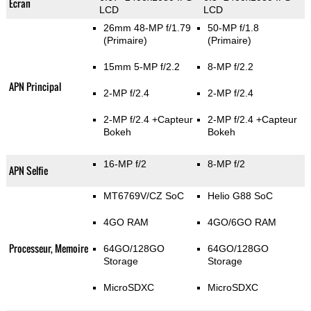
Ecran
LCD
LCD
26mm 48-MP f/1.79
50-MP f/1.8
(Primaire)
(Primaire)
15mm 5-MP f/2.2
8-MP f/2.2
APN Principal
2-MP f/2.4
2-MP f/2.4
2-MP f/2.4
+Capteur
2-MP f/2.4
+Capteur
Bokeh
Bokeh
16-MP f/2
8-MP f/2
APN Selfie
MT6769V/CZ SoC
Helio G88 SoC
4GO RAM
4GO/6GO RAM
Processeur, Memoire
64GO/128GO
64GO/128GO
Storage
Storage
MicroSDXC
MicroSDXC