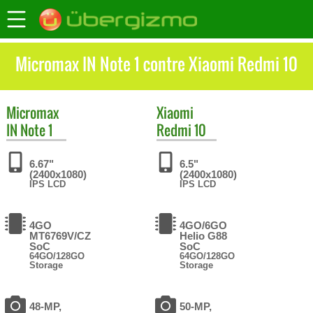
Micromax IN Note 1 contre Xiaomi Redmi 10
Micromax
Xiaomi
IN Note 1
Redmi 10
6.67"
6.5"
(2400x1080)
(2400x1080)
IPS LCD
IPS LCD
4GO
4GO/6GO
MT6769V/CZ
Helio G88
SoC
SoC
64GO/128GO
64GO/128GO
Storage
Storage
48-MP,
50-MP,