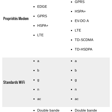
GPRS
EDGE
HSPA+
GPRS
Propriétés Modem
EV-DO A
HSPA+
LTE
LTE
TD-SCDMA
TD-HSDPA
a
a
b
b
g
g
Standards WiFi
n
n
ac
ac
Double bande
Double bande