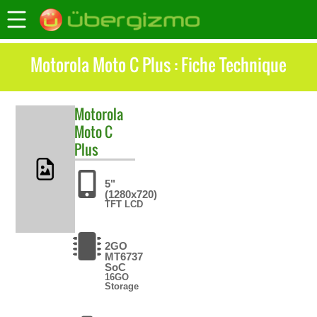
Motorola Moto C Plus : Fiche Technique
Motorola
Moto C
Plus
5"
(1280x720)
TFT LCD
2GO
MT6737
SoC
16GO
Storage