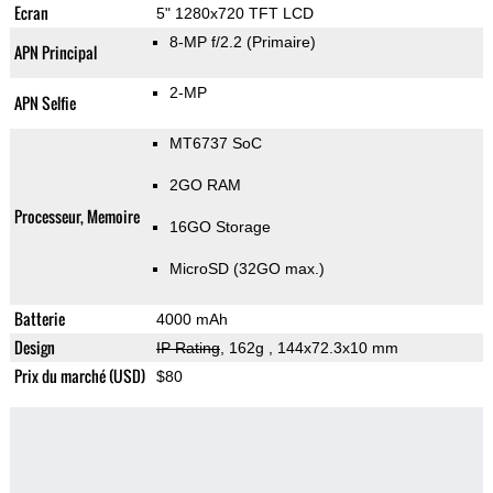
Ecran
5" 1280x720 TFT LCD
8-MP f/2.2
(Primaire)
APN Principal
2-MP
APN Selfie
MT6737 SoC
2GO RAM
Processeur, Memoire
16GO Storage
MicroSD (32GO max.)
Batterie
4000 mAh
Design
IP Rating
, 162g
, 144x72.3x10 mm
Prix du marché (USD)
$80