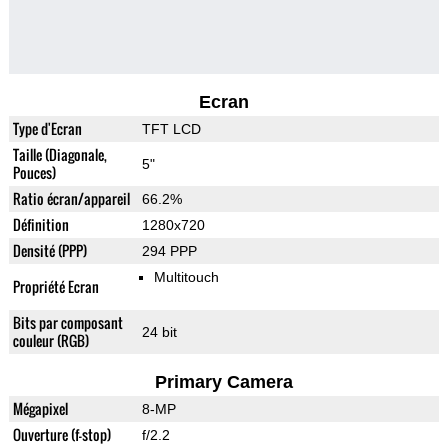
Ecran
Type d'Ecran
TFT LCD
Taille (Diagonale,
5"
Pouces)
Ratio écran/appareil
66.2%
Définition
1280x720
Densité (PPP)
294 PPP
Multitouch
Propriété Ecran
Bits par composant
24 bit
couleur (RGB)
Primary Camera
Mégapixel
8-MP
Ouverture (f-stop)
f/2.2