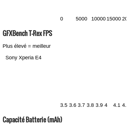
0
5000
10000
15000
20
GFXBench T-Rex FPS
Plus élevé = meilleur
Sony Xperia E4
3.5
3.6
3.7
3.8
3.9
4
4.1
4.
Capacité Batterie (mAh)