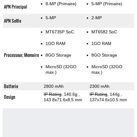
8-MP
(Primaire)
5-MP
(Primaire)
APN Principal
5-MP
2-MP
APN Selfie
MT6735P SoC
MT6582 SoC
1GO RAM
1GO RAM
Processeur, Memoire
8GO Storage
8GO Storage
MicroSD (32GO
MicroSD (32GO
max.)
max.)
Batterie
2800 mAh
2300 mAh
IP Rating
, 140.6g
,
IP Rating
, 144g
,
Design
143.8x71.6x8.5 mm
137x74.6x10.5 mm