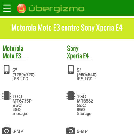
Motorola Moto E3 contre Sony Xperia E4
Motorola
Sony
Moto E3
Xperia E4
5"
5"
(1280x720)
(960x540)
IPS LCD
IPS LCD
1GO
1GO
MT6735P
MT6582
SoC
SoC
8GO
8GO
Storage
Storage
8-MP
5-MP