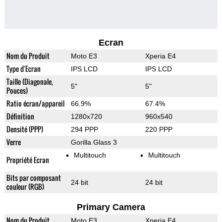
Ecran
Nom du Produit
Moto E3
Xperia E4
Type d'Ecran
IPS LCD
IPS LCD
Taille (Diagonale,
5"
5"
Pouces)
Ratio écran/appareil
66.9%
67.4%
Définition
1280x720
960x540
Densité (PPP)
294 PPP
220 PPP
Verre
Gorilla Glass 3
Multitouch
Multitouch
Propriété Ecran
Bits par composant
24 bit
24 bit
couleur (RGB)
Primary Camera
Nom du Produit
Moto E3
Xperia E4