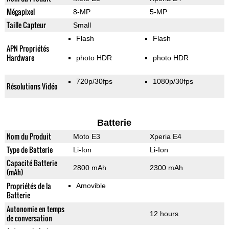
Mégapixel
8-MP
5-MP
Taille Capteur
Small
Flash
Flash
APN Propriétés
Hardware
photo HDR
photo HDR
720p/30fps
1080p/30fps
Résolutions Vidéo
Batterie
Nom du Produit
Moto E3
Xperia E4
Type de Batterie
Li-Ion
Li-Ion
Capacité Batterie
2800 mAh
2300 mAh
(mAh)
Propriétés de la
Amovible
Batterie
Autonomie en temps
12 hours
de conversation