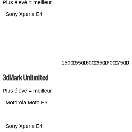
Plus élevé = meilleur
Sony Xperia E4
15000
15500
16000
16500
17000
17500
18
3dMark Unlimited
Plus élevé = meilleur
Motorola Moto E3
Sony Xperia E4