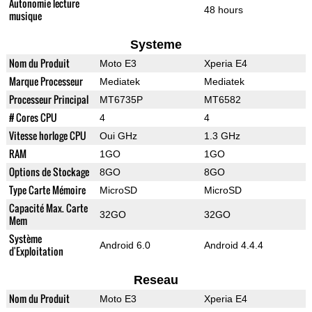
Autonomie lecture
48 hours
musique
Systeme
Nom du Produit
Moto E3
Xperia E4
Marque Processeur
Mediatek
Mediatek
Processeur Principal
MT6735P
MT6582
# Cores CPU
4
4
Vitesse horloge CPU
Oui GHz
1.3 GHz
RAM
1GO
1GO
Options de Stockage
8GO
8GO
Type Carte Mémoire
MicroSD
MicroSD
Capacité Max. Carte
32GO
32GO
Mem
Système
Android 6.0
Android 4.4.4
d'Exploitation
Reseau
Nom du Produit
Moto E3
Xperia E4