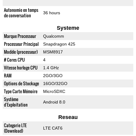
Autonomie en temps
36 hours
de conversation
Systeme
Marque Processeur
Qualcomm
Processeur Principal
Snapdragon 425
Modèle (processeur)
MSM8917
# Cores CPU
4
Vitesse horloge CPU
1.4 GHz
RAM
2GO/3GO
Options de Stockage
16GO/32GO
Type Carte Mémoire
MicroSDXC
Système
Android 8.0
d'Exploitation
Reseau
Categorie LTE
LTE CAT6
(Download)