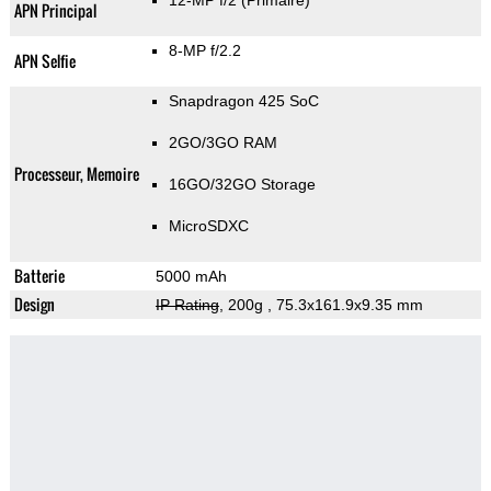
12-MP f/2
(Primaire)
APN Principal
8-MP f/2.2
APN Selfie
Snapdragon 425 SoC
2GO/3GO RAM
Processeur, Memoire
16GO/32GO Storage
MicroSDXC
Batterie
5000 mAh
Design
IP Rating
, 200g
, 75.3x161.9x9.35 mm