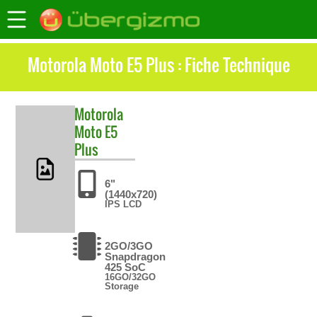
Motorola Moto E5 Plus : Fiche Technique
Motorola
Moto E5
Plus
6"
(1440x720)
IPS LCD
2GO/3GO
Snapdragon
425 SoC
16GO/32GO
Storage