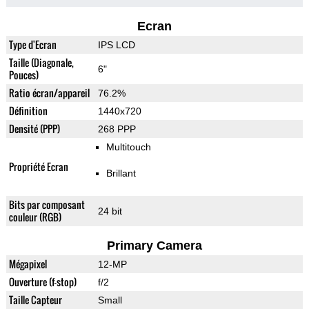
Ecran
Type d'Ecran
IPS LCD
Taille (Diagonale,
6"
Pouces)
Ratio écran/appareil
76.2%
Définition
1440x720
Densité (PPP)
268 PPP
Multitouch
Propriété Ecran
Brillant
Bits par composant
24 bit
couleur (RGB)
Primary Camera
Mégapixel
12-MP
Ouverture (f-stop)
f/2
Taille Capteur
Small