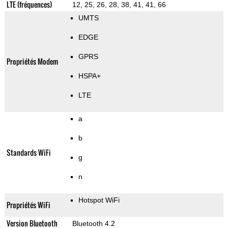
LTE (fréquences)
12, 25, 26, 28, 38, 41, 41, 66
UMTS
EDGE
GPRS
Propriétés Modem
HSPA+
LTE
a
b
Standards WiFi
g
n
Hotspot WiFi
Propriétés WiFi
Version Bluetooth
Bluetooth 4.2