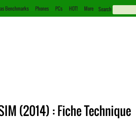
as Benchmarks
Phones
PCs
HOT!
More
Search
IM (2014) : Fiche Technique