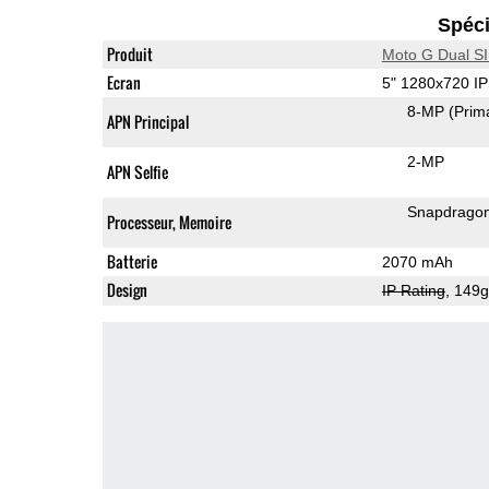
Spéci
Produit
Moto G Dual S
Ecran
5" 1280x720 I
8-MP
(Prim
APN Principal
2-MP
APN Selfie
Snapdrago
Processeur, Memoire
Batterie
2070 mAh
Design
IP Rating
, 149