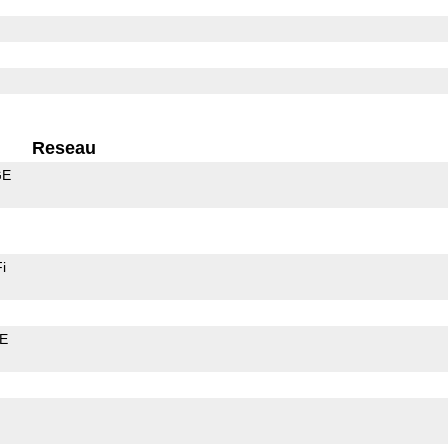
Reseau
GE
i
LE