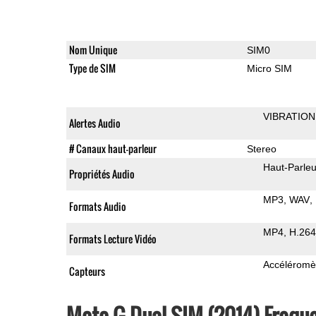
Nom Unique
SIM0
Type de SIM
Micro SIM
VIBRATION
Alertes Audio
# Canaux haut-parleur
Stereo
Haut-Parleu
Propriétés Audio
MP3
WAV
Formats Audio
MP4
H.264
Formats Lecture Vidéo
Accéléromè
Capteurs
Moto G Dual SIM (2014) Freque