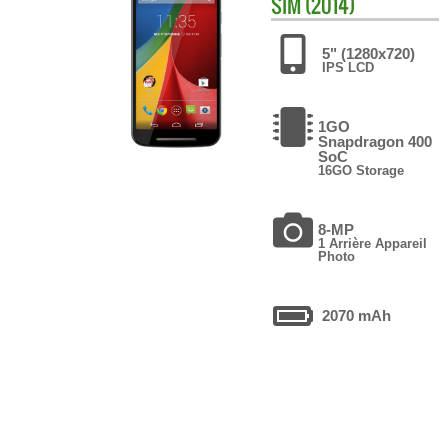
SIM (2014)
5" (1280x720)
IPS LCD
1GO
Snapdragon 400
SoC
16GO Storage
8-MP
1 Arrière Appareil
Photo
2070 mAh