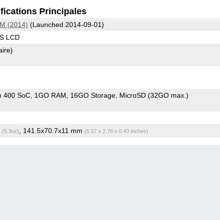
fications Principales
IM (2014)
(Launched 2014-09-01)
PS LCD
aire)
n 400 SoC
1GO RAM
16GO Storage
MicroSD (32GO max.)
g
, 141.5x70.7x11 mm
(5.3oz)
(5.57 x 2.78 x 0.43 inches)