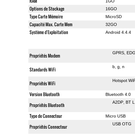
RAM
1GO
Options de Stockage
16GO
Type Carte Mémoire
MicroSD
Capacité Max. Carte Mem
32GO
Système d'Exploitation
Android 4.4.4
GPRS
ED
Propriétés Modem
b
g
n
Standards WiFi
Hotspot WiF
Propriétés WiFi
Version Bluetooth
Bluetooth 4.0
A2DP
BT 
Propriétés Bluetooth
Type de Connecteur
Micro USB
USB OTG
Propriétés Connecteur