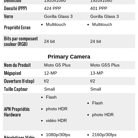
Définition
1920x1080
1920x1080
Densité (PPP)
424 PPP
401 PPP
Verre
Gorilla Glass 3
Gorilla Glass 3
Multitouch
Multitouch
Propriété Ecran
Bits par composant
24 bit
24 bit
couleur (RGB)
Primary Camera
Nom du Produit
Moto G5 Plus
Moto G5S Plus
Mégapixel
12-MP
13-MP
Ouverture (f-stop)
f/2
f/2
Taille Capteur
Small
Small
Flash
Flash
APN Propriétés
photo HDR
Hardware
photo HDR
vidéo HDR
1080p/30fps
2160p/30fps
Résolutions Vidéo