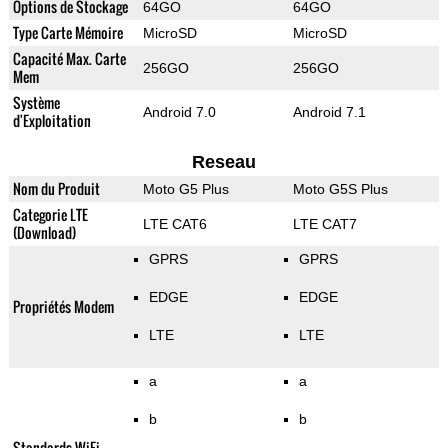
Options de Stockage
64GO
64GO
Type Carte Mémoire
MicroSD
MicroSD
Capacité Max. Carte
256GO
256GO
Mem
Système
Android 7.0
Android 7.1
d'Exploitation
Reseau
Nom du Produit
Moto G5 Plus
Moto G5S Plus
Categorie LTE
LTE CAT6
LTE CAT7
(Download)
GPRS
GPRS
EDGE
EDGE
Propriétés Modem
LTE
LTE
a
a
b
b
Standards WiFi