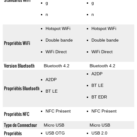
g
g
n
n
Hotspot WiFi
Hotspot WiFi
Double bande
Double bande
Propriétés WiFi
WiFi Direct
WiFi Direct
Version Bluetooth
Bluetooth 4.2
Bluetooth 4.2
A2DP
A2DP
BT LE
Propriétés Bluetooth
BT LE
BT EDR
NFC Présent
NFC Présent
Propriétés NFC
Type de Connecteur
Micro USB
Micro USB
Propriétés
USB OTG
USB 2.0