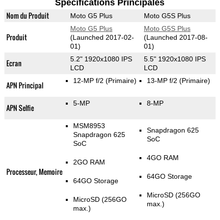
Spécifications Principales
Nom du Produit
Moto G5 Plus
Moto G5S Plus
Moto G5 Plus
Moto G5S Plus
Produit
(Launched 2017-02-
(Launched 2017-08-
01)
01)
5.2" 1920x1080 IPS
5.5" 1920x1080 IPS
Ecran
LCD
LCD
12-MP f/2
(Primaire)
13-MP f/2
(Primaire)
APN Principal
5-MP
8-MP
APN Selfie
MSM8953
Snapdragon 625
Snapdragon 625
SoC
SoC
4GO RAM
2GO RAM
Processeur, Memoire
64GO Storage
64GO Storage
MicroSD (256GO
MicroSD (256GO
max.)
max.)