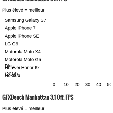
Plus élevé = meilleur
Samsung Galaxy S7
Apple iPhone 7
Apple iPhone SE
LG G6
Motorola Moto X4
Motorola Moto G5
Plus
Huawei Honor 6x
(2016)
Nokia 6
0
10
20
30
40
50
GFXBench Manhattan 3.1 Off. FPS
Plus élevé = meilleur