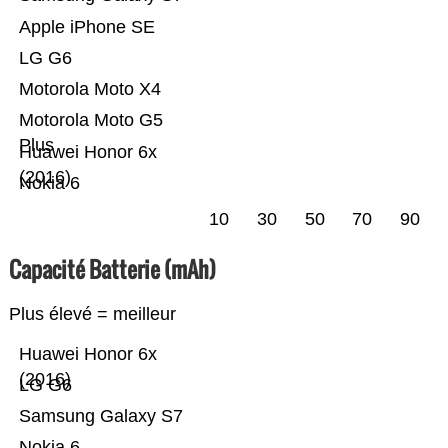
Apple iPhone SE
LG G6
Motorola Moto X4
Motorola Moto G5
Plus
Huawei Honor 6x
(2016)
Nokia 6
10
30
50
70
90
Capacité Batterie (mAh)
Plus élevé = meilleur
Huawei Honor 6x
(2016)
LG G6
Samsung Galaxy S7
Nokia 6