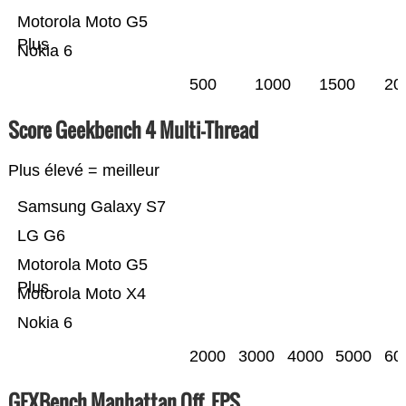
Motorola Moto G5
Plus
Nokia 6
500
1000
1500
20
Score Geekbench 4 Multi-Thread
Plus élevé = meilleur
Samsung Galaxy S7
LG G6
Motorola Moto G5
Plus
Motorola Moto X4
Nokia 6
2000
3000
4000
5000
60
GFXBench Manhattan Off. FPS