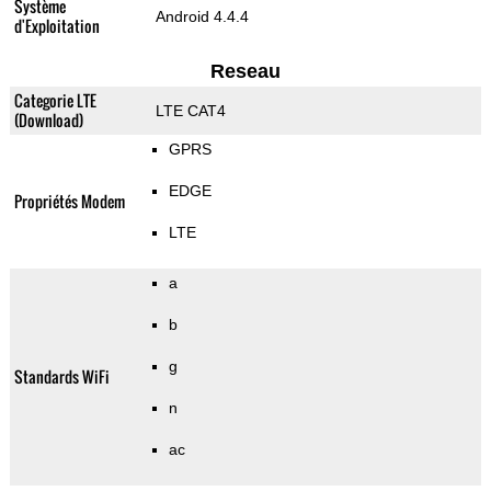
Système
Android 4.4.4
d'Exploitation
Reseau
Categorie LTE
LTE CAT4
(Download)
GPRS
EDGE
Propriétés Modem
LTE
a
b
g
Standards WiFi
n
ac