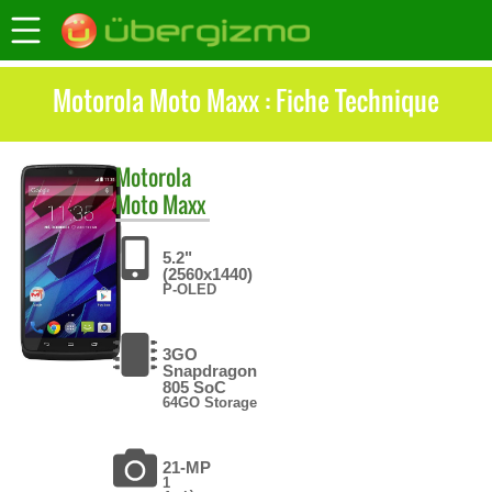
Motorola Moto Maxx : Fiche Technique
Motorola
Moto Maxx
5.2"
(2560x1440)
P-OLED
3GO
Snapdragon
805 SoC
64GO Storage
21-MP
1