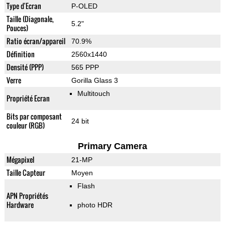
Type d'Ecran
P-OLED
Taille (Diagonale,
5.2"
Pouces)
Ratio écran/appareil
70.9%
Définition
2560x1440
Densité (PPP)
565 PPP
Verre
Gorilla Glass 3
Multitouch
Propriété Ecran
Bits par composant
24 bit
couleur (RGB)
Primary Camera
Mégapixel
21-MP
Taille Capteur
Moyen
Flash
APN Propriétés
Hardware
photo HDR